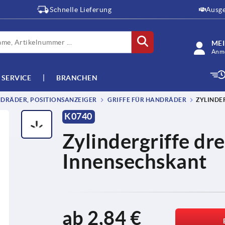
Schnelle Lieferung
Ausge
ME
Anme
SERVICE
BRANCHEN
DRÄDER, POSITIONSANZEIGER
GRIFFE FÜR HANDRÄDER
ZYLINDE
K0740
Zylindergriffe dr
Innensechskant
ab
2,84 €