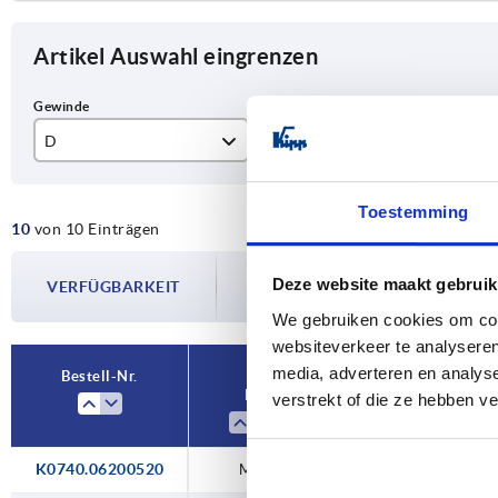
Artikel Auswahl eingrenzen
D
L
L1
M6
12
51
Toestemming
10
von 10 Einträgen
M8
15
62
Die Verfügbarkeiten werden in regelmä
M10
71
Deze website maakt gebruik
VERFÜGBARKEIT
Im finalen Schritt vor Abschluss Ihrer 
Versanddatum.
We gebruiken cookies om cont
M12
81
websiteverkeer te analyseren
92
media, adverteren en analys
Bestell-Nr.
D
L
verstrekt of die ze hebben v
K0740.06200520
M6
12