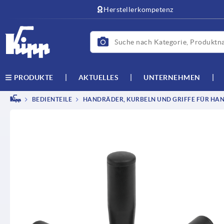
text.skipToContent
text.skipToNavigation
Herstellerkompetenz
AKTUELLES
UNTERNEHMEN
PRODUKTE
BEDIENTEILE
HANDRÄDER, KURBELN UND GRIFFE FÜR HAN