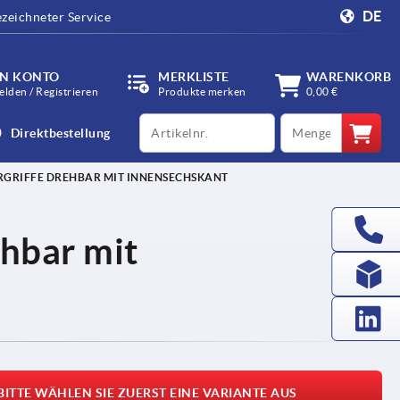
DE
zeichneter Service
IN KONTO
MERKLISTE
WARENKORB
lden / Registrieren
Produkte merken
0,00 €
productCode
qty
Direktbestellung
RGRIFFE DREHBAR MIT INNENSECHSKANT
ehbar mit
BITTE WÄHLEN SIE ZUERST EINE VARIANTE AUS