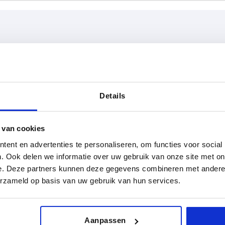
D1
D2
20
15
Details
TABELLE VERGRÖSSERN
23
18
ßigen Abständen mehrmals täglich aktualisiert.
25
19
1-3 Tage
 van cookies
Bestellung erfahren Sie das bestätigte
4-20 Tage
ent en advertenties te personaliseren, om functies voor social
26
22
. Ook delen we informatie over uw gebruik van onze site met on
27
e. Deze partners kunnen deze gegevens combineren met andere i
L1
D1
D2
D3
erzameld op basis van uw gebruik van hun services.
51
20
15
10
Aanpassen