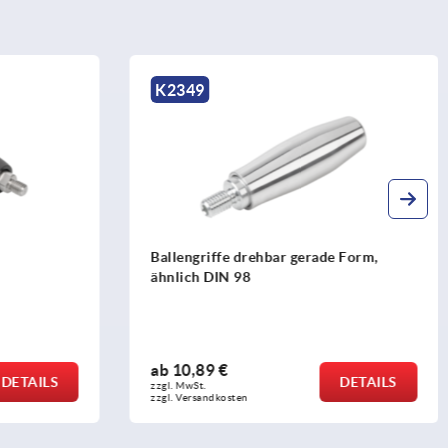
K1222
de Form,
Ovalknöpfe
ab
1,28 €
DETAILS
DETAILS
zzgl. MwSt. 
zzgl. Versandkosten