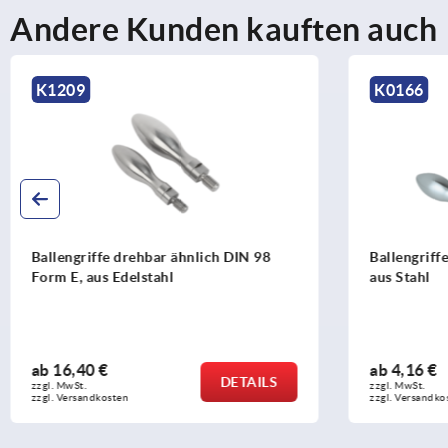
Andere Kunden kauften auch
K0166
K0651
Ballengriffe feststehend DIN 39 Form E,
Griffe dr
aus Stahl
ab
4,16 €
ab
7,45 
DETAILS
zzgl. MwSt. 
zzgl. MwSt. 
zzgl. Versandkosten
zzgl. Versan