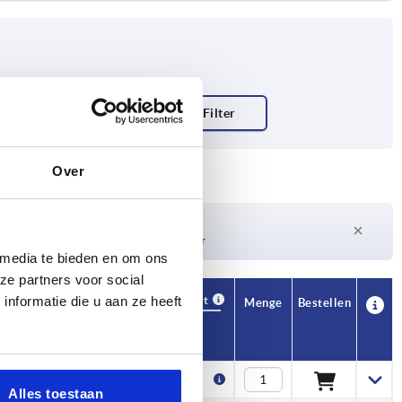
Over
Lieferzeit auf Anfrage
Derzeit nicht auf Lager
 media te bieden en om ons
ze partners voor social
Verfügbarkeit
nformatie die u aan ze heeft
CAD
Menge
Bestellen
SW
Preis
3
2,84 €
Alles toestaan