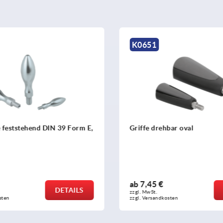
K2349
ehbar oval
Ballengriffe drehbar gera
ähnlich DIN 98
€
ab
10,89 €
DETAILS
zzgl. MwSt. 
dkosten
zzgl. Versandkosten