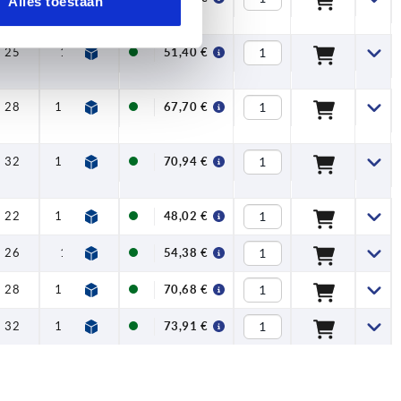
Alles toestaan
25
16
—
51,40 €
28
15,8
—
67,70 €
32
19,6
—
70,94 €
22
13,4
7,5
48,02 €
26
16
7,5
54,38 €
28
15,8
7,5
70,68 €
32
19,6
7,5
73,91 €