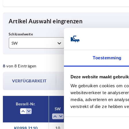
Artikel Auswahl eingrenzen
SW
L
H
10
100
87
Toestemming
8
von 8 Einträgen
12
124
10
Die Verfügbarkeiten werden in regelmä
Deze website maakt gebruik
14
153
10
VERFÜGBARKEIT
Im finalen Schritt vor Abschluss Ihrer 
We gebruiken cookies om cont
Versanddatum.
17
190
13
websiteverkeer te analyseren
media, adverteren en analys
13
Bestell-Nr.
verstrekt of die ze hebben v
SW
L
H
A
Au
14
14
K0998.2110
10
100
87,5
80
In