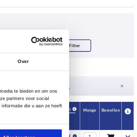
 1
nt
Over
Lieferzeit auf Anfrage
Derzeit nicht auf Lager
 media te bieden en om ons
ze partners voor social
nformatie die u aan ze heeft
Verfügbarkeit
CAD
Menge
Bestellen
H2
H3
H4
Preis
22
13,6
—
45,05 €