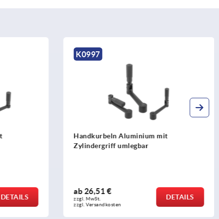
K0266
t
Handkurbeln mit Zylindergriff
umlegbar
ab
30,97 €
DETAILS
DETAILS
zzgl. MwSt. 
zzgl. Versandkosten