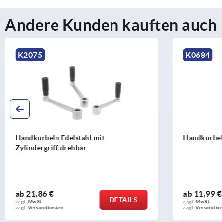
Andere Kunden kauften auch
K0684
K0996
Handkurbeln gekröpft ähnlich DIN 468
Handkurbe
Zylindergri
ab
11,99 €
ab
12,85 
DETAILS
zzgl. MwSt. 
zzgl. MwSt. 
zzgl. Versandkosten
zzgl. Versandk