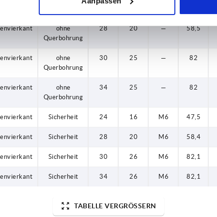
Aanpassen
Querbohrung
nenvierkant
ohne
28
20
—
58,5
Querbohrung
nenvierkant
ohne
30
25
—
82
Querbohrung
nenvierkant
ohne
34
25
—
82
Querbohrung
nenvierkant
Sicherheit
24
16
M6
47,5
nenvierkant
Sicherheit
28
20
M6
58,4
nenvierkant
Sicherheit
30
26
M6
82,1
nenvierkant
Sicherheit
34
26
M6
82,1
TABELLE VERGRÖSSERN