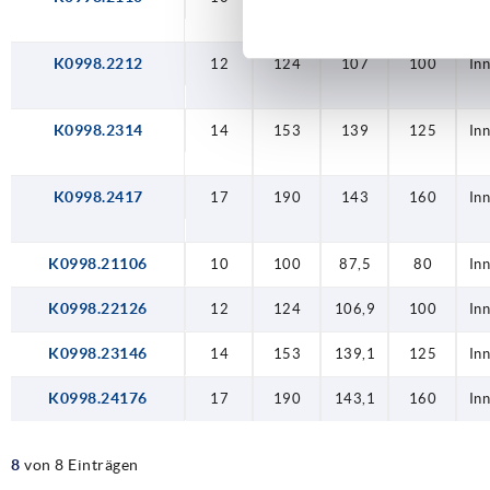
K0998.2212
12
124
107
100
In
K0998.2314
14
153
139
125
In
K0998.2417
17
190
143
160
In
K0998.21106
10
100
87,5
80
In
K0998.22126
12
124
106,9
100
In
K0998.23146
14
153
139,1
125
In
K0998.24176
17
190
143,1
160
In
8
von 8 Einträgen