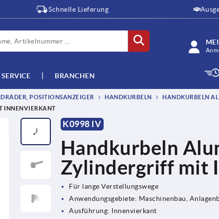
Schnelle Lieferung
Ausge
ME
Anme
SERVICE
BRANCHEN
DRÄDER, POSITIONSANZEIGER
HANDKURBELN
HANDKURBELN ALU
T INNENVIERKANT
K0998 IV
Handkurbeln Alum
Zylindergriff mit
Für lange Verstellungswege
Anwendungsgebiete: Maschinenbau, Anlagenba
Ausführung: Innenvierkant