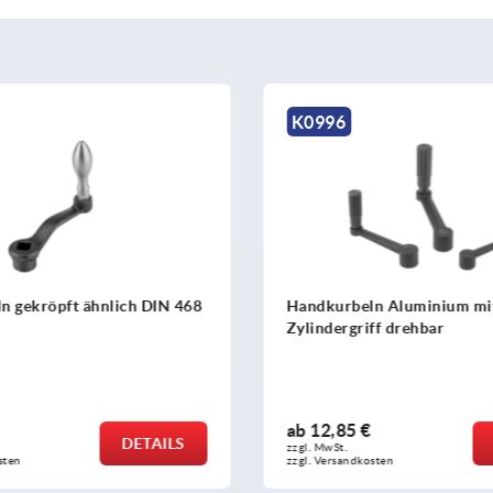
K0997
ln Aluminium mit
Handkurbeln Aluminium mi
ff drehbar
Zylindergriff umlegbar
€
ab
26,51 €
DETAILS
zzgl. MwSt. 
osten
zzgl. Versandkosten