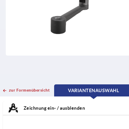
zur Formenübersicht
VARIANTENAUSWAHL
CURRENT
CURRENT
TAB:
TAB:
Zeichnung ein- / ausblenden