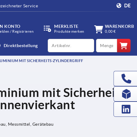
DE
zeichneter Service
IN KONTO
MERKLISTE
WARENKORB
lden / Registrieren
Produkte merken
0,00 €
productCode
qty
Direktbestellung
MINIUM MIT SICHERHEITS-ZYLINDERGRIFF
inium mit Sicherheits-
 Innenvierkant
u, Messmittel, Gerätebau