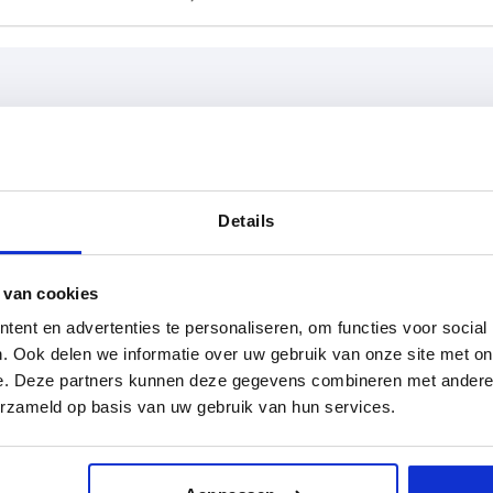
A
Ausführung
,5
80
Innenvierka
Details
TABELLE VERGRÖSSERN
6,9
100
ßigen Abständen mehrmals täglich aktualisiert.
 van cookies
7
125
1-3 Tage
Bestellung erfahren Sie das bestätigte
4-20 Tage
ent en advertenties te personaliseren, om functies voor social
9
160
. Ook delen we informatie over uw gebruik van onze site met on
e. Deze partners kunnen deze gegevens combineren met andere i
9,1
erzameld op basis van uw gebruik van hun services.
sführung 1
Ausführung
D
D3
D7
H1
3
2
3,1
nenvierkant
ohne
24
16
—
47,5