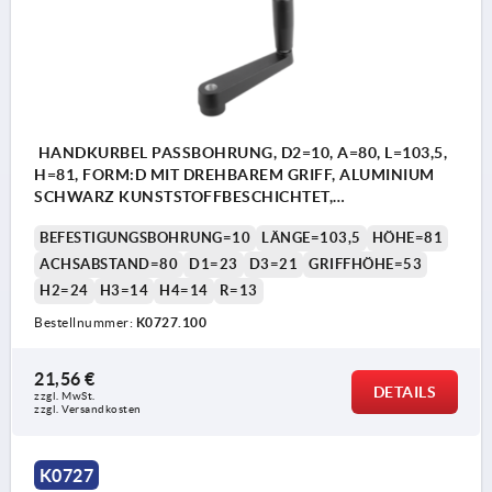
HANDKURBEL PASSBOHRUNG, D2=10, A=80, L=103,5,
H=81, FORM:D MIT DREHBAREM GRIFF, ALUMINIUM
SCHWARZ KUNSTSTOFFBESCHICHTET,
KOMP:THERMOPLAST SCHWARZ
BEFESTIGUNGSBOHRUNG=10
LÄNGE=103,5
HÖHE=81
ACHSABSTAND=80
D1=23
D3=21
GRIFFHÖHE=53
H2=24
H3=14
H4=14
R=13
Bestellnummer:
K0727.100
21,56 €
DETAILS
zzgl. MwSt. 
zzgl. Versandkosten
K0727