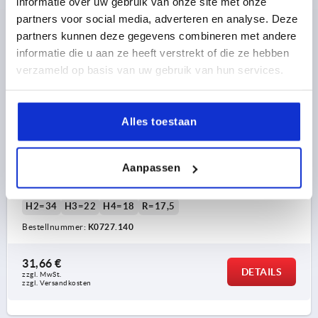
informatie over uw gebruik van onze site met onze
partners voor social media, adverteren en analyse. Deze
partners kunnen deze gegevens combineren met andere
informatie die u aan ze heeft verstrekt of die ze hebben
verzameld op basis van uw gebruik van hun services.
HANDKURBEL PASSBOHRUNG, D2=14, A=125, L=155,5,
Alles toestaan
H=123, FORM:D MIT DREHBAREM GRIFF, ALUMINIUM
SCHWARZ KUNSTSTOFFBESCHICHTET,
KOMP:THERMOPLAST SCHWARZ
Aanpassen
BEFESTIGUNGSBOHRUNG=14
LÄNGE=155,5
HÖHE=123
ACHSABSTAND=125
D1=32
D3=26
GRIFFHÖHE=83
H2=34
H3=22
H4=18
R=17,5
Bestellnummer:
K0727.140
31,66 €
DETAILS
zzgl. MwSt. 
zzgl. Versandkosten