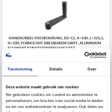
HANDKURBEL PASSBOHRUNG, D2=12, A=100, L=126,5,
H=100, FORM:D MIT DREHBAREM GRIFF, ALUMINIUM
SCHWARZ KUNSTSTOFFBESCHICHTET,
KOMP:THERMOPLAST SCHWARZ
BEFESTIGUNGSBOHRUNG=12
LÄNGE=126,5
HÖHE=100
ACHSABSTAND=100
D1=27
D3=23
GRIFFHÖHE=68
Toestemming
Details
Over
H2=28
H3=17
H4=15
R=15
Bestellnummer:
K0727.120
Deze website maakt gebruik van cookies
26,36 €
DETAILS
zzgl. MwSt. 
We gebruiken cookies om content en advertenties te
zzgl. Versandkosten
personaliseren, om functies voor social media te bieden
en om ons websiteverkeer te analyseren. Ook delen we
K0727