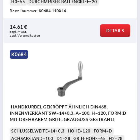
H3=55
DURCHMESSER BALLENGRIFF=20
Bestellnummer:
K0684.110X14
14,61 €
DETAILS
zzgl. MwSt. 
zzgl. Versandkosten
K0684
HANDKURBEL GEKRÖPFT ÄHNLICH DIN468,
INNENVIERKANT SW=14+0,3, A=100, H=120, FORM:D
MIT DREHBAREM GRIFF, GRAUGUSS GESTRAHLT
SCHLÜSSELWEITE=14+0,3
HÖHE=120
FORM=D
ACHSABSTAND=100
D1=28
GRIFFHÖHE=65
H2=28