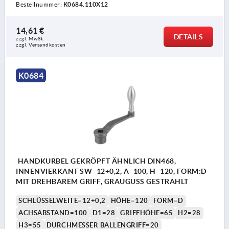
Bestellnummer:
K0684.110X12
14,61 €
DETAILS
zzgl. MwSt. 
zzgl. Versandkosten
K0684
HANDKURBEL GEKRÖPFT ÄHNLICH DIN468,
INNENVIERKANT SW=12+0,2, A=100, H=120, FORM:D
MIT DREHBAREM GRIFF, GRAUGUSS GESTRAHLT
SCHLÜSSELWEITE=12+0,2
HÖHE=120
FORM=D
ACHSABSTAND=100
D1=28
GRIFFHÖHE=65
H2=28
H3=55
DURCHMESSER BALLENGRIFF=20