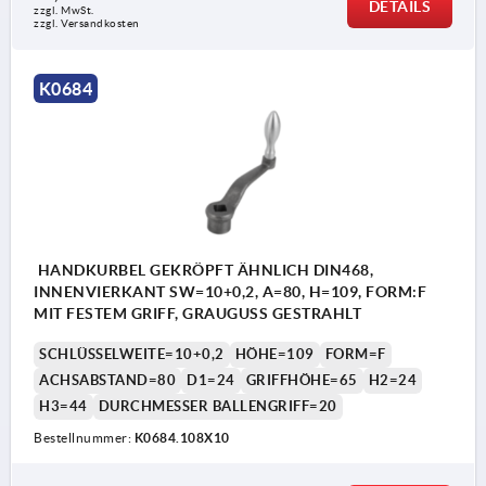
DETAILS
zzgl. MwSt. 
zzgl. Versandkosten
K0684
HANDKURBEL GEKRÖPFT ÄHNLICH DIN468,
INNENVIERKANT SW=10+0,2, A=80, H=109, FORM:F
MIT FESTEM GRIFF, GRAUGUSS GESTRAHLT
SCHLÜSSELWEITE=10+0,2
HÖHE=109
FORM=F
ACHSABSTAND=80
D1=24
GRIFFHÖHE=65
H2=24
H3=44
DURCHMESSER BALLENGRIFF=20
Bestellnummer:
K0684.108X10