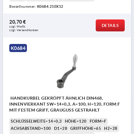
Bestellnummer:
K0684.210X12
20,70 €
DETAILS
zzgl. MwSt. 
zzgl. Versandkosten
K0684
HANDKURBEL GEKRÖPFT ÄHNLICH DIN468,
INNENVIERKANT SW=14+0,3, A=100, H=120, FORM:F
MIT FESTEM GRIFF, GRAUGUSS GESTRAHLT
SCHLÜSSELWEITE=14+0,3
HÖHE=120
FORM=F
ACHSABSTAND=100
D1=28
GRIFFHÖHE=65
H2=28