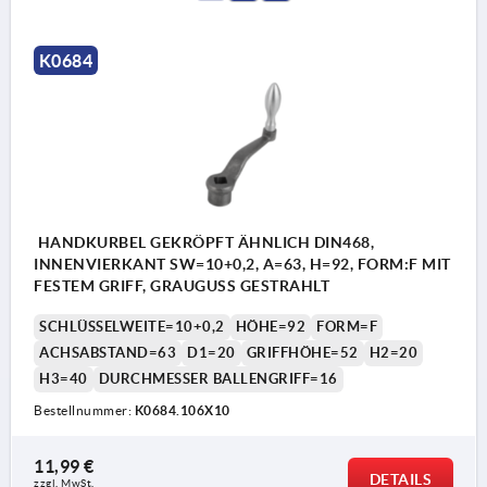
K0684
HANDKURBEL GEKRÖPFT ÄHNLICH DIN468,
INNENVIERKANT SW=10+0,2, A=63, H=92, FORM:F MIT
FESTEM GRIFF, GRAUGUSS GESTRAHLT
SCHLÜSSELWEITE=10+0,2
HÖHE=92
FORM=F
ACHSABSTAND=63
D1=20
GRIFFHÖHE=52
H2=20
H3=40
DURCHMESSER BALLENGRIFF=16
Bestellnummer:
K0684.106X10
11,99 €
DETAILS
zzgl. MwSt. 