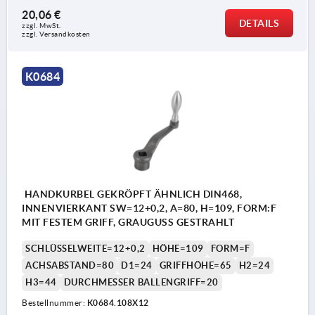
20,06 €
DETAILS
zzgl. MwSt. 
zzgl. Versandkosten
K0684
HANDKURBEL GEKRÖPFT ÄHNLICH DIN468,
INNENVIERKANT SW=12+0,2, A=80, H=109, FORM:F
MIT FESTEM GRIFF, GRAUGUSS GESTRAHLT
SCHLÜSSELWEITE=12+0,2
HÖHE=109
FORM=F
ACHSABSTAND=80
D1=24
GRIFFHÖHE=65
H2=24
H3=44
DURCHMESSER BALLENGRIFF=20
Bestellnummer:
K0684.108X12