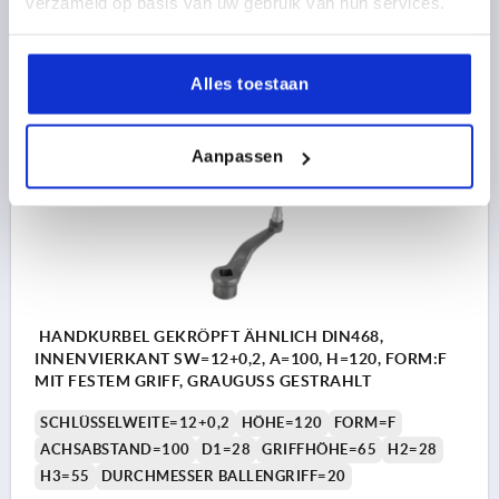
verzameld op basis van uw gebruik van hun services.
20,06 €
DETAILS
zzgl. MwSt. 
Alles toestaan
zzgl. Versandkosten
K0684
Aanpassen
HANDKURBEL GEKRÖPFT ÄHNLICH DIN468,
INNENVIERKANT SW=12+0,2, A=100, H=120, FORM:F
MIT FESTEM GRIFF, GRAUGUSS GESTRAHLT
SCHLÜSSELWEITE=12+0,2
HÖHE=120
FORM=F
ACHSABSTAND=100
D1=28
GRIFFHÖHE=65
H2=28
H3=55
DURCHMESSER BALLENGRIFF=20