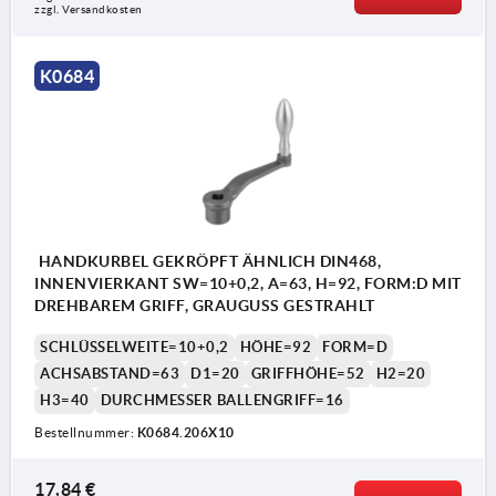
Form D: Handkurbel mit drehbarem Ballengriff
zzgl. Versandkosten
Form F: Handkurbel mit festem Ballengriff
K0684
HANDKURBEL GEKRÖPFT ÄHNLICH DIN468,
INNENVIERKANT SW=10+0,2, A=63, H=92, FORM:D MIT
DREHBAREM GRIFF, GRAUGUSS GESTRAHLT
SCHLÜSSELWEITE=10+0,2
HÖHE=92
FORM=D
ACHSABSTAND=63
D1=20
GRIFFHÖHE=52
H2=20
H3=40
DURCHMESSER BALLENGRIFF=16
Bestellnummer:
K0684.206X10
17,84 €