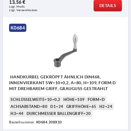
13,56 €
DETAILS
zzgl. MwSt. 
zzgl. Versandkosten
K0684
HANDKURBEL GEKRÖPFT ÄHNLICH DIN468,
INNENVIERKANT SW=10+0,2, A=80, H=109, FORM:D
MIT DREHBAREM GRIFF, GRAUGUSS GESTRAHLT
SCHLÜSSELWEITE=10+0,2
HÖHE=109
FORM=D
ACHSABSTAND=80
D1=24
GRIFFHÖHE=65
H2=24
H3=44
DURCHMESSER BALLENGRIFF=20
Bestellnummer:
K0684.208X10