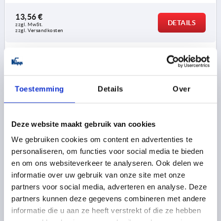
13,56 €
DETAILS
zzgl. MwSt. 
zzgl. Versandkosten
K0684
Toestemming
Details
Over
Deze website maakt gebruik van cookies
We gebruiken cookies om content en advertenties te
HANDKURBEL GEKRÖPFT ÄHNLICH DIN468,
personaliseren, om functies voor social media te bieden
INNENVIERKANT SW=12+0,2, A=80, H=109, FORM:D
MIT DREHBAREM GRIFF, GRAUGUSS GESTRAHLT
en om ons websiteverkeer te analyseren. Ook delen we
informatie over uw gebruik van onze site met onze
SCHLÜSSELWEITE=12+0,2
HÖHE=109
FORM=D
partners voor social media, adverteren en analyse. Deze
ACHSABSTAND=80
D1=24
GRIFFHÖHE=65
H2=24
partners kunnen deze gegevens combineren met andere
H3=44
DURCHMESSER BALLENGRIFF=20
informatie die u aan ze heeft verstrekt of die ze hebben
Bestellnummer:
K0684.208X12