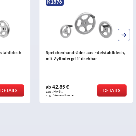
K1876
stahlblech
Speichenhandräder aus Edelstahlblech,
mit Zylindergriff drehbar
ab
42,85 €
DETAILS
DETAILS
zzgl. MwSt. 
zzgl. Versandkosten