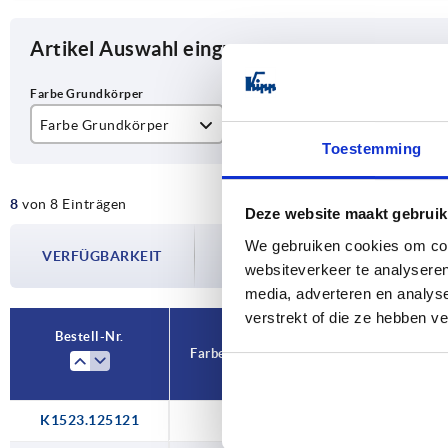
Artikel Auswahl eingrenzen
Farbe Grundkörper
D1
D2
Toestemming
schwarz
125
12
8
von 8 Einträgen
silber
160
14
Deze website maakt gebruik
Die Verfügbarkeiten werden in regelmä
We gebruiken cookies om cont
16
VERFÜGBARKEIT
Im finalen Schritt vor Abschluss Ihrer 
websiteverkeer te analyseren
Versanddatum.
media, adverteren en analys
verstrekt of die ze hebben v
Bestell-Nr.
Farbe Grundkörper
D1
D2
K1523.125121
schwarz
125
12