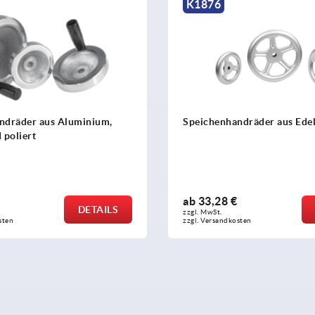
K1876
ndräder aus Aluminium,
Speichenhandräder aus Edel
 poliert
ab
33,28 €
DETAILS
zzgl. MwSt. 
sten
zzgl. Versandkosten