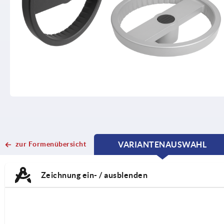
zur Formenübersicht
VARIANTENAUSWAHL
CURRENT
CURRENT
TAB:
TAB:
Zeichnung ein- / ausblenden