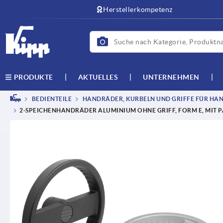
text.skipToContent
text.skipToNavigation
Herstellerkompetenz
AKTUELLES
UNTERNEHMEN
PRODUKTE
BEDIENTEILE
HANDRÄDER, KURBELN UND GRIFFE FÜR HAN
2-SPEICHENHANDRÄDER ALUMINIUM OHNE GRIFF, FORM E, MIT