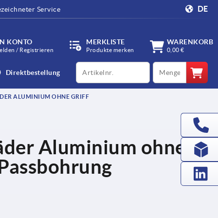
DE
zeichneter Service
IN KONTO
MERKLISTE
WARENKORB
lden / Registrieren
Produkte merken
0,00 €
productCode
qty
Direktbestellung
DER ALUMINIUM OHNE GRIFF
äder Aluminium ohne
t Passbohrung