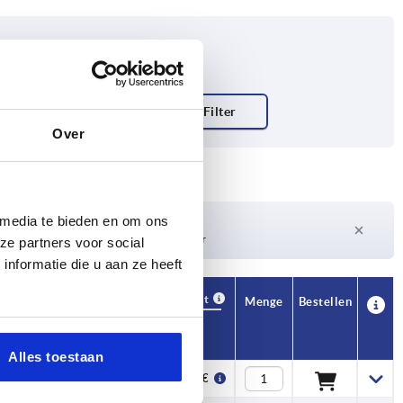
Over
hrung
 media te bieden en om ons
Lieferzeit auf Anfrage
Derzeit nicht auf Lager
ze partners voor social
nformatie die u aan ze heeft
Verfügbarkeit
CAD
Menge
Bestellen
H
Preis
Alles toestaan
17,6
16,65 €