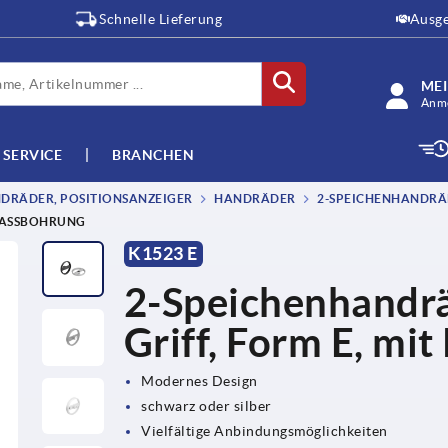
Schnelle Lieferung
Ausge
ME
Anme
SERVICE
BRANCHEN
DRÄDER, POSITIONSANZEIGER
HANDRÄDER
2-SPEICHENHANDRÄ
 PASSBOHRUNG
K1523 E
2-Speichenhandr
Griff, Form E, mi
Modernes Design
schwarz oder silber
Vielfältige Anbindungsmöglichkeiten