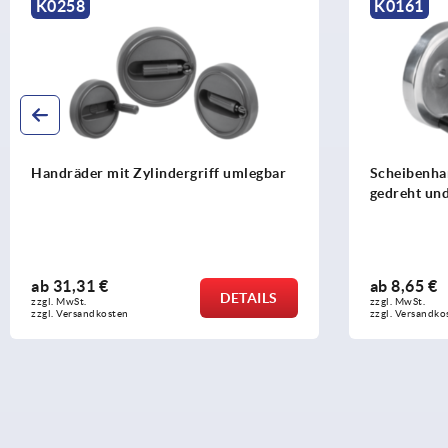
K0258
K0161
Handräder mit Zylindergriff umlegbar
Scheibenha
gedreht und
ab
31,31 €
ab
8,65 €
DETAILS
zzgl. MwSt. 
zzgl. MwSt. 
zzgl. Versandkosten
zzgl. Versandko