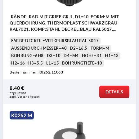
RÄNDELRAD MIT GRIFF GR.1, D1=40, FORM:M MIT
QUERBOHRUNG, THERMOPLAST SCHWARZGRAU
RAL7021, KOMP:STAHL DECKEL:BLAU RAL5017,
D=6H8, H=31
FARBE DECKEL =VERKEHRSBLAU RAL 5017
AUSSENDURCHMESSER=40
D2=16,5
FORM=M
BOHRUNG=6H8
D3=10
D4=M4
HÖHE=31
H1=13
H2=16
H3=5,5
L1=15
BOHRUNGTIEFE=10
Bestellnummer:
K0262.11063
8,40 €
DETAILS
zzgl. MwSt. 
zzgl. Versandkosten
K0262 M