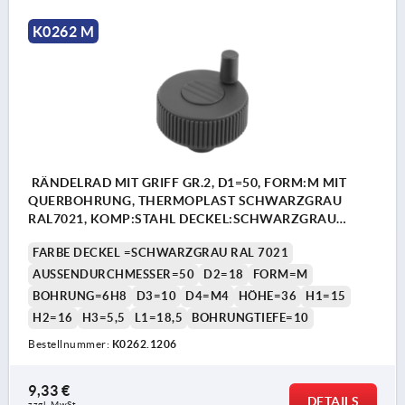
K0262 M
RÄNDELRAD MIT GRIFF GR.2, D1=50, FORM:M MIT
QUERBOHRUNG, THERMOPLAST SCHWARZGRAU
RAL7021, KOMP:STAHL DECKEL:SCHWARZGRAU
RAL7021, D=6H8, H=36
FARBE DECKEL =SCHWARZGRAU RAL 7021
AUSSENDURCHMESSER=50
D2=18
FORM=M
BOHRUNG=6H8
D3=10
D4=M4
HÖHE=36
H1=15
H2=16
H3=5,5
L1=18,5
BOHRUNGTIEFE=10
Bestellnummer:
K0262.1206
9,33 €
DETAILS
zzgl. MwSt. 