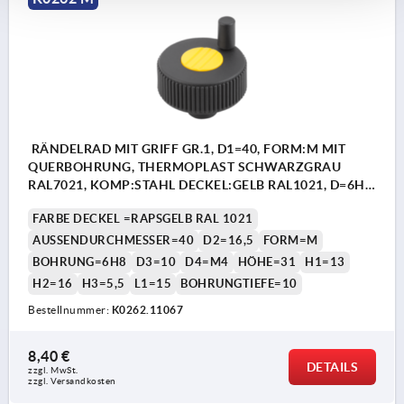
RÄNDELRAD MIT GRIFF GR.1, D1=40, FORM:M MIT
QUERBOHRUNG, THERMOPLAST SCHWARZGRAU
RAL7021, KOMP:STAHL DECKEL:GELB RAL1021, D=6H8,
H=31
FARBE DECKEL =RAPSGELB RAL 1021
AUSSENDURCHMESSER=40
D2=16,5
FORM=M
BOHRUNG=6H8
D3=10
D4=M4
HÖHE=31
H1=13
H2=16
H3=5,5
L1=15
BOHRUNGTIEFE=10
Bestellnummer:
K0262.11067
8,40 €
DETAILS
zzgl. MwSt. 
zzgl. Versandkosten