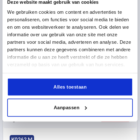
Deze website maakt gebruik van cookies
We gebruiken cookies om content en advertenties te
personaliseren, om functies voor social media te bieden
en om ons websiteverkeer te analyseren. Ook delen we
informatie over uw gebruik van onze site met onze
RÄNDELRAD MIT GRIFF GR.1, D1=40, FORM:M MIT
partners voor social media, adverteren en analyse. Deze
QUERBOHRUNG, THERMOPLAST SCHWARZGRAU
partners kunnen deze gegevens combineren met andere
RAL7021, KOMP:STAHL DECKEL:ROT RAL3020, D=6H8,
informatie die u aan ze heeft verstrekt of die ze hebben
H=31
verzameld op basis van uw gebruik van hun services.
FARBE DECKEL =VERKEHRSROT RAL 3020
AUSSENDURCHMESSER=40
D2=16,5
FORM=M
BOHRUNG=6H8
D3=10
D4=M4
HÖHE=31
H1=13
Alles toestaan
H2=16
H3=5,5
L1=15
BOHRUNGTIEFE=10
Bestellnummer:
K0262.11066
Aanpassen
8,40 €
DETAILS
zzgl. MwSt. 
zzgl. Versandkosten
K0262 M