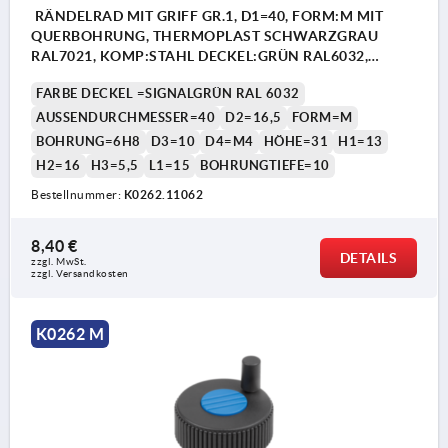
RÄNDELRAD MIT GRIFF GR.1, D1=40, FORM:M MIT
QUERBOHRUNG, THERMOPLAST SCHWARZGRAU
RAL7021, KOMP:STAHL DECKEL:GRÜN RAL6032,
D=6H8, H=31
FARBE DECKEL =SIGNALGRÜN RAL 6032
AUSSENDURCHMESSER=40
D2=16,5
FORM=M
BOHRUNG=6H8
D3=10
D4=M4
HÖHE=31
H1=13
H2=16
H3=5,5
L1=15
BOHRUNGTIEFE=10
Bestellnummer:
K0262.11062
8,40 €
DETAILS
zzgl. MwSt. 
zzgl. Versandkosten
K0262 M