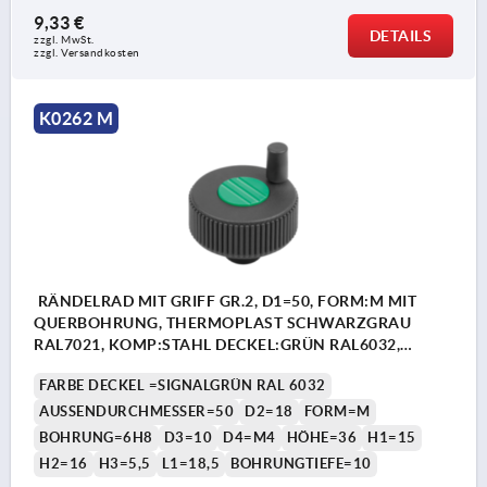
9,33 €
DETAILS
zzgl. MwSt. 
zzgl. Versandkosten
K0262 M
RÄNDELRAD MIT GRIFF GR.2, D1=50, FORM:M MIT
QUERBOHRUNG, THERMOPLAST SCHWARZGRAU
RAL7021, KOMP:STAHL DECKEL:GRÜN RAL6032,
D=6H8, H=36
FARBE DECKEL =SIGNALGRÜN RAL 6032
AUSSENDURCHMESSER=50
D2=18
FORM=M
BOHRUNG=6H8
D3=10
D4=M4
HÖHE=36
H1=15
H2=16
H3=5,5
L1=18,5
BOHRUNGTIEFE=10