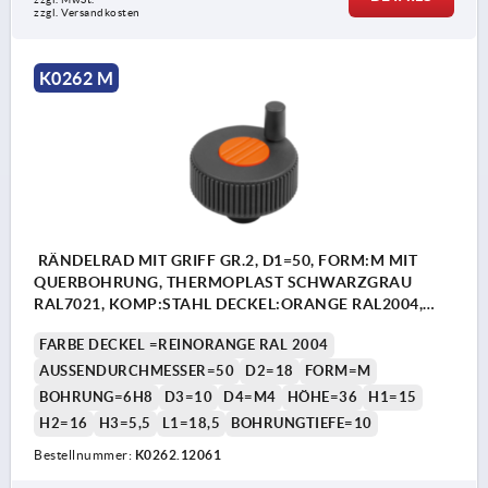
zzgl. Versandkosten
K0262 M
RÄNDELRAD MIT GRIFF GR.2, D1=50, FORM:M MIT
QUERBOHRUNG, THERMOPLAST SCHWARZGRAU
RAL7021, KOMP:STAHL DECKEL:ORANGE RAL2004,
D=6H8, H=36
FARBE DECKEL =REINORANGE RAL 2004
AUSSENDURCHMESSER=50
D2=18
FORM=M
BOHRUNG=6H8
D3=10
D4=M4
HÖHE=36
H1=15
H2=16
H3=5,5
L1=18,5
BOHRUNGTIEFE=10
Bestellnummer:
K0262.12061