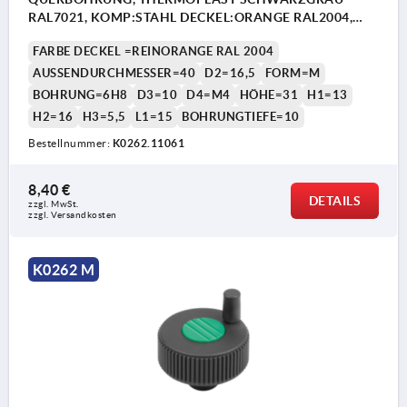
RAL7021, KOMP:STAHL DECKEL:ORANGE RAL2004,
D=6H8, H=31
FARBE DECKEL =REINORANGE RAL 2004
AUSSENDURCHMESSER=40
D2=16,5
FORM=M
BOHRUNG=6H8
D3=10
D4=M4
HÖHE=31
H1=13
H2=16
H3=5,5
L1=15
BOHRUNGTIEFE=10
Bestellnummer:
K0262.11061
8,40 €
DETAILS
zzgl. MwSt. 
zzgl. Versandkosten
K0262 M