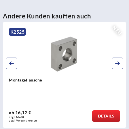
Andere Kunden kauften auch
EU
K2527
Anschlagmuttern Edelstahl
ab
12,23 €
DETAIL
zzgl. MwSt. 
zzgl. Versandkosten