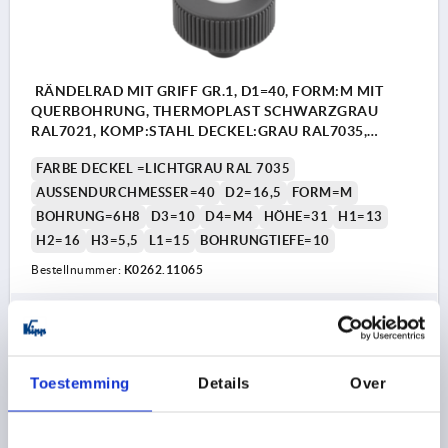
RÄNDELRAD MIT GRIFF GR.1, D1=40, FORM:M MIT
QUERBOHRUNG, THERMOPLAST SCHWARZGRAU
RAL7021, KOMP:STAHL DECKEL:GRAU RAL7035,
D=6H8, H=31
FARBE DECKEL =LICHTGRAU RAL 7035
AUSSENDURCHMESSER=40
D2=16,5
FORM=M
BOHRUNG=6H8
D3=10
D4=M4
HÖHE=31
H1=13
H2=16
H3=5,5
L1=15
BOHRUNGTIEFE=10
Bestellnummer:
K0262.11065
8,40 €
DETAILS
zzgl. MwSt. 
zzgl. Versandkosten
Toestemming
Details
Over
K0262 M