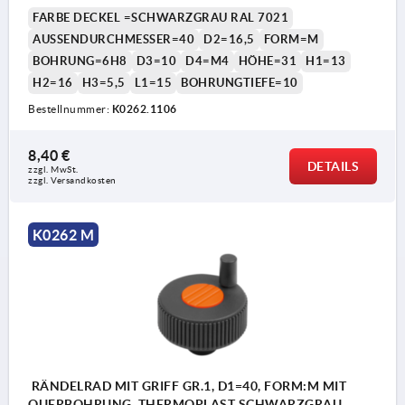
RAL7021, D=6H8, H=31
FARBE DECKEL =SCHWARZGRAU RAL 7021
AUSSENDURCHMESSER=40
D2=16,5
FORM=M
BOHRUNG=6H8
D3=10
D4=M4
HÖHE=31
H1=13
H2=16
H3=5,5
L1=15
BOHRUNGTIEFE=10
Bestellnummer:
K0262.1106
8,40 €
DETAILS
zzgl. MwSt. 
zzgl. Versandkosten
K0262 M
RÄNDELRAD MIT GRIFF GR.1, D1=40, FORM:M MIT
QUERBOHRUNG, THERMOPLAST SCHWARZGRAU