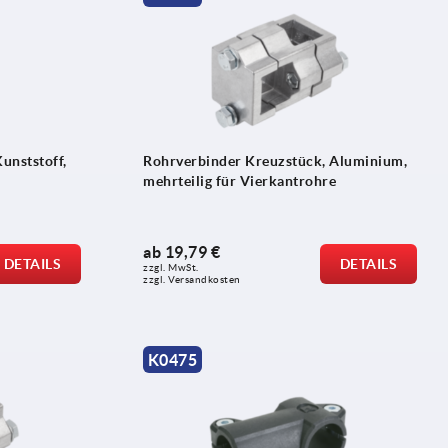
unststoff,
Rohrverbinder Kreuzstück, Aluminium,
mehrteilig für Vierkantrohre
ab
19,79 €
DETAILS
DETAILS
zzgl. MwSt. 
zzgl. Versandkosten
K0475