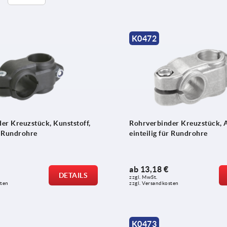
K0472
er Kreuzstück, Kunststoff,
Rohrverbinder Kreuzstück, 
r Rundrohre
einteilig für Rundrohre
ab
13,18 €
DETAILS
zzgl. MwSt. 
sten
zzgl. Versandkosten
K0473