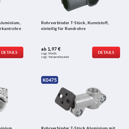
Aluminium,
Rohrverbinder T-Stück, Kunststoff,
erkantrohre
einteilig für Rundrohre
ab
1,97 €
DETAILS
DETAILS
zzgl. MwSt. 
zzgl. Versandkosten
K0475
minium,
Rohrverbinder T-Stück Aluminium mit