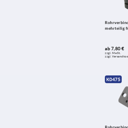
60,3
60,3
Rohrverbind
mehrteilig 
ab
7,80 €
zzgl. MwSt. 
zzgl. Versandko
K0475
Rohrverbind