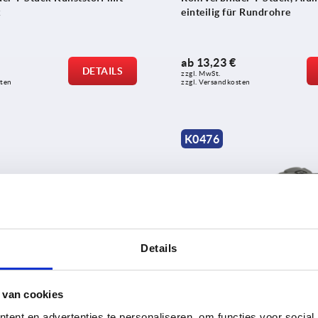
k
einteilig für Rundrohre
ab
13,23 €
DETAILS
zzgl. MwSt. 
sten
zzgl. Versandkosten
K0476
Details
er T-Stück Edelstahl
Rohrverbinder T-Stück, Kunst
mehrteilig für Vierkantrohre
 van cookies
ent en advertenties te personaliseren, om functies voor social