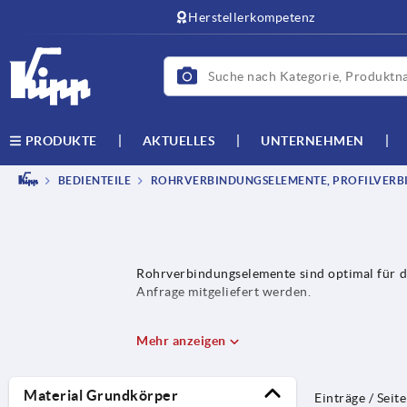
text.skipToContent
text.skipToNavigation
Herstellerkompetenz
AKTUELLES
UNTERNEHMEN
PRODUKTE
BEDIENTEILE
ROHRVERBINDUNGSELEMENTE, PROFILVERB
Rohrverbindungselemente sind optimal für 
Anfrage mitgeliefert werden.
Mehr anzeigen
Material Grundkörper
Einträge / Seite