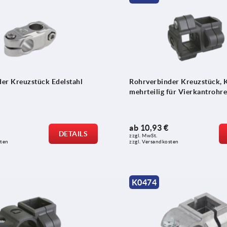
er Kreuzstück Edelstahl
Rohrverbinder Kreuzstück, K
mehrteilig für Vierkantrohre
ab
10,93 €
DETAILS
zzgl. MwSt. 
sten
zzgl. Versandkosten
K0474