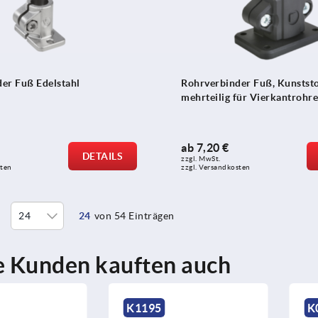
er Fuß Edelstahl
Rohrverbinder Fuß, Kunststo
mehrteilig für Vierkantrohre
ab
7,20 €
DETAILS
zzgl. MwSt. 
sten
zzgl. Versandkosten
24
von 54 Einträgen
 Kunden kauften auch
95
K0440