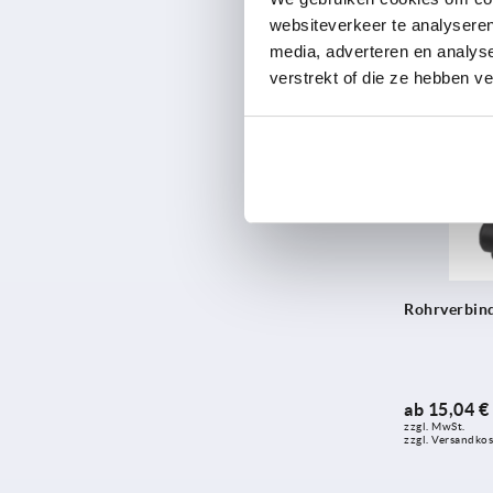
ab
29,49 €
websiteverkeer te analyseren
zzgl. MwSt. 
zzgl. Versandko
media, adverteren en analys
verstrekt of die ze hebben v
K0476
Rohrverbind
ab
15,04 €
zzgl. MwSt. 
zzgl. Versandko