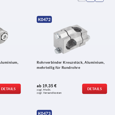
K0472
Aluminium,
Rohrverbinder Kreuzstück, Aluminium,
mehrteilig für Rundrohre
ab
19,35 €
DETAILS
DETAILS
zzgl. MwSt. 
zzgl. Versandkosten
K0473