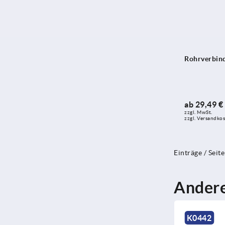
Rohrverbind
ab
29,49 €
zzgl. MwSt. 
zzgl. Versandko
Einträge / Seite
Andere
K0442
K11