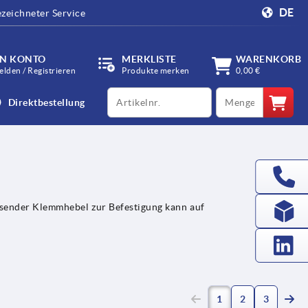
DE
zeichneter Service
IN KONTO
MERKLISTE
WARENKORB
lden / Registrieren
Produkte merken
0,00 €
productCode
qty
Direktbestellung
sender Klemmhebel zur Befestigung kann auf
(current)
1
2
3