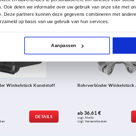
ab
7,23 €
DETAILS
. Ook delen we informatie over uw gebruik van onze site met on
zzgl. MwSt. 
sten
zzgl. Versandkosten
e. Deze partners kunnen deze gegevens combineren met andere i
erzameld op basis van uw gebruik van hun services.
K0476
Aanpassen
er Winkelstück Kunststoff
Rohrverbinder Winkelstück
ab
36,61 €
DETAILS
zzgl. MwSt. 
sten
zzgl. Versandkosten