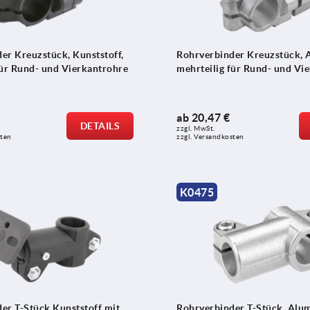
er Kreuzstück, Kunststoff,
Rohrverbinder Kreuzstück, 
für Rund- und Vierkantrohre
mehrteilig für Rund- und Vi
ab
20,47 €
DETAILS
zzgl. MwSt. 
sten
zzgl. Versandkosten
K0475
er T-Stück Kunststoff mit
Rohrverbinder T-Stück, Alu