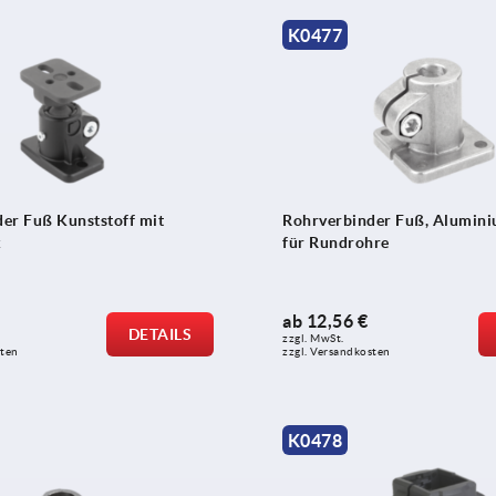
K0477
er Fuß Kunststoff mit
Rohrverbinder Fuß, Aluminiu
k
für Rundrohre
ab
12,56 €
DETAILS
zzgl. MwSt. 
sten
zzgl. Versandkosten
K0478