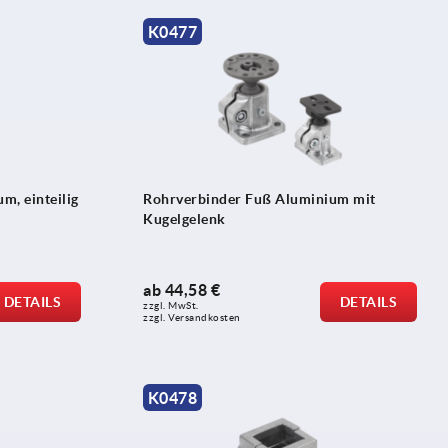
K0477
m, einteilig
Rohrverbinder Fuß Aluminium mit
Kugelgelenk
ab
44,58 €
DETAILS
DETAILS
zzgl. MwSt. 
zzgl. Versandkosten
K0478