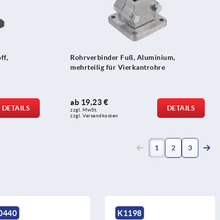
ff,
Rohrverbinder Fuß, Aluminium,
mehrteilig für Vierkantrohre
ab
19,23 €
DETAILS
DETAILS
zzgl. MwSt. 
zzgl. Versandkosten
(current)
1
2
3
K1198
K1518