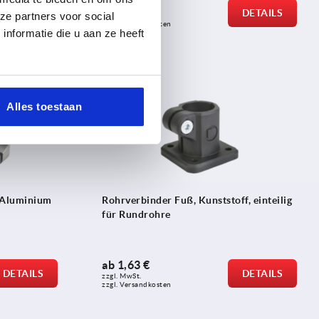
ab
19,79 €
DETAILS
DETAILS
ze partners voor social
zzgl. MwSt. 
zzgl. Versandkosten
nformatie die u aan ze heeft
K0477
Alles toestaan
 Aluminium
Rohrverbinder Fuß, Kunststoff, einteilig
für Rundrohre
ab
1,63 €
DETAILS
DETAILS
zzgl. MwSt. 
zzgl. Versandkosten