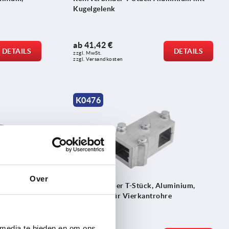
Kugelgelenk
ab
41,42 €
DETAILS
DETAILS
zzgl. MwSt. 
zzgl. Versandkosten
K0476
Over
stoff,
Rohrverbinder T-Stück, Aluminium,
mehrteilig für Vierkantrohre
 media te bieden en om ons