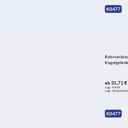
K0477
Rohrverbind
Kugelgelen
ab
31,71 €
zzgl. MwSt. 
zzgl. Versandko
K0477