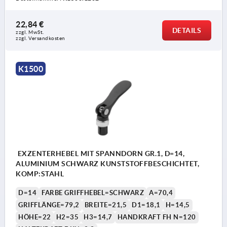
22,84 €
DETAILS
zzgl. MwSt. 
zzgl. Versandkosten
K1500
EXZENTERHEBEL MIT SPANNDORN GR.1, D=14,
ALUMINIUM SCHWARZ KUNSTSTOFFBESCHICHTET,
KOMP:STAHL
D=14
FARBE GRIFFHEBEL=SCHWARZ
A=70,4
GRIFFLÄNGE=79,2
BREITE=21,5
D1=18,1
H=14,5
HÖHE=22
H2=35
H3=14,7
HANDKRAFT FH N=120