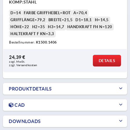
KOMP:STAHL
D=14
FARBE GRIFFHEBEL=ROT
A=70,4
GRIFFLÄNGE=79,2
BREITE=21,5
D1=18,1
H=14,5
HÖHE=22
H2=35
H3=14,7
HANDKRAFT FH N=120
HALTEKRAFT F KN=3,3
Bestellnummer:
K1500.1406
24,39 €
DETAILS
zzgl. MwSt. 
zzgl. Versandkosten
PRODUKTDETAILS
CAD
DOWNLOADS