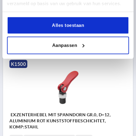
verzameld op basis van uw gebruik van hun services.
HÖHE=13
H2=25
H3=10,4
HANDKRAFT FH N=90
HALTEKRAFT F KN=1,35
Bestellnummer:
K1500.1004
Alles toestaan
20,96 €
DETAILS
zzgl. MwSt. 
Aanpassen
zzgl. Versandkosten
K1500
EXZENTERHEBEL MIT SPANNDORN GR.0, D=12,
ALUMINIUM ROT KUNSTSTOFFBESCHICHTET,
KOMP:STAHL