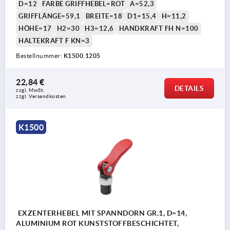
D=12
FARBE GRIFFHEBEL=ROT
A=52,3
GRIFFLÄNGE=59,1
BREITE=18
D1=15,4
H=11,2
HÖHE=17
H2=30
H3=12,6
HANDKRAFT FH N=100
HALTEKRAFT F KN=3
Bestellnummer:
K1500.1205
22,84 €
DETAILS
zzgl. MwSt. 
zzgl. Versandkosten
K1500
EXZENTERHEBEL MIT SPANNDORN GR.1, D=14,
ALUMINIUM ROT KUNSTSTOFFBESCHICHTET,