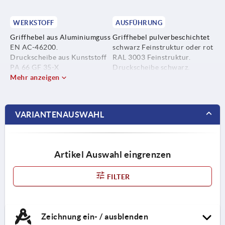
WERKSTOFF
AUSFÜHRUNG
Griffhebel aus Aluminiumguss
Griffhebel pulverbeschichtet
EN AC-46200.
schwarz Feinstruktur oder rot
Druckscheibe aus Kunststoff
RAL 3003 Feinstruktur.
PA 66 GF 35-X
Druckscheibe schwarz.
glasfaserverstärkt.
Mehr anzeigen
Scheibe blau passiviert.
Achsbolzen Edelstahl.
Zuganker und Spanndorn
Zuganker, Scheibe, Spanndorn,
brüniert.
Tellerfeder aus Stahl.
VARIANTENAUSWAHL
Artikel Auswahl eingrenzen
FILTER
Zeichnung ein- / ausblenden