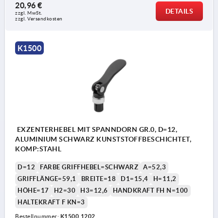
20,96 €
DETAILS
zzgl. MwSt. 
zzgl. Versandkosten
1) betätigt
K1500
2) unbetätigt
EXZENTERHEBEL MIT SPANNDORN GR.0, D=12,
ALUMINIUM SCHWARZ KUNSTSTOFFBESCHICHTET,
KOMP:STAHL
D=12
FARBE GRIFFHEBEL=SCHWARZ
A=52,3
GRIFFLÄNGE=59,1
BREITE=18
D1=15,4
H=11,2
HÖHE=17
H2=30
H3=12,6
HANDKRAFT FH N=100
HALTEKRAFT F KN=3
Bestellnummer:
K1500.1202