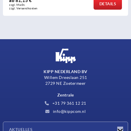
ab
81,15 €
DETAILS
zzgl. MwSt. 
zzgl. Versandkosten
KIPP NEDERLAND BV
Willem Dreeslaan 251
2729 NE Zoetermeer
Zentrale
+31 79 361 12 21
info@kippcom.nl
AKTUELLES