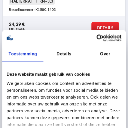
HALTEKRAFT F KN=3,3
Bestellnummer:
K1500.1403
24,39 €
DETAILS
zzgl. MwSt. 
zzgl. Versandkosten
K1500
Toestemming
Details
Over
Deze website maakt gebruik van cookies
We gebruiken cookies om content en advertenties te
personaliseren, om functies voor social media te bieden
en om ons websiteverkeer te analyseren. Ook delen we
EXZENTERHEBEL MIT SPANNDORN GR.9, D=10,
ALUMINIUM ROT KUNSTSTOFFBESCHICHTET,
informatie over uw gebruik van onze site met onze
KOMP:STAHL
partners voor social media, adverteren en analyse. Deze
partners kunnen deze gegevens combineren met andere
D=10
FARBE GRIFFHEBEL=ROT
A=36,2
informatie die u aan ze heeft verstrekt of die ze hebben
GRIFFLÄNGE=41,7
BREITE=14,4
D1=12
H=9