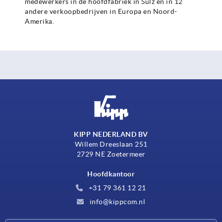
medewerkers in de hoofdfabriek in Sulz en in 12
andere verkoopbedrijven in Europa en Noord-
Amerika.
KIPP NEDERLAND BV
Willem Dreeslaan 251
2729 NE Zoetermeer
Hoofdkantoor
+31 79 361 12 21
info@kippcom.nl