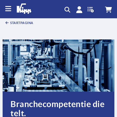
text.skipToContent
text.skipToNavigation
STARTPAGINA
Branchecompetentie die
telt.