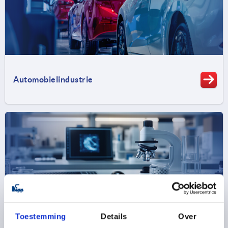
Automobielindustrie
Toestemming
Details
Over
Medische techniek