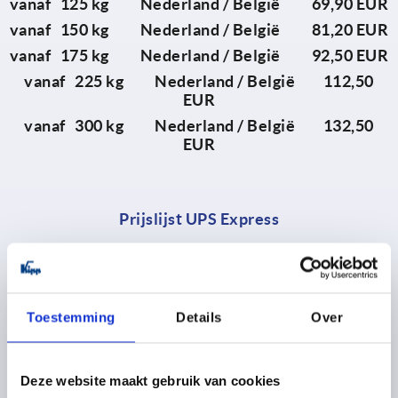
vanaf 125 kg Nederland / België 69,90 EUR
vanaf 150 kg Nederland / België 81,20 EUR
vanaf 175 kg Nederland / België 92,50 EUR
vanaf 225 kg Nederland / België 112,50
EUR
vanaf 300 kg Nederland / België 132,50
EUR
Prijslijst UPS Express
De individuele expresverzendkosten zijn afhankelijk
van verschillende factoren.
Neem voor meer informatie contact op met onze
Toestemming
Details
Over
klantenservice op info@kippcom.nl.
Deze website maakt gebruik van cookies