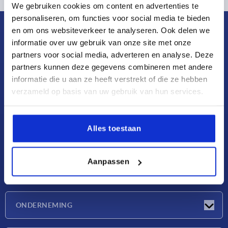
We gebruiken cookies om content en advertenties te
personaliseren, om functies voor social media te bieden
en om ons websiteverkeer te analyseren. Ook delen we
informatie over uw gebruik van onze site met onze
partners voor social media, adverteren en analyse. Deze
partners kunnen deze gegevens combineren met andere
KIPP NEDERLAND BV
Willem Dreeslaan 251
informatie die u aan ze heeft verstrekt of die ze hebben
2729 NE Zoetermeer
verzameld op basis van uw gebruik van hun services.
Hoofdkantoor
+31 79 361 12 21
Alles toestaan
info@kippcom.nl
Aanpassen
NIEUWS
Nieuwtjes
ONDERNEMING
Beurzen