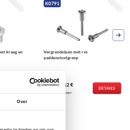
NIEUW
NIEUW
K2078
Afdichtringen DIN 7603 koper,
aluminium of rvs
vanaf
0,10 €
DETAILS
DETAILS
excl. BTW 
plus verzendkosten
Over
 media te bieden en om ons