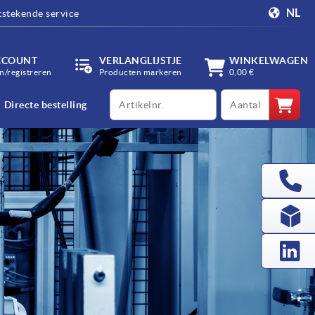
NL
tstekende service
CCOUNT
VERLANGLIJSTJE
WINKELWAGEN
/registreren
Producten markeren
0,00 €
productCode
qty
Directe bestelling