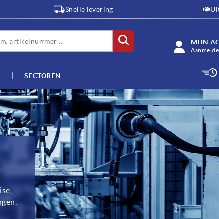
Snelle levering
Ui
MIJN A
Aanmelden
SECTOREN
ise,
ngen.