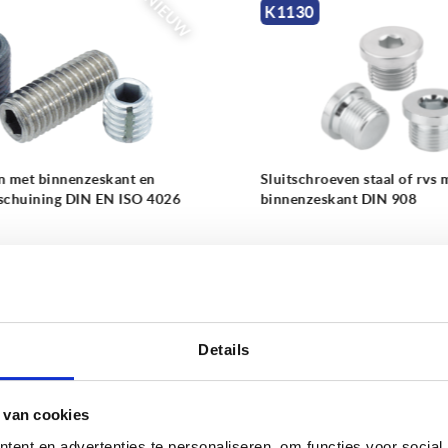
NIEUW
K0791
ven staal of rvs met kraag en
Vergrendelpen met rvs
ant DIN 908
paddenstoelgreep
 €
vanaf
16,12 €
DETAILS
excl. BTW 
sten
plus verzendkosten
Details
 van cookies
ent en advertenties te personaliseren, om functies voor social