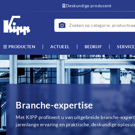
text.skipToContent
text.skipToNavigation
Deskundige producent
ACTUEEL
BEDRIJF
SERVICE
PRODUCTEN
Branche-expertise
Met KIPP profiteert u van uitgebreide branche-expert
jarenlange ervaring en praktische, deskundige oplossi