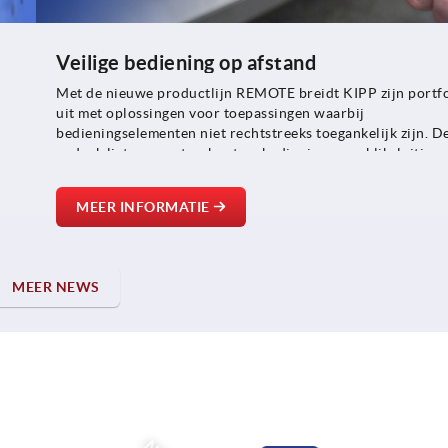
Veilige bediening op afstand
Met de nieuwe productlijn REMOTE breidt KIPP zijn portfo
uit met oplossingen voor toepassingen waarbij
bedieningselementen niet rechtstreeks toegankelijk zijn. D
e
nadruk ligt op arreteerbouten, bedieningen en kliksluitinge
met elkaar verbonden kunnen worden via Bowdenkabels.
MEER INFORMATIE
MEER NEWS