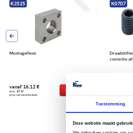
NIEUW
K0707
K1130
Draadstiften met binnenzeskant en
Sluitschroe
conische afschuining DIN EN ISO 4026
binnenzesk
vanaf
0,11 €
vanaf
0,27
DETAILS
excl. BTW 
excl. BTW 
plus verzendkosten
plus verzendko
Toestemming
Deze website maakt gebruik
We gebruiken cookies om cont