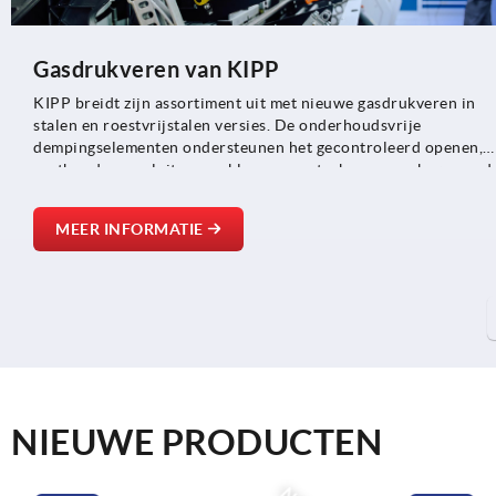
Gasdrukveren van KIPP
KIPP breidt zijn assortiment uit met nieuwe gasdrukveren in
stalen en roestvrijstalen versies. De onderhoudsvrije
dempingselementen ondersteunen het gecontroleerd openen,
vasthouden en sluiten van kleppen, motorkappen en bewegend
onderdelen en zijn geschikt voor toepassingen in de
machinebouw, medische technologie en voertuig- en
MEER INFORMATIE
installatiebouw.
NIEUWE PRODUCTEN