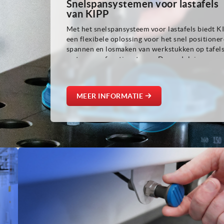
Snelspansystemen voor lastafels
van KIPP
Met het snelspansysteem voor lastafels biedt K
een flexibele oplossing voor het snel positioner
spannen en losmaken van werkstukken op tafel
met een perforatiepatroon. De modulaire
componenten ondersteunen efficiënte
instelprocessen en zorgen voor een
reproduceerbare positionering – ideaal voor d
MEER INFORMATIE
las- en installatiebranche, de machine- en
installatiebouw en de metaalbewerking.