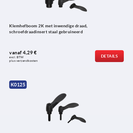
Klemhefboom 2K met inwendige draad,
schroefdraadinsert staal gebruineerd
vanaf
4,29 €
DETAILS
excl. BTW 
plus verzendkosten
K0125