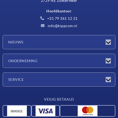
2729 NE Zoetermeer
Hoofdkantoor
+31 79 361 12 21
info@kippcom.nl
NIEUWS
Nieuwtjes
ONDERNEMING
Beurzen
Onderneming
SERVICE
Leveringsvoorwaarden
VEILIG BETAALD
Materiaaloverzicht
CAD-gegevens