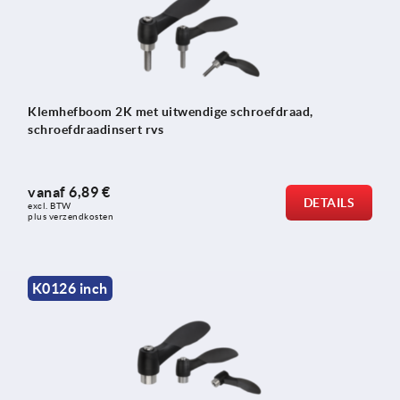
Klemhefboom 2K met uitwendige schroefdraad,
schroefdraadinsert rvs
vanaf
6,89 €
DETAILS
excl. BTW 
plus verzendkosten
K0126 inch