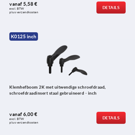
vanaf
5,58 €
DETAILS
excl. BTW 
plus verzendkosten
K0125 inch
Klemhefboom 2K met uitwendige schroefdraad,
schroefdraadinsert staal gebruineerd - inch
vanaf
6,00 €
DETAILS
excl. BTW 
plus verzendkosten