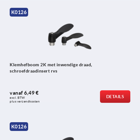
K0126
Klemhefboom 2K met inwendige draad,
schroefdraadinsert rvs
vanaf
6,49 €
DETAILS
excl. BTW 
plus verzendkosten
K0126