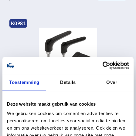
K0981
Klemhefboom kunststof ergonomisch met uitwendige
schroefdraad, schroefdraadinsert staal blauw
Toestemming
Details
Over
gepassiveerd
vanaf
7,74 €
Deze website maakt gebruik van cookies
DETAILS
excl. BTW 
plus verzendkosten
We gebruiken cookies om content en advertenties te
personaliseren, om functies voor social media te bieden
en om ons websiteverkeer te analyseren. Ook delen we
K0982
informatie over uw gebruik van onze site met onze