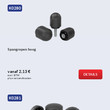
K0280
Spangrepen hoog
vanaf
2,13 €
DETAILS
excl. BTW 
plus verzendkosten
K0281