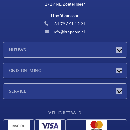
2729 NE Zoetermeer
Hoofdkantoor
+31 79 361 12 21
info@kippcom.nl
NIEUWS
Nieuwtjes
ONDERNEMING
Beurzen
Onderneming
SERVICE
Leveringsvoorwaarden
VEILIG BETAALD
Materiaaloverzicht
CAD-gegevens