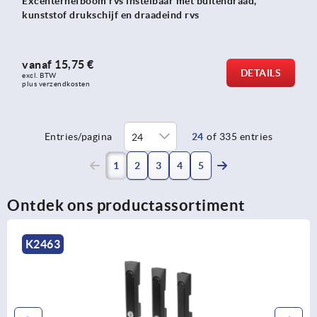
Excenterhefboom rvs instelbaar met buitendraad,
kunststof drukschijf en draadeind rvs
vanaf
15,75 €
DETAILS
excl. BTW 
plus verzendkosten
Entries/pagina
24
of 335 entries
(current)
1
2
3
4
5
Ontdek ons productassortiment
K2268