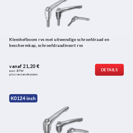
Klemhefboom rvs met uitwendige schroefdraad en
beschermkap, schroefdraadinsert rvs
vanaf
21,20 €
DETAILS
excl. BTW 
plus verzendkosten
K0124 inch