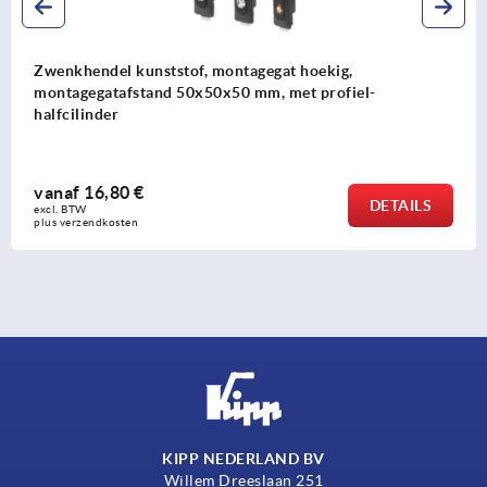
Zwenkhendel kunststof, montagegat rond,
montagegatafstand 105/130 mm, met afdekking
vanaf
15,28 €
DETAILS
excl. BTW 
plus verzendkosten
KIPP NEDERLAND BV
Willem Dreeslaan 251