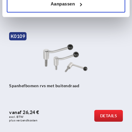
Aanpassen
vanaf
11,71 €
DETAILS
excl. BTW 
plus verzendkosten
K0109
Spanhefbomen rvs met buitendraad
vanaf
26,24 €
DETAILS
excl. BTW 
plus verzendkosten