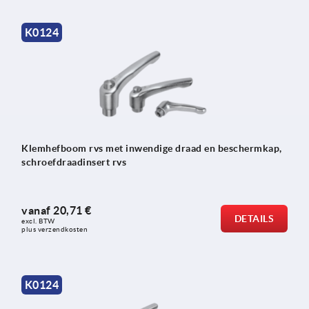
K0124
Klemhefboom rvs met inwendige draad en beschermkap,
schroefdraadinsert rvs
vanaf
20,71 €
DETAILS
excl. BTW 
plus verzendkosten
K0124