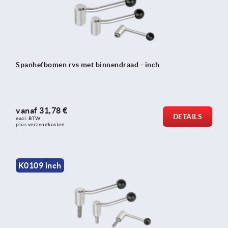
Spanhefbomen rvs met binnendraad - inch
vanaf
31,78 €
DETAILS
excl. BTW 
plus verzendkosten
K0109 inch