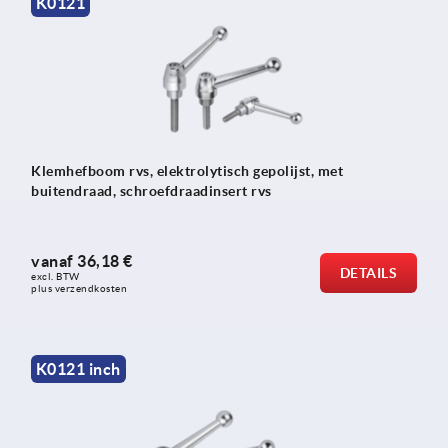
K0121
Klemhefboom rvs, elektrolytisch gepolijst, met
buitendraad, schroefdraadinsert rvs
vanaf
36,18 €
DETAILS
excl. BTW 
plus verzendkosten
K0121 inch