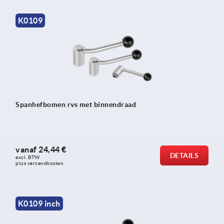
K0109
Spanhefbomen rvs met binnendraad
vanaf
24,44 €
DETAILS
excl. BTW 
plus verzendkosten
K0109 inch