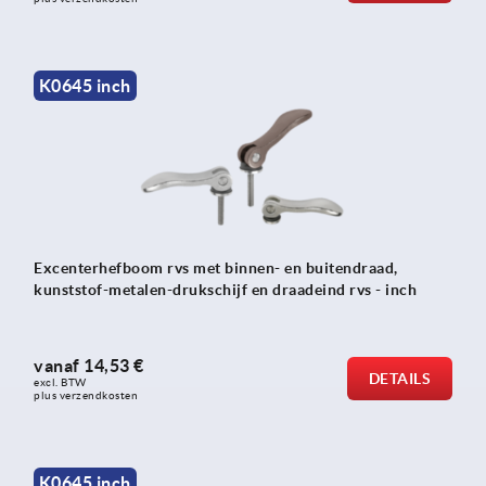
K0645 inch
Excenterhefboom rvs met binnen- en buitendraad,
kunststof-metalen-drukschijf en draadeind rvs - inch
vanaf
14,53 €
DETAILS
excl. BTW 
plus verzendkosten
K0645 inch