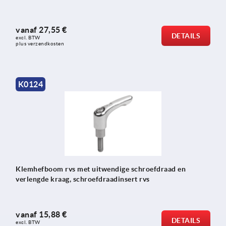
vanaf
27,55 €
DETAILS
excl. BTW 
plus verzendkosten
K0124
Klemhefboom rvs met uitwendige schroefdraad en
verlengde kraag, schroefdraadinsert rvs
vanaf
15,88 €
DETAILS
excl. BTW 