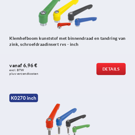
Klemhefboom kunststof met binnendraad en tandring van
zink, schroefdraadinsert rvs - inch
vanaf
6,96 €
DETAILS
excl. BTW 
plus verzendkosten
K0270 inch