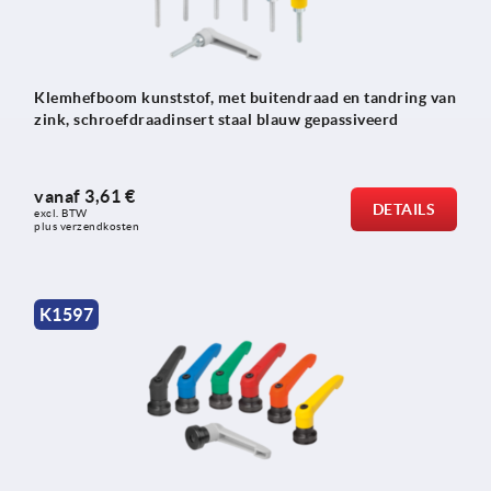
Klemhefboom kunststof, met buitendraad en tandring van
zink, schroefdraadinsert staal blauw gepassiveerd
vanaf
3,61 €
DETAILS
excl. BTW 
plus verzendkosten
K1597