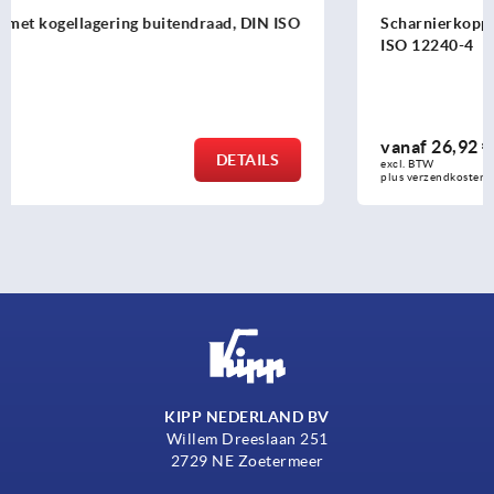
Scharnierkoppen met glijlagering buitendraad, rvs, DIN
ISO 12240-4
vanaf
26,92 €
DETAILS
excl. BTW 
plus verzendkosten
KIPP NEDERLAND BV
Willem Dreeslaan 251
2729 NE Zoetermeer