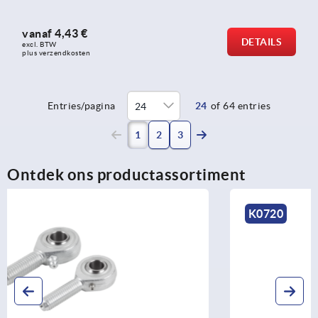
vanaf
4,43 €
DETAILS
excl. BTW 
plus verzendkosten
Entries/pagina
24
of 64 entries
(current)
1
2
3
Ontdek ons productassortiment
K0720