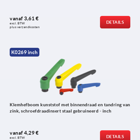
vanaf
3,61 €
DETAILS
excl. BTW 
plus verzendkosten
K0269 inch
Klemhefboom kunststof met binnendraad en tandring van
zink, schroefdraadinsert staal gebruineerd - inch
vanaf
4,29 €
DETAILS
excl. BTW 