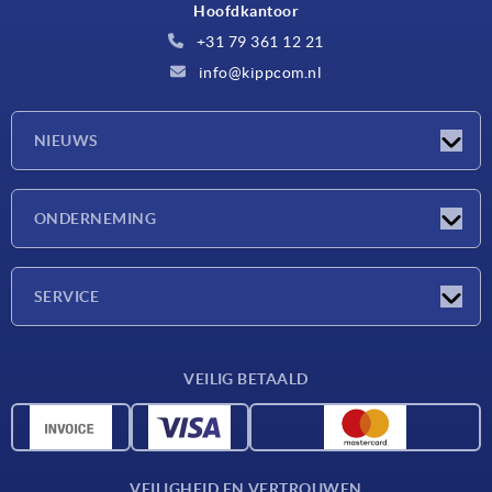
Hoofdkantoor
+31 79 361 12 21
info@kippcom.nl
NIEUWS
Nieuwtjes
ONDERNEMING
Beurzen
Onderneming
SERVICE
Leveringsvoorwaarden
VEILIG BETAALD
Materiaaloverzicht
CAD-gegevens
Contact
VEILIGHEID EN VERTROUWEN