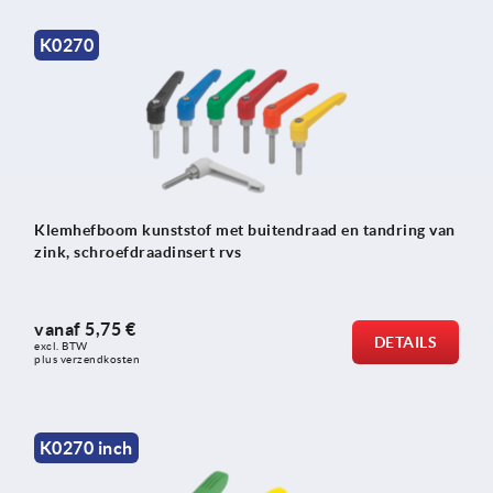
K0270
Klemhefboom kunststof met buitendraad en tandring van
zink, schroefdraadinsert rvs
vanaf
5,75 €
DETAILS
excl. BTW 
plus verzendkosten
K0270 inch