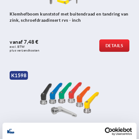
Klemhefboom kunststof met buitendraad en tandring van
zink, schroefdraadinsert rvs - inch
vanaf
7,48 €
DETAILS
excl. BTW 
plus verzendkosten
K1598
Klemhefboom kunststof met inwendige draad en
spankrachtversterker, schroefdraadinsert rvs