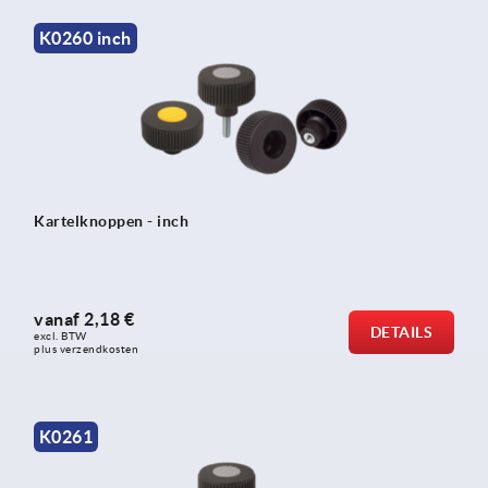
K0260 inch
Kartelknoppen - inch
vanaf
2,18 €
DETAILS
excl. BTW 
plus verzendkosten
K0261