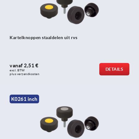
Kartelknoppen staaldelen uit rvs
vanaf
2,51 €
DETAILS
excl. BTW 
plus verzendkosten
K0261 inch