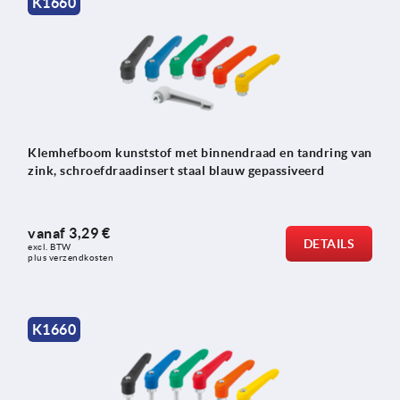
K1660
Klemhefboom kunststof met binnendraad en tandring van
zink, schroefdraadinsert staal blauw gepassiveerd
vanaf
3,29 €
DETAILS
excl. BTW 
plus verzendkosten
K1660