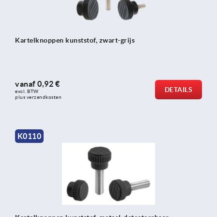
Kartelknoppen kunststof, zwart-grijs
vanaf
0,92 €
DETAILS
excl. BTW 
plus verzendkosten
K0110