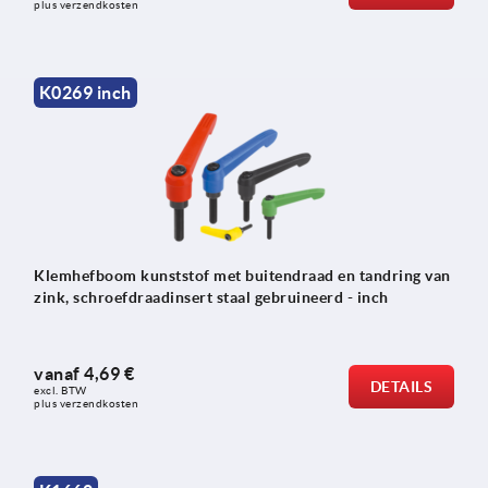
plus verzendkosten
K0269 inch
Klemhefboom kunststof met buitendraad en tandring van
zink, schroefdraadinsert staal gebruineerd - inch
vanaf
4,69 €
DETAILS
excl. BTW 
plus verzendkosten