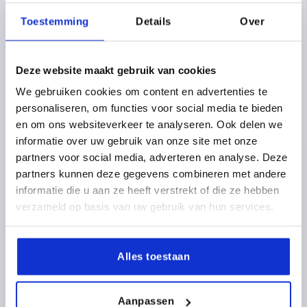
Toestemming
Details
Over
vanaf
23,27 €
DETAILS
excl. BTW 
plus verzendkosten
Deze website maakt gebruik van cookies
We gebruiken cookies om content en advertenties te
personaliseren, om functies voor social media te bieden
K1598
en om ons websiteverkeer te analyseren. Ook delen we
informatie over uw gebruik van onze site met onze
partners voor social media, adverteren en analyse. Deze
partners kunnen deze gegevens combineren met andere
informatie die u aan ze heeft verstrekt of die ze hebben
verzameld op basis van uw gebruik van hun services.
Klemhefboom kunststof met uitwendige schroefdraad en
spankrachtversterker, schroefdraadinsert rvs
Alles toestaan
vanaf
24,86 €
DETAILS
excl. BTW 
Aanpassen
plus verzendkosten