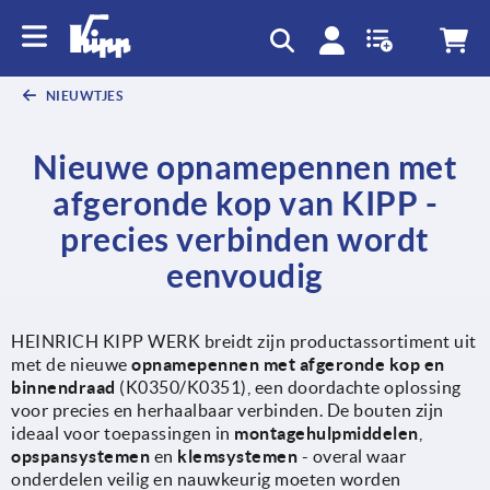
text.skipToContent
text.skipToNavigation
NIEUWTJES
Nieuwe opnamepennen met
afgeronde kop van KIPP -
precies verbinden wordt
eenvoudig
HEINRICH KIPP WERK breidt zijn productassortiment uit
met de nieuwe
opnamepennen met afgeronde kop en
binnendraad
(K0350/K0351), een doordachte oplossing
voor precies en herhaalbaar verbinden. De bouten zijn
ideaal voor toepassingen in
montagehulpmiddelen
,
opspansystemen
en
klemsystemen
- overal waar
onderdelen veilig en nauwkeurig moeten worden