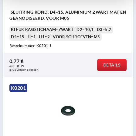
SLUITRING ROND, D4=15, ALUMINIUM ZWART MAT EN
GEANODISEERD, VOOR M05
KLEUR BASISLICHAAM=ZWART
D2=10,1
D3=5,2
D4=15
H=1
H1=2
VOOR SCHROEVEN=M5
Bestelnummer:
K0201.1
0,77 €
DETAILS
excl. BTW 
plus verzendkosten
K0201