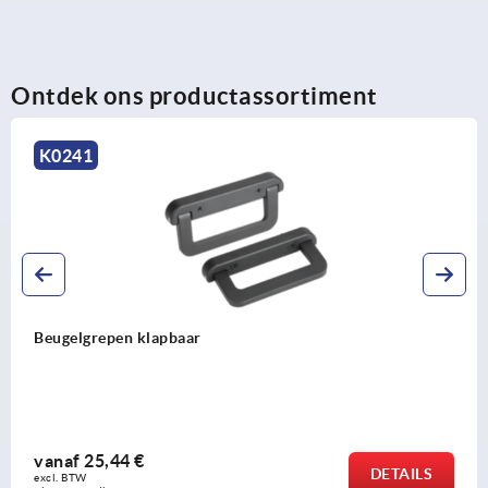
Ontdek ons productassortiment
K0190
pen klapbaar
Beugelgr
bedienin
44 €
vanaf
1
DETAILS
excl. BTW 