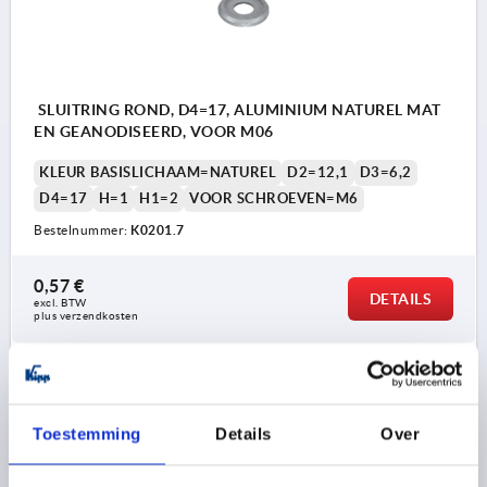
SLUITRING ROND, D4=17, ALUMINIUM NATUREL MAT
EN GEANODISEERD, VOOR M06
KLEUR BASISLICHAAM=NATUREL
D2=12,1
D3=6,2
D4=17
H=1
H1=2
VOOR SCHROEVEN=M6
Bestelnummer:
K0201.7
0,57 €
DETAILS
excl. BTW 
plus verzendkosten
K0201
Toestemming
Details
Over