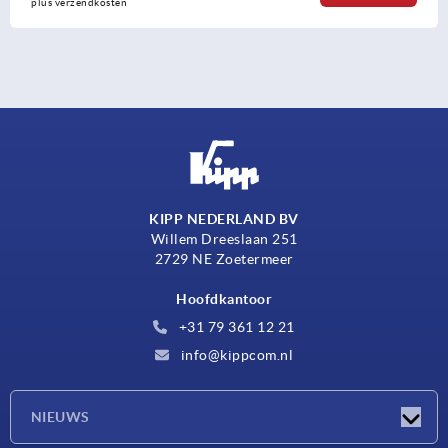
osten
plus verzen
KIPP NEDERLAND BV
Willem Dreeslaan 251
2729 NE Zoetermeer
Hoofdkantoor
+31 79 361 12 21
info@kippcom.nl
NIEUWS