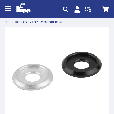
text.skipToContent
text.skipToNavigation
BEUGELGREPEN / BOOGGREPEN