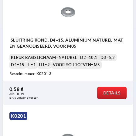
SLUITRING ROND, D4=15, ALUMINIUM NATUREL MAT
EN GEANODISEERD, VOOR M05
KLEUR BASISLICHAAM=NATUREL
D2=10,1
D3=5,2
D4=15
H=1
H1=2
VOOR SCHROEVEN=M5
Bestelnummer:
K0201.3
0,58 €
DETAILS
excl. BTW 
plus verzendkosten
K0201