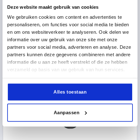
Deze website maakt gebruik van cookies
We gebruiken cookies om content en advertenties te
SLUITRING ROND, D4=12,5, ALUMINIUM ZWART MAT
personaliseren, om functies voor social media te bieden
EN GEANODISEERD, VOOR M04
en om ons websiteverkeer te analyseren. Ook delen we
informatie over uw gebruik van onze site met onze
KLEUR BASISLICHAAM=ZWART
D2=8,1
D3=4,2
partners voor social media, adverteren en analyse. Deze
D4=12,5
H=1
H1=2
VOOR SCHROEVEN=M4
partners kunnen deze gegevens combineren met andere
Bestelnummer:
K0201.4
informatie die u aan ze heeft verstrekt of die ze hebben
verzameld op basis van uw gebruik van hun services.
0,79 €
DETAILS
excl. BTW 
plus verzendkosten
Alles toestaan
K0201
Aanpassen