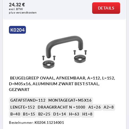
24,32 €
DETAILS
excl. BTW 
plus verzendkosten
K0204
BEUGELGREEP OVAAL, AFNEEMBAAR, A=112, L=152,
D=M05x16, ALUMINIUM ZWART BEST:STAAL,
GEZWART
GATAFSTAND=112
MONTAGEGAT=M5X16
LENGTE=152
DRAAGKRACHT N =1000
A1=26
A2=8
B=40
B1=15
B2=25
D1=14
H=63
H1=8
Bestelnummer:
K0204.11214001