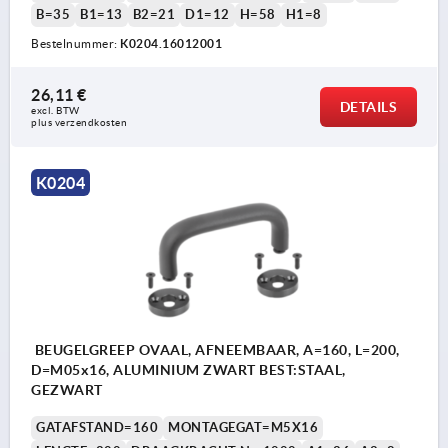
B=35
B1=13
B2=21
D1=12
H=58
H1=8
Bestelnummer:
K0204.16012001
26,11 €
DETAILS
excl. BTW 
plus verzendkosten
K0204
BEUGELGREEP OVAAL, AFNEEMBAAR, A=160, L=200,
D=M05x16, ALUMINIUM ZWART BEST:STAAL,
GEZWART
GATAFSTAND=160
MONTAGEGAT=M5X16