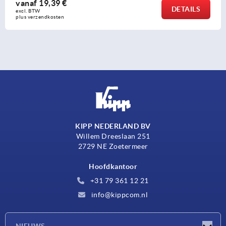
vanaf
19,39 €
DETAILS
excl. BTW 
plus verzendkosten
KIPP NEDERLAND BV
Willem Dreeslaan 251
2729 NE Zoetermeer
Hoofdkantoor
+31 79 361 12 21
info@kippcom.nl
NIEUWS