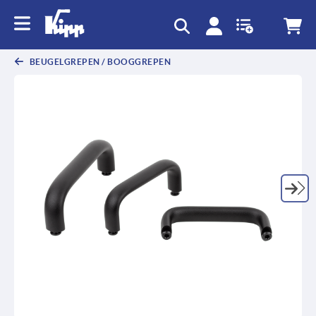
text.skipToContent
text.skipToNavigation
BEUGELGREPEN / BOOGGREPEN