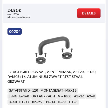
24,81 €
DETAILS
excl. BTW 
plus verzendkosten
K0204
BEUGELGREEP OVAAL, AFNEEMBAAR, A=120, L=160,
D=M05x16, ALUMINIUM ZWART BEST:STAAL,
GEZWART
GATAFSTAND=120
MONTAGEGAT=M5X16
LENGTE=160
DRAAGKRACHT N =1000
A1=26
A2=8
B=40
B1=17
B2=25
D1=14
H=63
H1=8