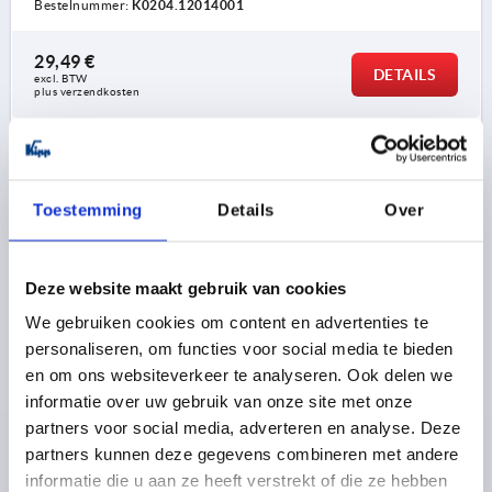
Bestelnummer:
K0204.12014001
29,49 €
DETAILS
excl. BTW 
plus verzendkosten
K0204
Toestemming
Details
Over
Deze website maakt gebruik van cookies
We gebruiken cookies om content en advertenties te
BEUGELGREEP OVAAL, AFNEEMBAAR, A=128, L=163,
personaliseren, om functies voor social media te bieden
D=M05x16, ALUMINIUM ZWART BEST:STAAL,
en om ons websiteverkeer te analyseren. Ook delen we
GEZWART
informatie over uw gebruik van onze site met onze
partners voor social media, adverteren en analyse. Deze
GATAFSTAND=128
MONTAGEGAT=M5X16
partners kunnen deze gegevens combineren met andere
LENGTE=163
DRAAGKRACHT N =1000
A1=24
A2=7
informatie die u aan ze heeft verstrekt of die ze hebben
B=35
B1=13
B2=21
D1=12
H=58
H1=8