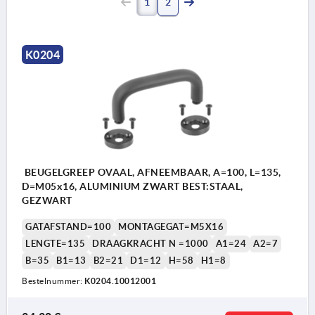
1
2
K0204
BEUGELGREEP OVAAL, AFNEEMBAAR, A=100, L=135,
D=M05x16, ALUMINIUM ZWART BEST:STAAL,
GEZWART
GATAFSTAND=100
MONTAGEGAT=M5X16
LENGTE=135
DRAAGKRACHT N =1000
A1=24
A2=7
B=35
B1=13
B2=21
D1=12
H=58
H1=8
Bestelnummer:
K0204.10012001