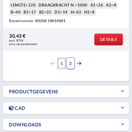
LENGTE=220
DRAAGKRACHT N =1000
A1=26
A2=8
B=40
B1=17
B2=25
D1=14
H=63
H1=8
Bestelnummer:
K0204.18014001
30,43 €
DETAILS
excl. BTW 
plus verzendkosten
1
2
PRODUCTGEGEVENS
CAD
DOWNLOADS