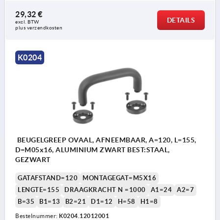
29,32 €
DETAILS
excl. BTW 
plus verzendkosten
K0204
BEUGELGREEP OVAAL, AFNEEMBAAR, A=120, L=155,
D=M05x16, ALUMINIUM ZWART BEST:STAAL,
GEZWART
GATAFSTAND=120
MONTAGEGAT=M5X16
LENGTE=155
DRAAGKRACHT N =1000
A1=24
A2=7
B=35
B1=13
B2=21
D1=12
H=58
H1=8
Bestelnummer:
K0204.12012001