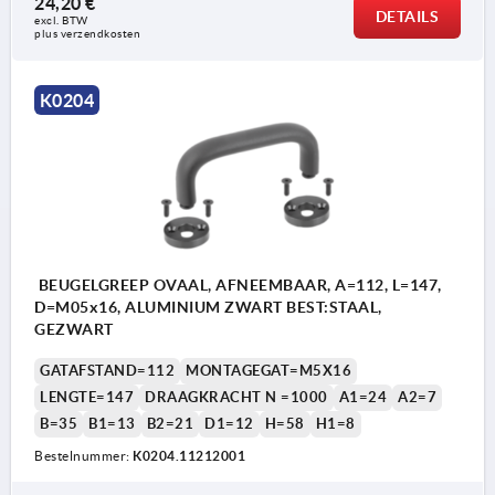
24,20 €
DETAILS
excl. BTW 
1) positie ontgrendeld
1) p
plus verzendkosten
2) positie vergrendeld
2) p
S = steken
S = 
K0204
E = borgen
E = 
A = optillen
A = 
BEUGELGREEP OVAAL, AFNEEMBAAR, A=112, L=147,
D=M05x16, ALUMINIUM ZWART BEST:STAAL,
GEZWART
GATAFSTAND=112
MONTAGEGAT=M5X16
LENGTE=147
DRAAGKRACHT N =1000
A1=24
A2=7
B=35
B1=13
B2=21
D1=12
H=58
H1=8
Bestelnummer:
K0204.11212001