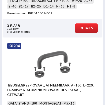
LENGTE=200
DRAAGKRACHT N =1000
A1=26
A2=8
B=40
B1=17
B2=25
D1=14
H=63
H1=8
Bestelnummer:
K0204.16014001
29,77 €
DETAILS
excl. BTW 
plus verzendkosten
K0204
BEUGELGREEP OVAAL, AFNEEMBAAR, A=180, L=220,
D=M05x16, ALUMINIUM ZWART BEST:STAAL,
GEZWART
GATAFSTAND=180
MONTAGEGAT=M5X16