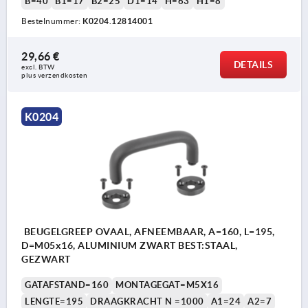
B=40
B1=17
B2=25
D1=14
H=63
H1=8
Bestelnummer:
K0204.12814001
29,66 €
DETAILS
excl. BTW 
plus verzendkosten
K0204
BEUGELGREEP OVAAL, AFNEEMBAAR, A=160, L=195,
D=M05x16, ALUMINIUM ZWART BEST:STAAL,
GEZWART
GATAFSTAND=160
MONTAGEGAT=M5X16
LENGTE=195
DRAAGKRACHT N =1000
A1=24
A2=7