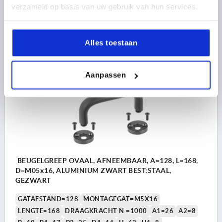
verzameld op basis van uw gebruik van hun services.
Bestelnummer:
K0204.12812001
25,38 €
DETAILS
Alles toestaan
excl. BTW 
plus verzendkosten
Aanpassen
K0204
BEUGELGREEP OVAAL, AFNEEMBAAR, A=128, L=168,
D=M05x16, ALUMINIUM ZWART BEST:STAAL,
GEZWART
GATAFSTAND=128
MONTAGEGAT=M5X16
LENGTE=168
DRAAGKRACHT N =1000
A1=26
A2=8