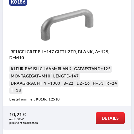
K0186
BEUGELGREEP L=147 GIETIJZER, BLANK, A=125,
D=M10
KLEUR BASISLICHAAM=BLANK
GATAFSTAND=125
MONTAGEGAT=M10
LENGTE=147
DRAAGKRACHT N =1000
B=22
D2=16
H=53
R=24
T=18
Bestelnummer:
K0186.12510
10,21 €
DETAILS
excl. BTW 
plus verzendkosten