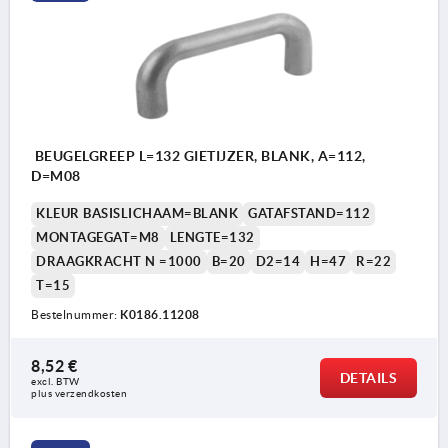
BEUGELGREEP L=132 GIETIJZER, BLANK, A=112,
D=M08
KLEUR BASISLICHAAM=BLANK
GATAFSTAND=112
MONTAGEGAT=M8
LENGTE=132
DRAAGKRACHT N =1000
B=20
D2=14
H=47
R=22
T=15
Bestelnummer:
K0186.11208
8,52 €
DETAILS
excl. BTW 
plus verzendkosten