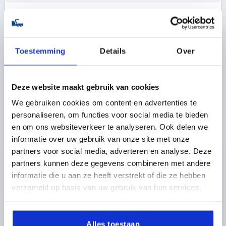
K0186
Toestemming
Details
Over
Deze website maakt gebruik van cookies
We gebruiken cookies om content en advertenties te
BEUGELGREEP L=118 GIETIJZER, ZWART, KUNSTSTOF
personaliseren, om functies voor social media te bieden
BESPOTEN, A=100, D=M06
en om ons websiteverkeer te analyseren. Ook delen we
KLEUR BASISLICHAAM=ZWART
GATAFSTAND=100
informatie over uw gebruik van onze site met onze
MONTAGEGAT=M6
LENGTE=118
partners voor social media, adverteren en analyse. Deze
DRAAGKRACHT N =1000
B=18
D2=12
H=42
R=20
partners kunnen deze gegevens combineren met andere
T=12
informatie die u aan ze heeft verstrekt of die ze hebben
Bestelnummer:
K0186.100061
verzameld op basis van uw gebruik van hun services.
10,16 €
DETAILS
excl. BTW 
Alles toestaan
plus verzendkosten