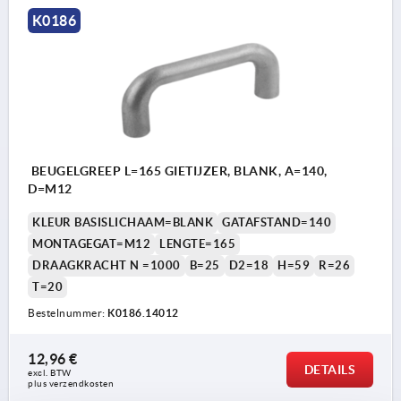
K0186
BEUGELGREEP L=165 GIETIJZER, BLANK, A=140,
D=M12
KLEUR BASISLICHAAM=BLANK
GATAFSTAND=140
MONTAGEGAT=M12
LENGTE=165
DRAAGKRACHT N =1000
B=25
D2=18
H=59
R=26
T=20
Bestelnummer:
K0186.14012
12,96 €
DETAILS
excl. BTW 
plus verzendkosten