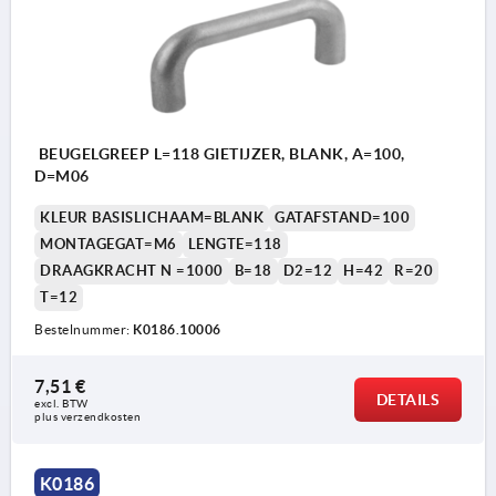
BEUGELGREEP L=118 GIETIJZER, BLANK, A=100,
D=M06
KLEUR BASISLICHAAM=BLANK
GATAFSTAND=100
MONTAGEGAT=M6
LENGTE=118
DRAAGKRACHT N =1000
B=18
D2=12
H=42
R=20
T=12
Bestelnummer:
K0186.10006
7,51 €
DETAILS
excl. BTW 
plus verzendkosten
K0186