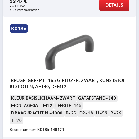
13,47 €
DETAILS
excl. BTW 
plus verzendkosten
K0186
BEUGELGREEP L=165 GIETIJZER, ZWART, KUNSTSTOF
BESPOTEN, A=140, D=M12
KLEUR BASISLICHAAM=ZWART
GATAFSTAND=140
MONTAGEGAT=M12
LENGTE=165
DRAAGKRACHT N =1000
B=25
D2=18
H=59
R=26
T=20
Bestelnummer:
K0186.140121