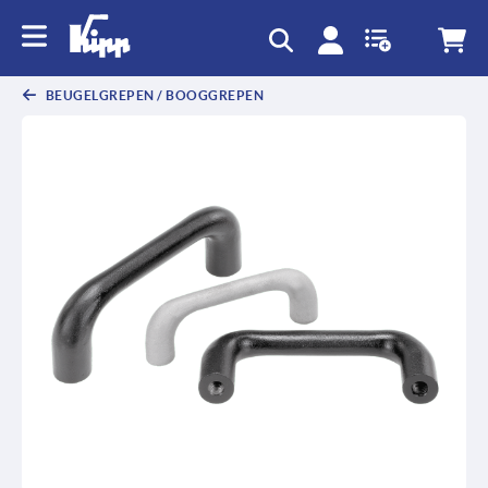
text.skipToContent
text.skipToNavigation
BEUGELGREPEN / BOOGGREPEN