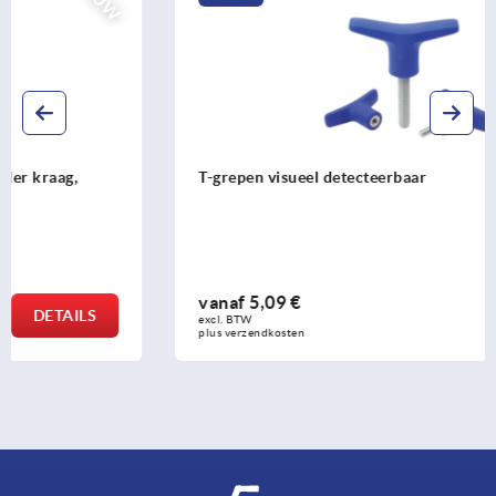
T-grepen visueel detecteerbaar
vanaf
5,09 €
DETAILS
excl. BTW 
plus verzendkosten