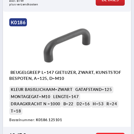
excl. BTW 
plus verzendkosten
K0186
BEUGELGREEP L=147 GIETIJZER, ZWART, KUNSTSTOF
BESPOTEN, A=125, D=M10
KLEUR BASISLICHAAM=ZWART
GATAFSTAND=125
MONTAGEGAT=M10
LENGTE=147
DRAAGKRACHT N =1000
B=22
D2=16
H=53
R=24
T=18
Bestelnummer:
K0186.125101