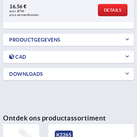
16,56 €
DETAILS
excl. BTW 
plus verzendkosten
PRODUCTGEGEVENS
CAD
DOWNLOADS
Ontdek ons productassortiment
NIEUW
K2265