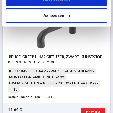
K0186
Aanpassen
BEUGELGREEP L=132 GIETIJZER, ZWART, KUNSTSTOF
BESPOTEN, A=112, D=M08
KLEUR BASISLICHAAM=ZWART
GATAFSTAND=112
MONTAGEGAT=M8
LENGTE=132
DRAAGKRACHT N =1000
B=20
D2=14
H=47
R=22
T=15
Bestelnummer:
K0186.112081
11,64 €
DETAILS