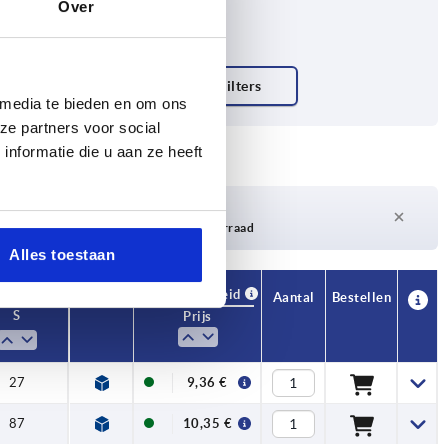
Over
 media te bieden en om ons
ze partners voor social
nformatie die u aan ze heeft
Levertijd op aanvraag
Momenteel niet op voorraad
Alles toestaan
Beschikbaarheid
CAD
Aantal
Bestellen
S
Prijs
27
9,36 €
87
10,35 €