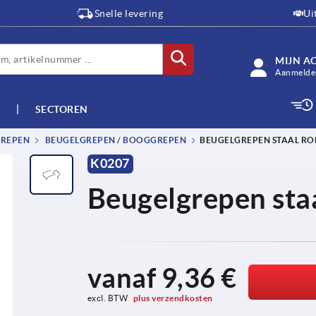
Snelle levering
Ui
MIJN A
Aanmelden
SECTOREN
GREPEN
BEUGELGREPEN / BOOGGREPEN
BEUGELGREPEN STAAL R
K0207
Beugelgrepen sta
vanaf
9,36 €
excl. BTW 
plus verzendkosten