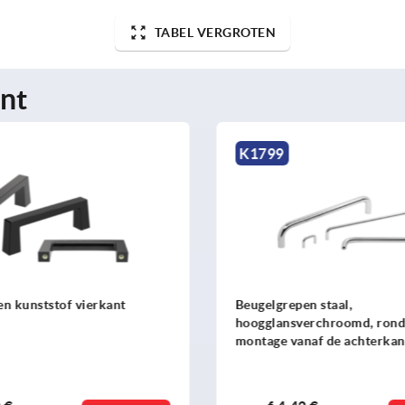
TABEL VERGROTEN
nt
K0208
n staal,
Beugelgrepen rvs 1.4404, ov
erchroomd, rond profiel,
gepolijst, montage vanaf de
naf de achterkant