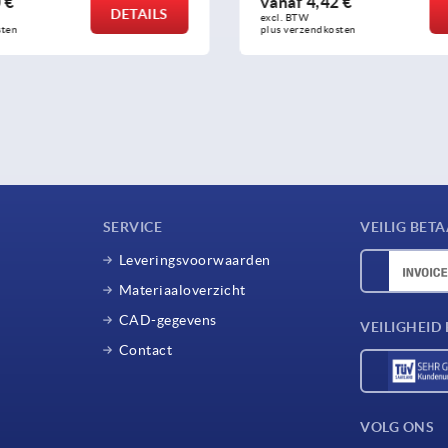
 €
vanaf
16,18 €
DETAILS
excl. BTW 
sten
plus verzendkosten
SERVICE
VEILIG BET
Leveringsvoorwaarden
Materiaaloverzicht
CAD-gegevens
VEILIGHEI
Contact
VOLG ONS