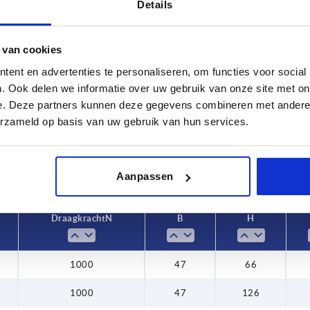
Details
 van cookies
Draagkracht N
B
ent en advertenties te personaliseren, om functies voor social
. Ook delen we informatie over uw gebruik van onze site met on
2
1000
47
e. Deze partners kunnen deze gegevens combineren met andere i
TABEL VERGROTEN
erzameld op basis van uw gebruik van hun services.
 keren per dag met regelmatige tussenpozen
1-3 dagen
t je je bestelling afrondt, word je geïnformeerd
4-20 dagen
Aanpassen
Draagkracht N
B
H
1000
47
66
1000
47
126