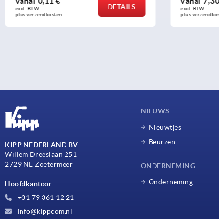
vanaf
7,30 €
vanaf
4,42
DETAILS
excl. BTW 
excl. BTW 
plus verzendkosten
plus verzendko
NIEUWS
Nieuwtjes
Beurzen
KIPP NEDERLAND BV
Willem Dreeslaan 251
2729 NE Zoetermeer
ONDERNEMING
Onderneming
Hoofdkantoor
+31 79 361 12 21
info@kippcom.nl