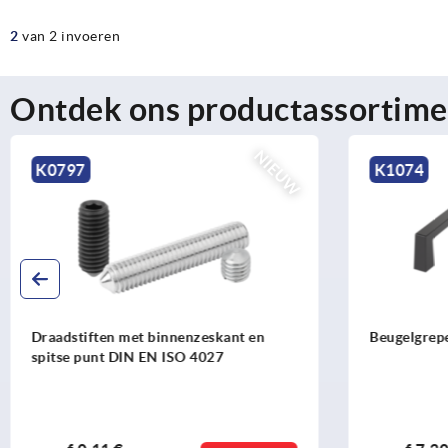
2
van 2 invoeren
Ontdek ons productassortime
K1074
K1799
Beugelgrepen kunststof vierkant
Beugelgrepe
hoogglansv
montage va