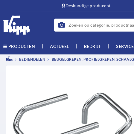
text.skipToContent
text.skipToNavigation
Deskundige producent
ACTUEEL
BEDRIJF
SERVICE
PRODUCTEN
BEDIENDELEN
BEUGELGREPEN, PROFIELGREPEN, SCHAAL