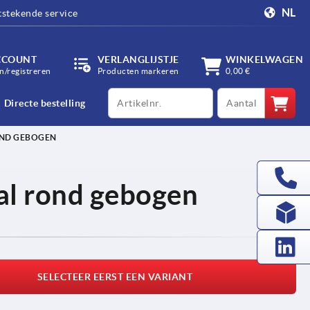
NL
tstekende service
CCOUNT
VERLANGLIJSTJE
WINKELWAGEN
/registreren
Producten markeren
0,00 €
productCode
qty
Directe bestelling
OND GEBOGEN
al rond gebogen
SELECTEER EERST EEN VARIANT