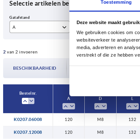
Toestemming
Selectie artikelen begrenzen
Deze website maakt gebruik
A
D
L
We gebruiken cookies om cont
websiteverkeer te analyseren
120
M8
13
media, adverteren en analys
2
van 2 invoeren
verstrekt of die ze hebben v
De beschikbaarheid wordt meerdere
BESCHIKBAARHEID
bijgewerkt. In de laatste stap voorda
over de bevestigde verzenddatum.
Bestelnr.
A
D
L
K0207.06008
120
M8
132
K0207.12008
120
M8
132