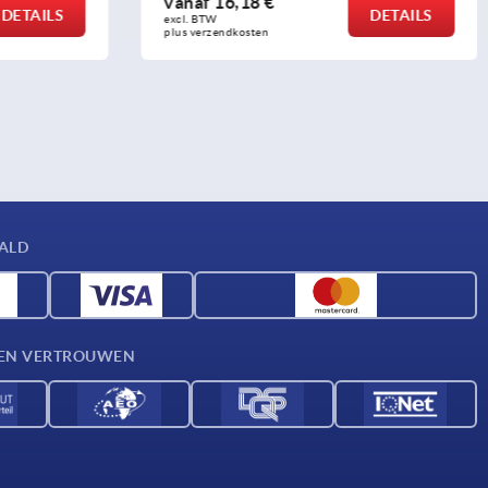
vanaf
3,14 €
DETAILS
DETAILS
excl. BTW 
plus verzendkosten
AALD
D EN VERTROUWEN