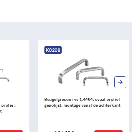
K0191
aal profiel
Beugelgrepen kunststof smal met
 achterkant
afschuining aan beide kanten