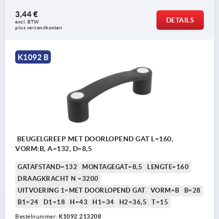
3,44 €
DETAILS
excl. BTW 
plus verzendkosten
K1092 B
BEUGELGREEP MET DOORLOPEND GAT L=160,
VORM:B, A=132, D=8,5
GATAFSTAND=132
MONTAGEGAT=8,5
LENGTE=160
DRAAGKRACHT N =3200
UITVOERING 1=MET DOORLOPEND GAT
VORM=B
B=28
B1=24
D1=18
H=43
H1=34
H2=36,5
T=15
Bestelnummer:
K1092.213208