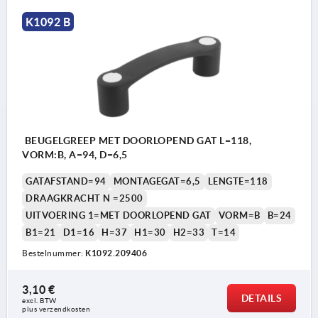
K1092 B
BEUGELGREEP MET DOORLOPEND GAT L=118,
VORM:B, A=94, D=6,5
GATAFSTAND=94
MONTAGEGAT=6,5
LENGTE=118
DRAAGKRACHT N =2500
UITVOERING 1=MET DOORLOPEND GAT
VORM=B
B=24
B1=21
D1=16
H=37
H1=30
H2=33
T=14
Bestelnummer:
K1092.209406
3,10 €
DETAILS
excl. BTW 
plus verzendkosten