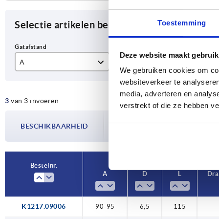
Toestemming
Selectie artikelen begrenzen
Deze website maakt gebruik
A
D
L
We gebruiken cookies om cont
90-95
6,5
11
websiteverkeer te analyseren
media, adverteren en analys
3
van 3 invoeren
112-117
8,5
13
verstrekt of die ze hebben v
De beschikbaarheid wordt meerdere
177-182
20
BESCHIKBAARHEID
bijgewerkt. In de laatste stap voorda
over de bevestigde verzenddatum.
Bestelnr.
A
D
L
Dra
K1217.09006
90-95
6,5
115