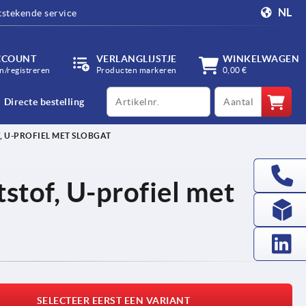
NL
tstekende service
CCOUNT
VERLANGLIJSTJE
WINKELWAGEN
/registreren
Producten markeren
0,00 €
productCode
qty
Directe bestelling
 U-PROFIEL MET SLOBGAT
tof, U-profiel met
SELECTEER EERST EEN VARIANT