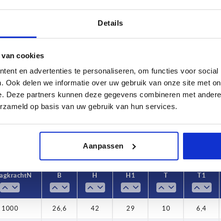
Details
 van cookies
Draagkracht N
B
ent en advertenties te personaliseren, om functies voor social
5
1000
26,6
. Ook delen we informatie over uw gebruik van onze site met on
e. Deze partners kunnen deze gegevens combineren met andere i
TABEL VERGROTEN
7
29
erzameld op basis van uw gebruik van hun services.
 keren per dag met regelmatige tussenpozen
8
30
1-3 dagen
t je je bestelling afrondt, word je geïnformeerd
4-20 dagen
Aanpassen
agkracht N
B
H
H1
T
T1
1000
26,6
42
29
10
6,4