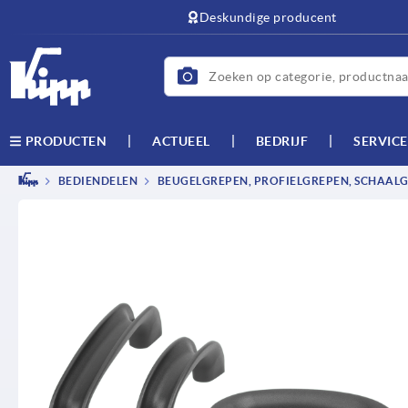
text.skipToContent
text.skipToNavigation
Deskundige producent
ACTUEEL
BEDRIJF
SERVICE
PRODUCTEN
BEDIENDELEN
BEUGELGREPEN, PROFIELGREPEN, SCHAAL