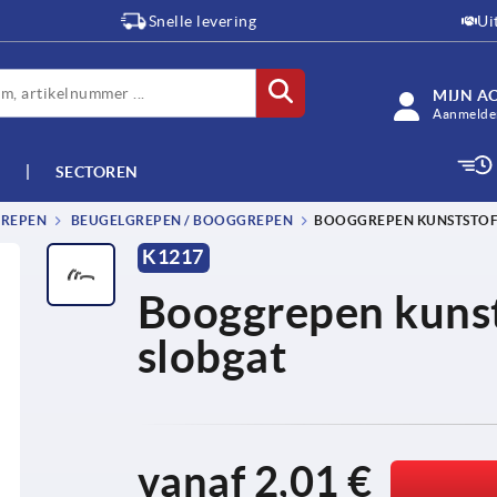
Snelle levering
Ui
MIJN A
Aanmelden
SECTOREN
GREPEN
BEUGELGREPEN / BOOGGREPEN
BOOGGREPEN KUNSTSTOF,
K1217
Booggrepen kunsts
slobgat
vanaf
2,01 €