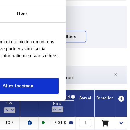
Over
 media te bieden en om ons
ze partners voor social
nformatie die u aan ze heeft
Levertijd op aanvraag
Momenteel niet op voorraad
Alles toestaan
Beschikbaarheid
CAD
Aantal
Bestellen
SW
Prijs
10,2
2,01 €