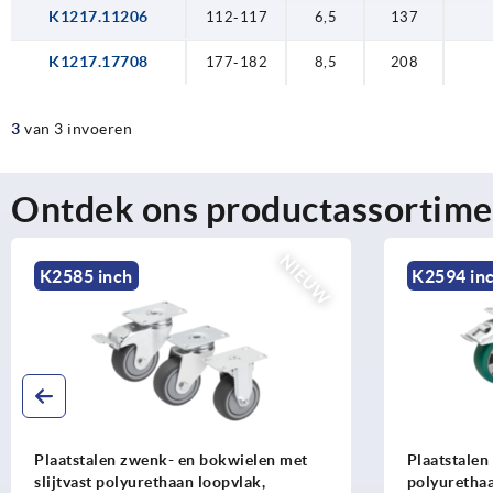
K1217.11206
112-117
6,5
137
K1217.17708
177-182
8,5
208
3
van 3 invoeren
Ontdek ons productassortime
NIEUW
K2585 inch
K2594 in
Plaatstalen zwenk- en bokwielen met
Plaatstalen
slijtvast polyurethaan loopvlak,
polyurethaa