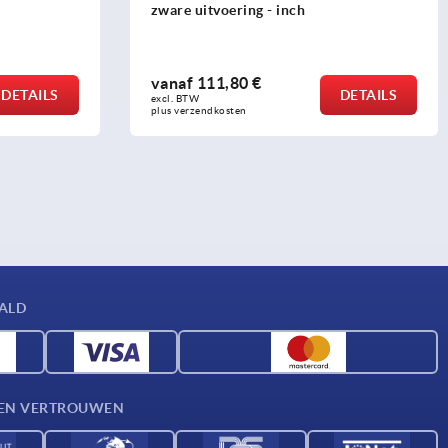
zware uitvoering - inch
vanaf
111,80 €
DETAILS
DETAILS
excl. BTW 
plus verzendkosten
AALD
D EN VERTROUWEN