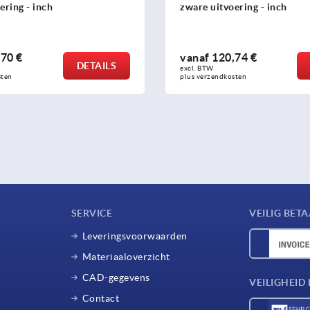
ering - inch
zware uitvoering - inch
70 €
vanaf
120,74 €
DETAILS
excl. BTW 
sten
plus verzendkosten
SERVICE
VEILIG BET
Leveringsvoorwaarden
Materiaaloverzicht
CAD-gegevens
VEILIGHEI
Contact