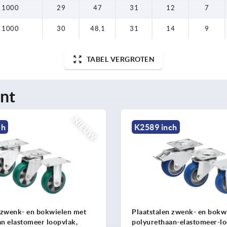
1000
29
47
31
12
7
1000
30
48,1
31
14
9
TABEL VERGROTEN
nt
NIEUW
ch
K2589 inch
 zwenk- en bokwielen met
Plaatstalen zwenk- en bokw
n elastomeer loopvlak,
polyurethaan-elastomeer-lo