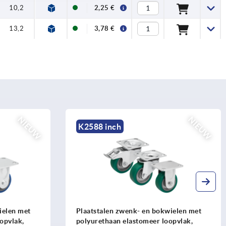
10,2
2,25 €
13,2
3,78 €
NIEUW
NIEUW
K2588 inch
ielen met
Plaatstalen zwenk- en bokwielen met
opvlak,
polyurethaan elastomeer loopvlak,