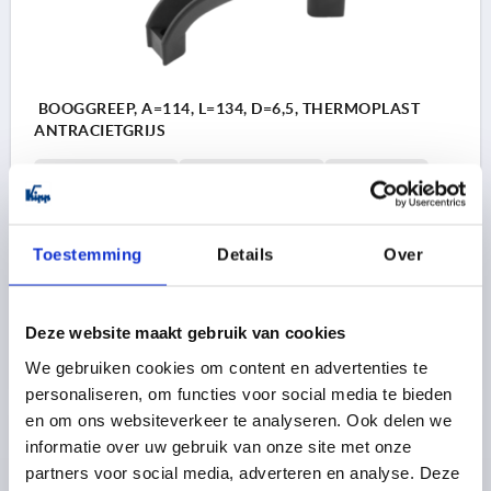
BOOGGREEP, A=114, L=134, D=6,5, THERMOPLAST
ANTRACIETGRIJS
GATAFSTAND=114
MONTAGEGAT=6,5
LENGTE=134
DRAAGKRACHT N =1000
B=28
C=29
D1=10,5
H=48
L1=92
R=117
R1=79
S=15
T=6,5
Toestemming
Details
Over
Bestelnummer:
K0194.11406
3,83 €
DETAILS
Deze website maakt gebruik van cookies
excl. BTW 
plus verzendkosten
We gebruiken cookies om content en advertenties te
personaliseren, om functies voor social media te bieden
en om ons websiteverkeer te analyseren. Ook delen we
PRODUCTGEGEVENS
informatie over uw gebruik van onze site met onze
partners voor social media, adverteren en analyse. Deze