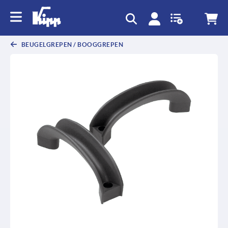
text.skipToContent
text.skipToNavigation
BEUGELGREPEN / BOOGGREPEN