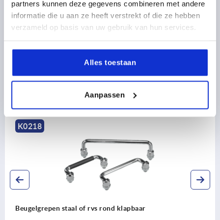
CAD
partners kunnen deze gegevens combineren met andere
informatie die u aan ze heeft verstrekt of die ze hebben
verzameld op basis van uw gebruik van hun services.
DOWNLOADS
Alles toestaan
Aanpassen
Ontdek ons productassortiment
K0218
Beugelgrepen staal of rvs rond klapbaar