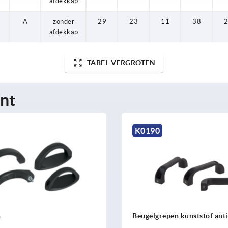
afdekkap
A
zonder
29
23
11
38
afdekkap
TABEL VERGROTEN
nt
K0190
n
Beugelgrepen kunststof anti