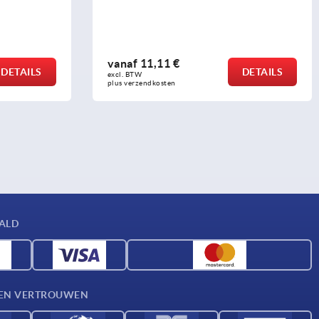
vanaf
11,11 €
DETAILS
DETAILS
excl. BTW 
plus verzendkosten
AALD
D EN VERTROUWEN