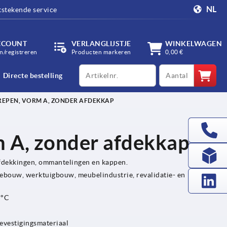
NL
tstekende service
CCOUNT
VERLANGLIJSTJE
WINKELWAGEN
/registreren
Producten markeren
0,00 €
productCode
qty
Directe bestelling
EPEN, VORM A, ZONDER AFDEKKAP
 A, zonder afdekkap
afdekkingen, ommantelingen en kappen.
ebouw, werktuigbouw, meubelindustrie, revalidatie- en
 °C
bevestigingsmateriaal