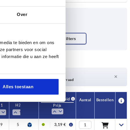
Over
 media te bieden en om ons
ze partners voor social
nformatie die u aan ze heeft
Levertijd op aanvraag
Momenteel niet op voorraad
Alles toestaan
Beschikbaarheid
CAD
Aantal
Bestellen
H1
H2
L1
M
Prijs
29
5
79
M6x25
3,19 €