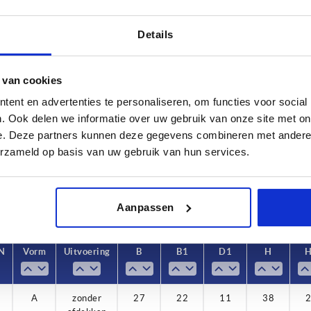
Details
 van cookies
Draagkracht N
Vorm
ent en advertenties te personaliseren, om functies voor social
. Ook delen we informatie over uw gebruik van onze site met on
0
600
A
e. Deze partners kunnen deze gegevens combineren met andere i
TABEL VERGROTEN
0
erzameld op basis van uw gebruik van hun services.
 keren per dag met regelmatige tussenpozen
1-3 dagen
t je je bestelling afrondt, word je geïnformeerd
4-20 dagen
Aanpassen
 N
Vorm
Uitvoering
B
B1
D1
H
A
zonder
27
22
11
38