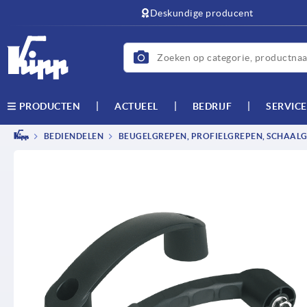
text.skipToContent
text.skipToNavigation
Deskundige producent
ACTUEEL
BEDRIJF
SERVICE
PRODUCTEN
BEDIENDELEN
BEUGELGREPEN, PROFIELGREPEN, SCHAAL