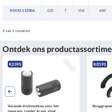
K0192.112006
120
7
150
600
2
van 2 invoeren
Ontdek ons productassortime
NIEUW
K2395
K0193
Verende drukstukken voor het
Booggrepe
inpersen, zonder kraag, staal