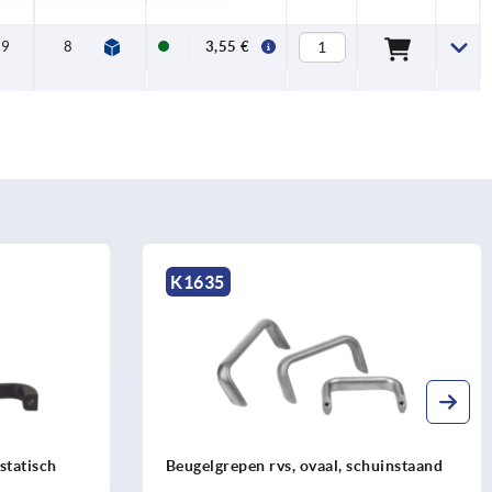
29
8
91
M6x25
3,55 €
K1635
statisch
Beugelgrepen rvs, ovaal, schuinstaand