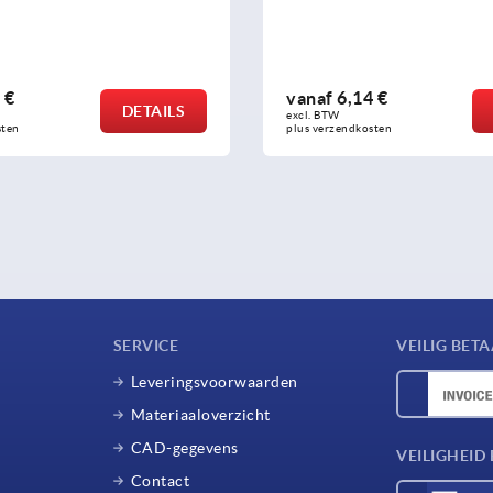
 €
vanaf
6,14 €
DETAILS
excl. BTW 
sten
plus verzendkosten
SERVICE
VEILIG BET
Leveringsvoorwaarden
Materiaaloverzicht
CAD-gegevens
VEILIGHEI
Contact