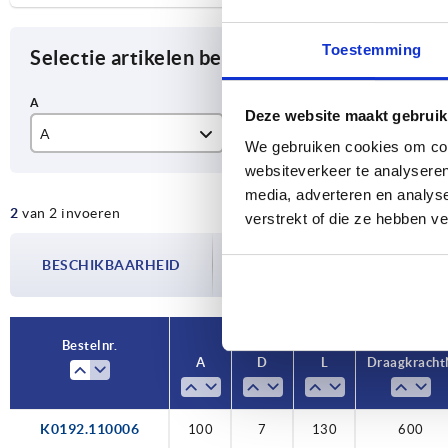
Toestemming
Selectie artikelen begrenzen
Deze website maakt gebruik
A
D
L
We gebruiken cookies om cont
websiteverkeer te analyseren
100
7
13
media, adverteren en analys
2
van 2 invoeren
120
15
verstrekt of die ze hebben v
De beschikbaarheid wordt meerdere
BESCHIKBAARHEID
bijgewerkt. In de laatste stap voorda
over de bevestigde verzenddatum.
Bestelnr.
A
D
L
Draagkracht
K0192.110006
100
7
130
600