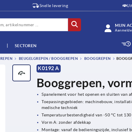
Snelle levering
Ui
MIJN A
Aanmelden
SECTOREN
GREPEN
BEUGELGREPEN / BOOGGREPEN
BOOGGREPEN
BOOGGR
K0192 A
Booggrepen, vorm
Spanelement voor het openen en sluiten van 
Toepassingsgebieden: machinebouw, installati
medische techniek
Temperatuurbestendigheid van -50 °C tot 130
Vorm A: zonder afdekkap
Montage: vanaf de bedieningszijde, inclusief 