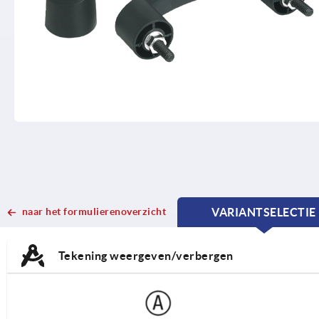
naar het formulierenoverzicht
VARIANTSELECTIE
CURRENT
CURRENT
TAB:
TAB:
Tekening weergeven/verbergen