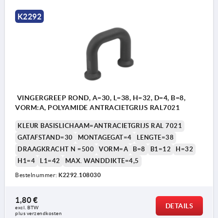
K2292
VINGERGREEP ROND, A=30, L=38, H=32, D=4, B=8,
VORM:A, POLYAMIDE ANTRACIETGRIJS RAL7021
KLEUR BASISLICHAAM=ANTRACIETGRIJS RAL 7021
GATAFSTAND=30
MONTAGEGAT=4
LENGTE=38
DRAAGKRACHT N =500
VORM=A
B=8
B1=12
H=32
H1=4
L1=42
MAX. WANDDIKTE=4,5
Bestelnummer:
K2292.108030
1,80 €
DETAILS
excl. BTW 
Vorm A: met kraag
plus verzendkosten