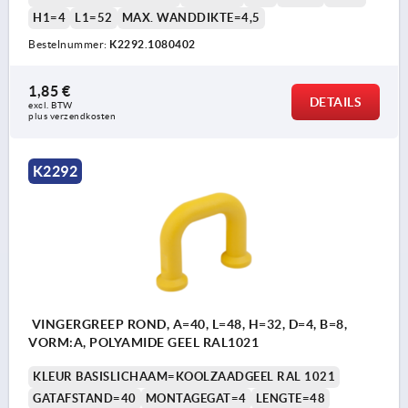
H1=4
L1=52
MAX. WANDDIKTE=4,5
Bestelnummer:
K2292.1080402
1,85 €
DETAILS
excl. BTW 
plus verzendkosten
K2292
VINGERGREEP ROND, A=40, L=48, H=32, D=4, B=8,
VORM:A, POLYAMIDE GEEL RAL1021
KLEUR BASISLICHAAM=KOOLZAADGEEL RAL 1021
GATAFSTAND=40
MONTAGEGAT=4
LENGTE=48