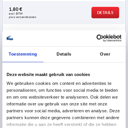
1,80 €
DETAILS
excl. BTW 
plus verzendkosten
K2292
Toestemming
Details
Over
Deze website maakt gebruik van cookies
VINGERGREEP ROND, A=30, L=38, H=32, D=4, B=8,
We gebruiken cookies om content en advertenties te
VORM:A, POLYAMIDE ROOD RAL3020
personaliseren, om functies voor social media te bieden
en om ons websiteverkeer te analyseren. Ook delen we
KLEUR BASISLICHAAM=VERKEERSROOD RAL 3020
informatie over uw gebruik van onze site met onze
GATAFSTAND=30
MONTAGEGAT=4
LENGTE=38
partners voor social media, adverteren en analyse. Deze
DRAAGKRACHT N =500
VORM=A
B=8
B1=12
H=32
partners kunnen deze gegevens combineren met andere
H1=4
L1=42
MAX. WANDDIKTE=4,5
informatie die u aan ze heeft verstrekt of die ze hebben
Bestelnummer:
K2292.10803084