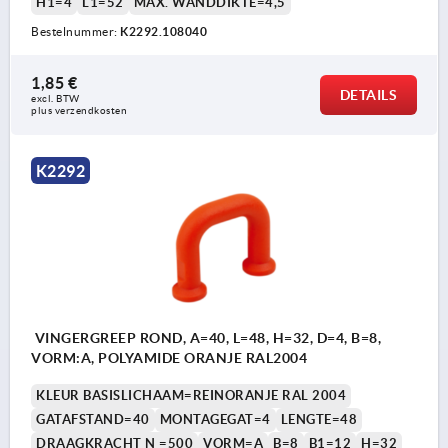
H1=4
L1=52
MAX. WANDDIKTE=4,5
Bestelnummer:
K2292.108040
1,85 €
DETAILS
excl. BTW 
plus verzendkosten
K2292
VINGERGREEP ROND, A=40, L=48, H=32, D=4, B=8,
VORM:A, POLYAMIDE ORANJE RAL2004
KLEUR BASISLICHAAM=REINORANJE RAL 2004
GATAFSTAND=40
MONTAGEGAT=4
LENGTE=48
DRAAGKRACHT N =500
VORM=A
B=8
B1=12
H=32