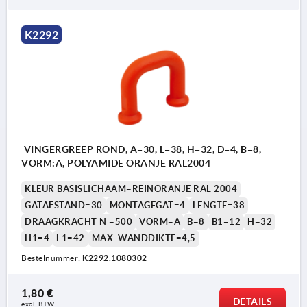
Vorm B: zonder kraag
K2292
VINGERGREEP ROND, A=30, L=38, H=32, D=4, B=8,
VORM:A, POLYAMIDE ORANJE RAL2004
KLEUR BASISLICHAAM=REINORANJE RAL 2004
GATAFSTAND=30
MONTAGEGAT=4
LENGTE=38
DRAAGKRACHT N =500
VORM=A
B=8
B1=12
H=32
H1=4
L1=42
MAX. WANDDIKTE=4,5
Bestelnummer:
K2292.1080302
1,80 €
DETAILS
excl. BTW 