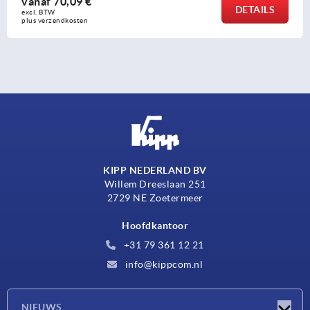
vanaf
70,09 €
DETAILS
excl. BTW 
plus verzendkosten
KIPP NEDERLAND BV
Willem Dreeslaan 251
2729 NE Zoetermeer
Hoofdkantoor
+31 79 361 12 21
info@kippcom.nl
NIEUWS