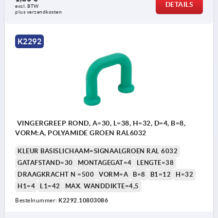
DETAILS
excl. BTW 
plus verzendkosten
K2292
VINGERGREEP ROND, A=30, L=38, H=32, D=4, B=8,
VORM:A, POLYAMIDE GROEN RAL6032
KLEUR BASISLICHAAM=SIGNAALGROEN RAL 6032
GATAFSTAND=30
MONTAGEGAT=4
LENGTE=38
DRAAGKRACHT N =500
VORM=A
B=8
B1=12
H=32
H1=4
L1=42
MAX. WANDDIKTE=4,5
Bestelnummer:
K2292.10803086