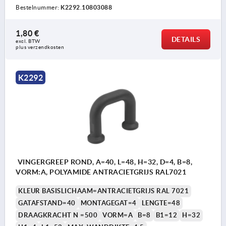
Bestelnummer:
K2292.10803088
1,80 €
DETAILS
excl. BTW 
plus verzendkosten
K2292
VINGERGREEP ROND, A=40, L=48, H=32, D=4, B=8,
VORM:A, POLYAMIDE ANTRACIETGRIJS RAL7021
KLEUR BASISLICHAAM=ANTRACIETGRIJS RAL 7021
GATAFSTAND=40
MONTAGEGAT=4
LENGTE=48
DRAAGKRACHT N =500
VORM=A
B=8
B1=12
H=32