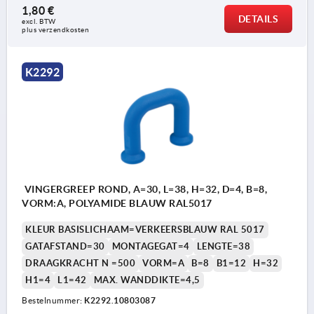
1,80 €
DETAILS
excl. BTW 
plus verzendkosten
K2292
VINGERGREEP ROND, A=30, L=38, H=32, D=4, B=8,
VORM:A, POLYAMIDE BLAUW RAL5017
KLEUR BASISLICHAAM=VERKEERSBLAUW RAL 5017
GATAFSTAND=30
MONTAGEGAT=4
LENGTE=38
DRAAGKRACHT N =500
VORM=A
B=8
B1=12
H=32
H1=4
L1=42
MAX. WANDDIKTE=4,5
Bestelnummer:
K2292.10803087