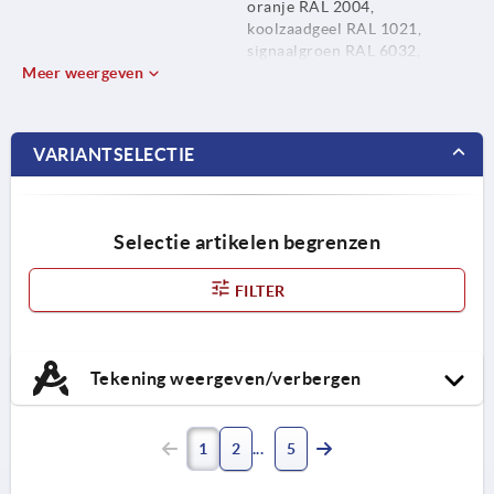
oranje RAL 2004,
koolzaadgeel RAL 1021,
signaalgroen RAL 6032,
Meer weergeven
verkeersblauw RAL 5017,
verkeersrood RAL 3020 en
lichtgrijs RAL 7035.
VARIANTSELECTIE
Selectie artikelen begrenzen
FILTER
Tekening weergeven/verbergen
1
2
5