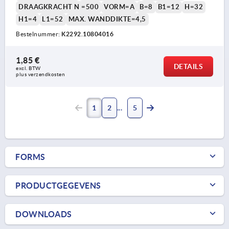
DRAAGKRACHT N =500
VORM=A
B=8
B1=12
H=32
H1=4
L1=52
MAX. WANDDIKTE=4,5
Bestelnummer:
K2292.10804016
1,85 €
DETAILS
excl. BTW 
plus verzendkosten
1
2
5
FORMS
PRODUCTGEGEVENS
DOWNLOADS