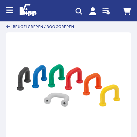
text.skipToContent
text.skipToNavigation
BEUGELGREPEN / BOOGGREPEN