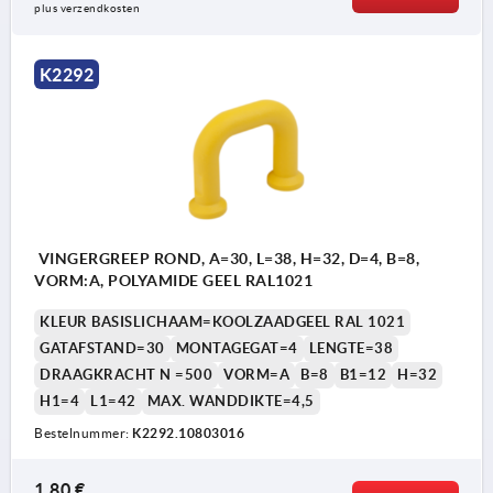
plus verzendkosten
K2292
VINGERGREEP ROND, A=30, L=38, H=32, D=4, B=8,
VORM:A, POLYAMIDE GEEL RAL1021
KLEUR BASISLICHAAM=KOOLZAADGEEL RAL 1021
GATAFSTAND=30
MONTAGEGAT=4
LENGTE=38
DRAAGKRACHT N =500
VORM=A
B=8
B1=12
H=32
H1=4
L1=42
MAX. WANDDIKTE=4,5
Bestelnummer:
K2292.10803016
1,80 €