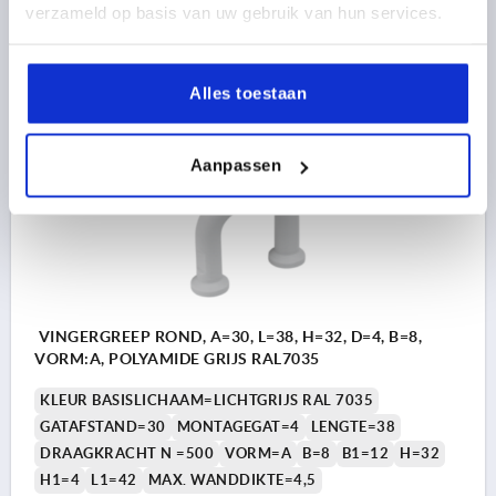
verzameld op basis van uw gebruik van hun services.
1,80 €
DETAILS
excl. BTW 
plus verzendkosten
Alles toestaan
K2292
Aanpassen
VINGERGREEP ROND, A=30, L=38, H=32, D=4, B=8,
VORM:A, POLYAMIDE GRIJS RAL7035
KLEUR BASISLICHAAM=LICHTGRIJS RAL 7035
GATAFSTAND=30
MONTAGEGAT=4
LENGTE=38
DRAAGKRACHT N =500
VORM=A
B=8
B1=12
H=32
H1=4
L1=42
MAX. WANDDIKTE=4,5