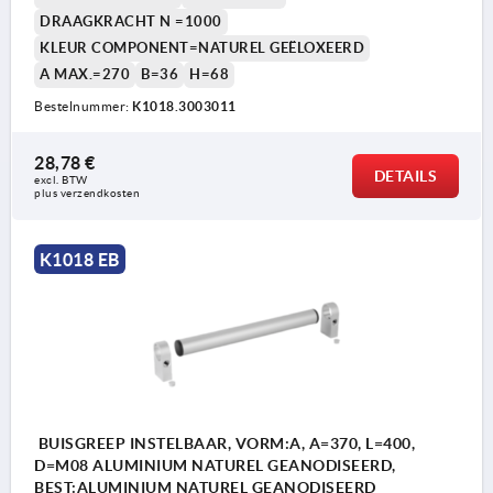
DRAAGKRACHT N =1000
KLEUR COMPONENT=NATUREL GEËLOXEERD
A MAX.=270
B=36
H=68
Bestelnummer:
K1018.3003011
28,78 €
DETAILS
excl. BTW 
plus verzendkosten
K1018 EB
BUISGREEP INSTELBAAR, VORM:A, A=370, L=400,
D=M08 ALUMINIUM NATUREL GEANODISEERD,
BEST:ALUMINIUM NATUREL GEANODISEERD