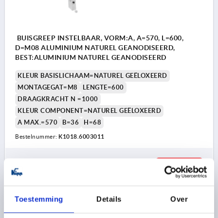
BUISGREEP INSTELBAAR, VORM:A, A=570, L=600,
D=M08 ALUMINIUM NATUREL GEANODISEERD,
BEST:ALUMINIUM NATUREL GEANODISEERD
KLEUR BASISLICHAAM=NATUREL GEËLOXEERD
MONTAGEGAT=M8
LENGTE=600
DRAAGKRACHT N =1000
KLEUR COMPONENT=NATUREL GEËLOXEERD
A MAX.=570
B=36
H=68
Bestelnummer:
K1018.6003011
35,94 €
DETAILS
excl. BTW 
plus verzendkosten
Toestemming
Details
Over
K1018 EB