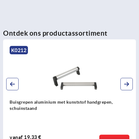
Ontdek ons productassortiment
K0236
um met kunststof handgrepen,
Buisgrepen alumin
profiel 12 mm, mo
vanaf
13,96 €