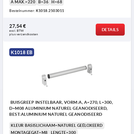
A MAX.=220
B=36
H=68
Bestelnummer:
K1018.2503011
27,54 €
DETAILS
excl. BTW 
plus verzendkosten
K1018 EB
BUISGREEP INSTELBAAR, VORM:A, A=270, L=300,
D=M08 ALUMINIUM NATUREL GEANODISEERD,
BEST:ALUMINIUM NATUREL GEANODISEERD
KLEUR BASISLICHAAM=NATUREL GEËLOXEERD
MONTAGEGAT=M8
LENGTE=300