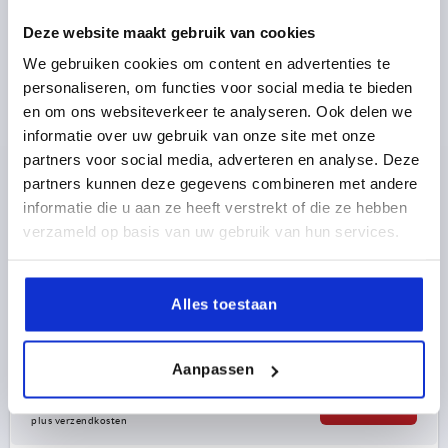
Deze website maakt gebruik van cookies
We gebruiken cookies om content en advertenties te
personaliseren, om functies voor social media te bieden
en om ons websiteverkeer te analyseren. Ook delen we
informatie over uw gebruik van onze site met onze
BUISGREEP INSTELBAAR, VORM:B, A=220, L=250,
partners voor social media, adverteren en analyse. Deze
D=M08 ALUMINIUM NATUREL GEANODISEERD,
BEST:ALUMINIUM ZWART GEANODISEERD
partners kunnen deze gegevens combineren met andere
informatie die u aan ze heeft verstrekt of die ze hebben
KLEUR BASISLICHAAM=NATUREL GEËLOXEERD
verzameld op basis van uw gebruik van hun services.
MONTAGEGAT=M8
LENGTE=250
DRAAGKRACHT N =1000
KLEUR COMPONENT=ZWART GEËLOXEERD
A MAX.=220
Alles toestaan
B=36
H=68
Bestelnummer:
K1018.2503012
Aanpassen
27,54 €
DETAILS
excl. BTW 
plus verzendkosten