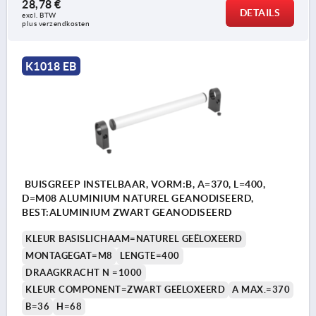
28,78 €
DETAILS
excl. BTW 
plus verzendkosten
K1018 EB
BUISGREEP INSTELBAAR, VORM:B, A=370, L=400,
D=M08 ALUMINIUM NATUREL GEANODISEERD,
BEST:ALUMINIUM ZWART GEANODISEERD
KLEUR BASISLICHAAM=NATUREL GEËLOXEERD
MONTAGEGAT=M8
LENGTE=400
DRAAGKRACHT N =1000
KLEUR COMPONENT=ZWART GEËLOXEERD
A MAX.=370
B=36
H=68