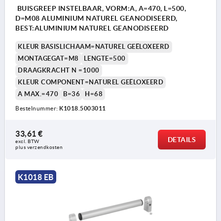
BUISGREEP INSTELBAAR, VORM:A, A=470, L=500,
D=M08 ALUMINIUM NATUREL GEANODISEERD,
BEST:ALUMINIUM NATUREL GEANODISEERD
KLEUR BASISLICHAAM=NATUREL GEËLOXEERD
MONTAGEGAT=M8
LENGTE=500
DRAAGKRACHT N =1000
KLEUR COMPONENT=NATUREL GEËLOXEERD
A MAX.=470
B=36
H=68
Bestelnummer:
K1018.5003011
33,61 €
DETAILS
excl. BTW 
plus verzendkosten
K1018 EB