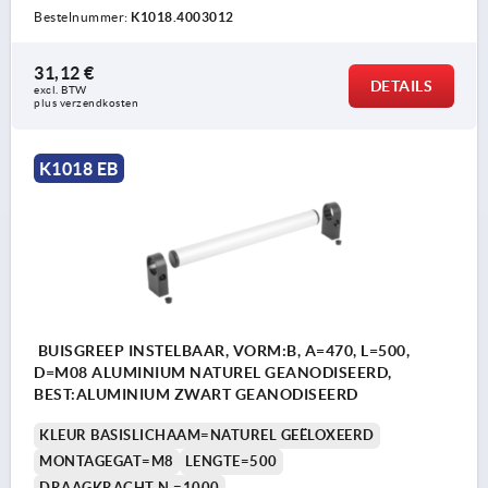
Bestelnummer:
K1018.4003012
31,12 €
DETAILS
excl. BTW 
plus verzendkosten
K1018 EB
BUISGREEP INSTELBAAR, VORM:B, A=470, L=500,
D=M08 ALUMINIUM NATUREL GEANODISEERD,
BEST:ALUMINIUM ZWART GEANODISEERD
KLEUR BASISLICHAAM=NATUREL GEËLOXEERD
MONTAGEGAT=M8
LENGTE=500
DRAAGKRACHT N =1000