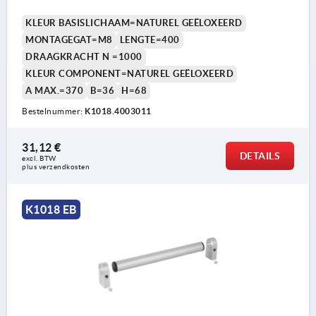
KLEUR BASISLICHAAM=NATUREL GEËLOXEERD
MONTAGEGAT=M8
LENGTE=400
DRAAGKRACHT N =1000
KLEUR COMPONENT=NATUREL GEËLOXEERD
A MAX.=370
B=36
H=68
Bestelnummer:
K1018.4003011
31,12 €
DETAILS
excl. BTW 
plus verzendkosten
K1018 EB