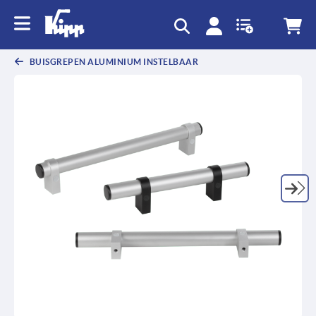
text.skipToContent
text.skipToNavigation
BUISGREPEN ALUMINIUM INSTELBAAR