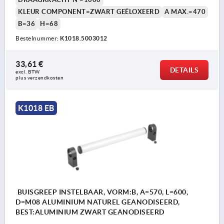
KLEUR COMPONENT=ZWART GEËLOXEERD
A MAX.=470
B=36
H=68
Bestelnummer:
K1018.5003012
33,61 €
DETAILS
excl. BTW 
plus verzendkosten
K1018 EB
BUISGREEP INSTELBAAR, VORM:B, A=570, L=600,
D=M08 ALUMINIUM NATUREL GEANODISEERD,
BEST:ALUMINIUM ZWART GEANODISEERD