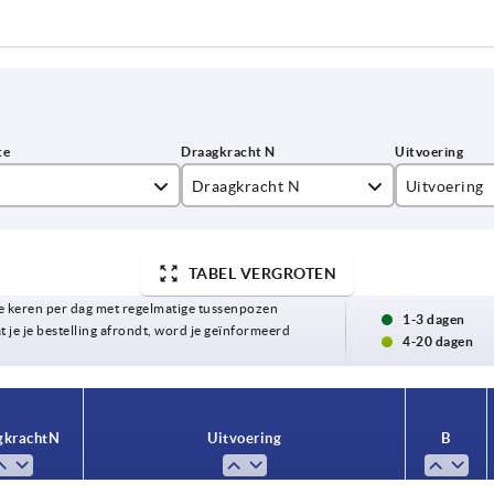
Draagkracht N
Uitvoering
6
1000
greep natur
TABEL VERGROTEN
0
greep titan
 keren per dag met regelmatige tussenpozen
6
greep zwart
1-3 dagen
t je je bestelling afrondt, word je geïnformeerd
4-20 dagen
0
6
kracht N
Uitvoering
B
0