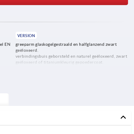
VERSION
el EN
greeparm glaskogelgestraald en halfglanzend zwart
geëloxeerd.
verbindingsbuis geborsteld en naturel geëloxeerd, zwart
geëloxeerd of titaniumkleurig gepoedercoat.