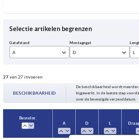
Selectie artikelen begrenzen
A
D
L
200
M8
21
27
van 27 invoeren
300
23
De beschikbaarheid wordt meerdere
400
31
BESCHIKBAARHEID
bijgewerkt. In de laatste stap voorda
over de bevestigde verzenddatum.
500
33
41
Bestelnr.
A
D
L
Draag
43