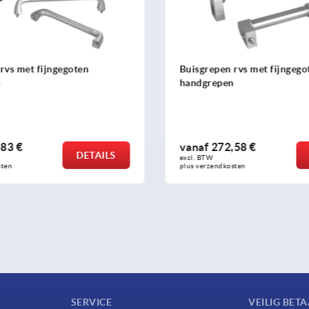
rvs met fijngegoten
Buisgrepen rvs met fijngego
n
handgrepen
83 €
vanaf
272,58 €
DETAILS
excl. BTW 
sten
plus verzendkosten
SERVICE
VEILIG BET