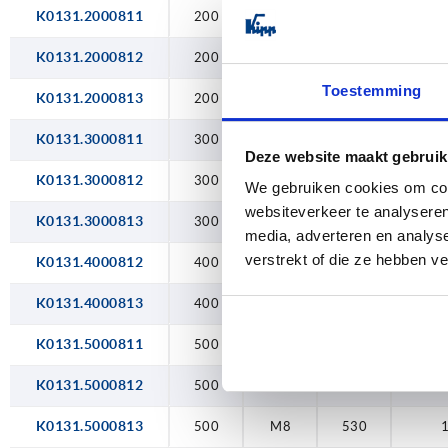
51
K0131.2000811
200
M8
230
53
K0131.2000812
200
M8
230
Toestemming
K0131.2000813
200
M8
230
K0131.3000811
300
M8
330
Deze website maakt gebruik
K0131.3000812
300
M8
330
We gebruiken cookies om cont
websiteverkeer te analyseren
K0131.3000813
300
M8
330
media, adverteren en analys
verstrekt of die ze hebben v
K0131.4000812
400
M8
430
K0131.4000813
400
M8
430
K0131.5000811
500
M8
530
K0131.5000812
500
M8
530
K0131.5000813
500
M8
530