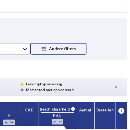
el geëloxeerd
iumkleurig gepoedercoat
 geëloxeerd
Levertijd op aanvraag
Momenteel niet op voorraad
Beschikbaarheid
CAD
Aantal
Bestellen
H
Prijs