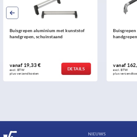
Buisgrepen aluminium met kunststof
Buisgrepen 
handgrepen, schuinstaand
handgrepe
vanaf
19,33 €
vanaf
162,
DETAILS
excl. BTW 
excl. BTW 
plus verzendkosten
plus verzendko
NIEUWS