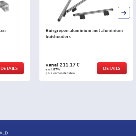
ten
Buisgrepen aluminium met aluminium
buishouders
vanaf
211,17 €
DETAILS
DETAILS
excl. BTW 
plus verzendkosten
AALD