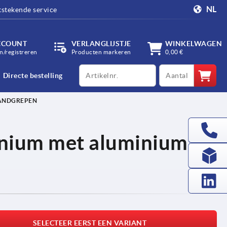
NL
tstekende service
CCOUNT
VERLANGLIJSTJE
WINKELWAGEN
/registreren
Producten markeren
0,00 €
productCode
qty
Directe bestelling
HANDGREPEN
inium met aluminium
SELECTEER EERST EEN VARIANT