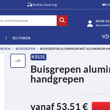
Snelle levering
Ui
MIJN A
Aanmelden
SECTOREN
GREPEN
BUISGREPEN
BUISGREPEN ALUMINIUM MET ALUMINIUM 
K0131
Buisgrepen alum
handgrepen
vanaf
53,51 €