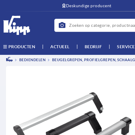
text.skipToContent
text.skipToNavigation
Deskundige producent
ACTUEEL
BEDRIJF
SERVICE
PRODUCTEN
BEDIENDELEN
BEUGELGREPEN, PROFIELGREPEN, SCHAAL