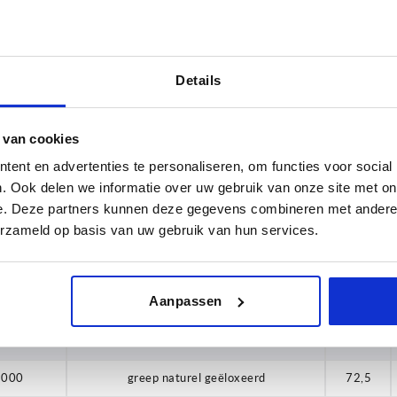
6
1000
greep zwart geëloxeerd
72,5
0
1000
greep titaniumkleurig gepoedercoat
72,5
Details
1000
greep naturel geëloxeerd
72,5
1000
greep zwart geëloxeerd
72,5
 van cookies
1000
greep titaniumkleurig gepoedercoat
72,5
ent en advertenties te personaliseren, om functies voor social
. Ook delen we informatie over uw gebruik van onze site met on
1000
greep naturel geëloxeerd
72,5
e. Deze partners kunnen deze gegevens combineren met andere i
erzameld op basis van uw gebruik van hun services.
1000
greep titaniumkleurig gepoedercoat
72,5
1000
greep naturel geëloxeerd
72,5
Aanpassen
1000
greep zwart geëloxeerd
72,5
1000
greep titaniumkleurig gepoedercoat
72,5
1000
greep naturel geëloxeerd
72,5