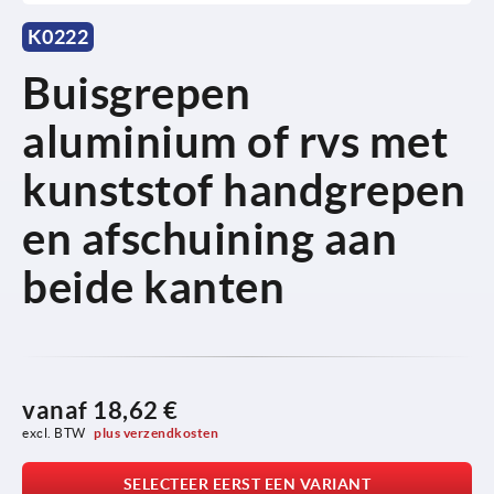
K0222
Buisgrepen
aluminium of rvs met
kunststof handgrepen
en afschuining aan
beide kanten
vanaf
18,62 €
excl. BTW 
plus verzendkosten
SELECTEER EERST EEN VARIANT