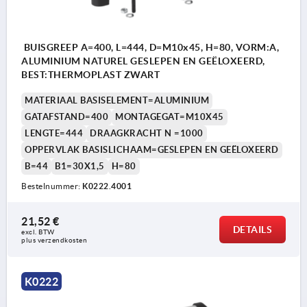
BUISGREEP A=400, L=444, D=M10x45, H=80, VORM:A,
ALUMINIUM NATUREL GESLEPEN EN GEËLOXEERD,
BEST:THERMOPLAST ZWART
MATERIAAL BASISELEMENT=ALUMINIUM
GATAFSTAND=400
MONTAGEGAT=M10X45
LENGTE=444
DRAAGKRACHT N =1000
OPPERVLAK BASISLICHAAM=GESLEPEN EN GEËLOXEERD
B=44
B1=30X1,5
H=80
Bestelnummer:
K0222.4001
21,52 €
DETAILS
excl. BTW 
plus verzendkosten
K0222