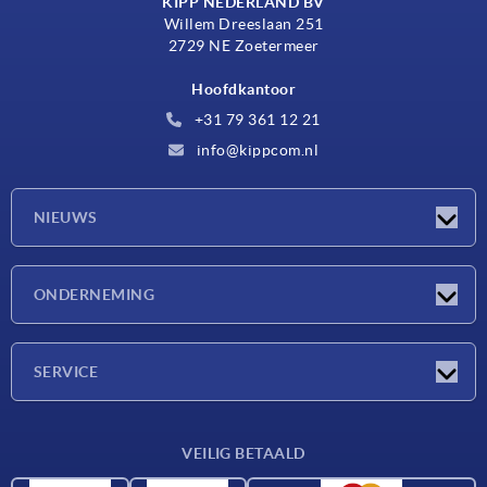
KIPP NEDERLAND BV
Willem Dreeslaan 251
2729 NE Zoetermeer
Hoofdkantoor
+31 79 361 12 21
info@kippcom.nl
NIEUWS
Nieuwtjes
ONDERNEMING
Beurzen
Onderneming
SERVICE
Leveringsvoorwaarden
VEILIG BETAALD
Materiaaloverzicht