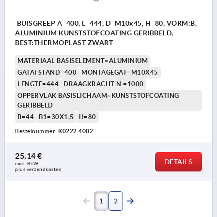
BUISGREEP A=400, L=444, D=M10x45, H=80, VORM:B,
ALUMINIUM KUNSTSTOFCOATING GERIBBELD,
BEST:THERMOPLAST ZWART
MATERIAAL BASISELEMENT=ALUMINIUM
GATAFSTAND=400
MONTAGEGAT=M10X45
LENGTE=444
DRAAGKRACHT N =1000
OPPERVLAK BASISLICHAAM=KUNSTSTOFCOATING
GERIBBELD
B=44
B1=30X1,5
H=80
Bestelnummer:
K0222.4002
25,14 €
DETAILS
excl. BTW 
plus verzendkosten
1
2