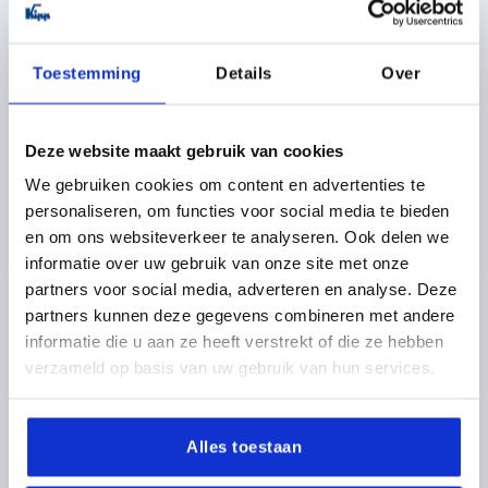
K0222
Toestemming
Details
Over
Deze website maakt gebruik van cookies
We gebruiken cookies om content en advertenties te
BUISGREEP A=600, L=644, D=M10x45, H=80, VORM:A,
personaliseren, om functies voor social media te bieden
ALUMINIUM NATUREL GESLEPEN EN GEËLOXEERD,
en om ons websiteverkeer te analyseren. Ook delen we
BEST:THERMOPLAST ZWART
informatie over uw gebruik van onze site met onze
partners voor social media, adverteren en analyse. Deze
MATERIAAL BASISELEMENT=ALUMINIUM
partners kunnen deze gegevens combineren met andere
GATAFSTAND=600
MONTAGEGAT=M10X45
informatie die u aan ze heeft verstrekt of die ze hebben
LENGTE=644
DRAAGKRACHT N =1000
verzameld op basis van uw gebruik van hun services.
OPPERVLAK BASISLICHAAM=GESLEPEN EN GEËLOXEERD
B=44
B1=30X1,5
H=80
Bestelnummer:
K0222.6001
Alles toestaan
25,50 €