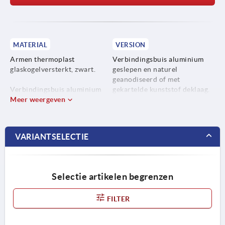
MATERIAL
VERSION
Armen thermoplast
Verbindingsbuis aluminium
glaskogelversterkt, zwart.
geslepen en naturel
geanodiseerd of met
Verbindingsbuis aluminium
gekartelde kunststof deklaag.
EN AW-6060 of rvs 1.4301.
Meer weergeven
Verbindingsbuis roestvast
staal, fijngeslepen.
VARIANTSELECTIE
Selectie artikelen begrenzen
FILTER