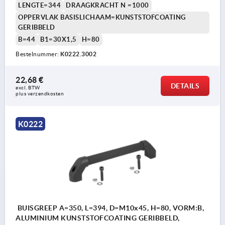
LENGTE=344
DRAAGKRACHT N =1000
OPPERVLAK BASISLICHAAM=KUNSTSTOFCOATING
GERIBBELD
B=44
B1=30X1,5
H=80
Bestelnummer:
K0222.3002
22,68 €
DETAILS
excl. BTW 
plus verzendkosten
K0222
BUISGREEP A=350, L=394, D=M10x45, H=80, VORM:B,
ALUMINIUM KUNSTSTOFCOATING GERIBBELD,