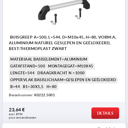
BUISGREEP A=500, L=544, D=M10x45, H=80, VORM:A,
ALUMINIUM NATUREL GESLEPEN EN GEËLOXEERD,
BEST:THERMOPLAST ZWART
MATERIAAL BASISELEMENT=ALUMINIUM
GATAFSTAND=500
MONTAGEGAT=M10X45
LENGTE=544
DRAAGKRACHT N =1000
OPPERVLAK BASISLICHAAM=GESLEPEN EN GEËLOXEERD
B=44
B1=30X1,5
H=80
Bestelnummer:
K0222.5001
23,64 €
DETAILS
excl. BTW 
plus verzendkosten