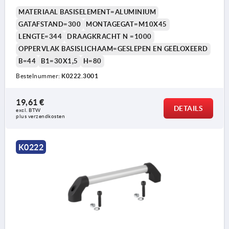
MATERIAAL BASISELEMENT=ALUMINIUM
GATAFSTAND=300
MONTAGEGAT=M10X45
LENGTE=344
DRAAGKRACHT N =1000
OPPERVLAK BASISLICHAAM=GESLEPEN EN GEËLOXEERD
B=44
B1=30X1,5
H=80
Bestelnummer:
K0222.3001
19,61 €
DETAILS
excl. BTW 
plus verzendkosten
K0222