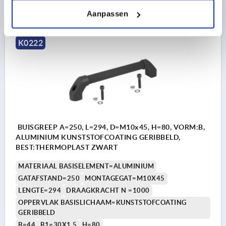
DETAILS
excl. BTW 
Aanpassen
plus verzendkosten
K0222
BUISGREEP A=250, L=294, D=M10x45, H=80, VORM:B,
ALUMINIUM KUNSTSTOFCOATING GERIBBELD,
BEST:THERMOPLAST ZWART
MATERIAAL BASISELEMENT=ALUMINIUM
GATAFSTAND=250
MONTAGEGAT=M10X45
LENGTE=294
DRAAGKRACHT N =1000
OPPERVLAK BASISLICHAAM=KUNSTSTOFCOATING
GERIBBELD
B=44
B1=30X1,5
H=80