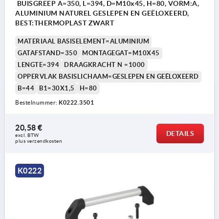
BUISGREEP A=350, L=394, D=M10x45, H=80, VORM:A,
ALUMINIUM NATUREL GESLEPEN EN GEËLOXEERD,
BEST:THERMOPLAST ZWART
MATERIAAL BASISELEMENT=ALUMINIUM
GATAFSTAND=350
MONTAGEGAT=M10X45
LENGTE=394
DRAAGKRACHT N =1000
OPPERVLAK BASISLICHAAM=GESLEPEN EN GEËLOXEERD
B=44
B1=30X1,5
H=80
Bestelnummer:
K0222.3501
20,58 €
DETAILS
excl. BTW 
plus verzendkosten
K0222