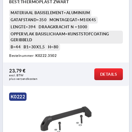
BEST:THERMOPLAST ZWART
MATERIAAL BASISELEMENT=ALUMINIUM
GATAFSTAND=350
MONTAGEGAT=M10X45
LENGTE=394
DRAAGKRACHT N =1000
OPPERVLAK BASISLICHAAM=KUNSTSTOFCOATING
GERIBBELD
B=44
B1=30X1,5
H=80
Bestelnummer:
K0222.3502
23,79 €
DETAILS
excl. BTW 
plus verzendkosten
K0222