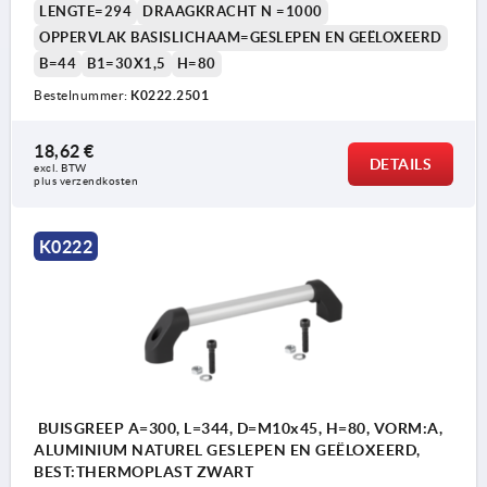
LENGTE=294
DRAAGKRACHT N =1000
OPPERVLAK BASISLICHAAM=GESLEPEN EN GEËLOXEERD
B=44
B1=30X1,5
H=80
Bestelnummer:
K0222.2501
18,62 €
DETAILS
excl. BTW 
plus verzendkosten
K0222
BUISGREEP A=300, L=344, D=M10x45, H=80, VORM:A,
ALUMINIUM NATUREL GESLEPEN EN GEËLOXEERD,
BEST:THERMOPLAST ZWART