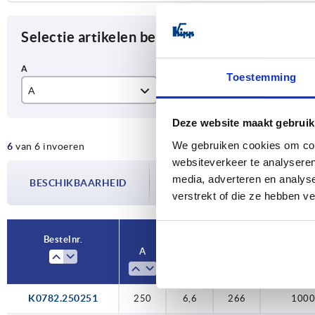
Selectie artikelen begrenzen
Toestemming
A
D
L
250
6,6
26
Deze website maakt gebruik
We gebruiken cookies om cont
6
van 6 invoeren
300
31
websiteverkeer te analyseren
De beschikbaarheid wordt meerdere
350
36
media, adverteren en analys
BESCHIKBAARHEID
bijgewerkt. In de laatste stap voorda
verstrekt of die ze hebben v
over de bevestigde verzenddatum.
400
37
450
42
Bestelnr.
A
D
L
Draagkra
47
K0782.250251
250
6,6
266
1000