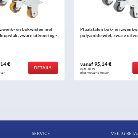
len bok- en zwenkwielen met
Gelast stalen bok- en zw
e wiel, zware uitvoering - inch
extra bruin loopvlak, zwa
inch
5,14 €
vanaf
225,54 €
DETAILS
excl. BTW 
dkosten
plus verzendkosten
SERVICE
VEILIG BET