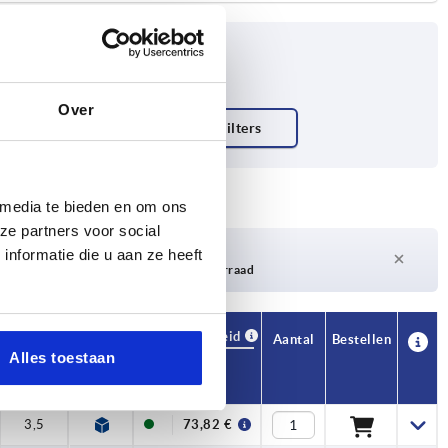
Over
 media te bieden en om ons
ze partners voor social
Levertijd op aanvraag
nformatie die u aan ze heeft
Momenteel niet op voorraad
Beschikbaarheid
CAD
Aantal
Bestellen
Alles toestaan
T
Prijs
3,5
73,82 €