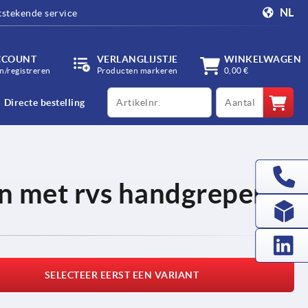
NL
tstekende service
CCOUNT
VERLANGLIJSTJE
WINKELWAGEN
/registreren
Producten markeren
0,00 €
productCode
qty
Directe bestelling
n met rvs handgrepen
SELECTEER EERST EEN VARIANT