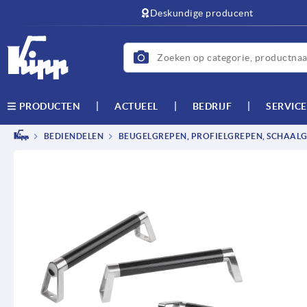
text.skipToContent
text.skipToNavigation
Deskundige producent
ACTUEEL
BEDRIJF
SERVICE
PRODUCTEN
BEDIENDELEN
BEUGELGREPEN, PROFIELGREPEN, SCHAAL