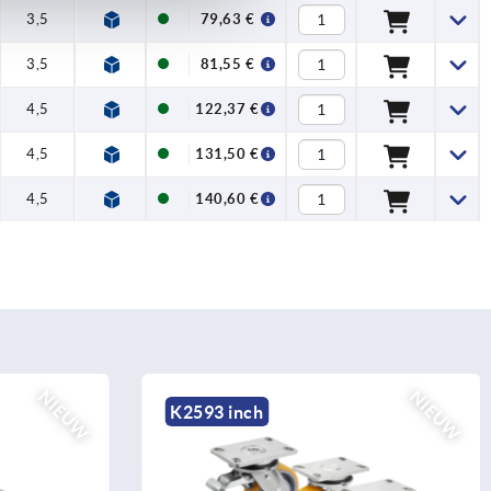
3,5
79,63 €
3,5
81,55 €
4,5
122,37 €
4,5
131,50 €
4,5
140,60 €
NIEUW
NIEUW
K2586 inch