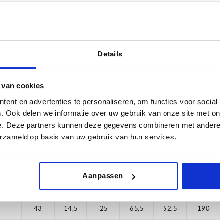
Details
Draagkracht N
B
6
1000
43
 van cookies
ent en advertenties te personaliseren, om functies voor social
TABEL VERGROTEN
6
57,7
. Ook delen we informatie over uw gebruik van onze site met on
 keren per dag met regelmatige tussenpozen
6
1-3 dagen
e. Deze partners kunnen deze gegevens combineren met andere i
t je je bestelling afrondt, word je geïnformeerd
4-20 dagen
erzameld op basis van uw gebruik van hun services.
1
1
Aanpassen
cht N
B
B1
D1
H
H1
L1
1
43
14,5
25
65,5
52,5
190