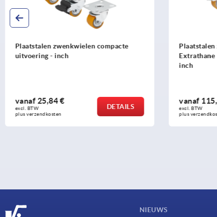
Plaatstalen zwenk- en bokwielen met
Plaatsta
Extrathane loopvlak, zware uitvoering -
polyamid
inch
vanaf
115,14 €
vanaf
9
DETAILS
excl. BTW 
excl. BTW 
plus verzendkosten
plus verzen
NIEUWS