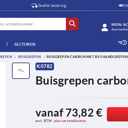
Snelle levering
Ui
MIJN A
Aanmelden
SECTOREN
GREPEN
BUISGREPEN
BUISGREPEN CARBON MET RVS HANDGREPEN
K0782
Buisgrepen carbo
vanaf
73,82 €
excl. BTW 
plus verzendkosten