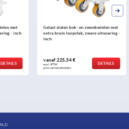
enkwielen met
Plaatstalen zwenk- en bokwielen met
re uitvoering -
polyamide wiel, standaard uitvoering -
inch
vanaf
28,26 €
DETAILS
DETAILS
excl. BTW 
plus verzendkosten
AALD