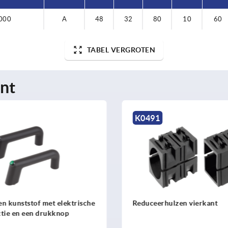
000
A
48
32
80
10
60
TABEL VERGROTEN
nt
K0492
lzen vierkant
Reduceerhulzen rond