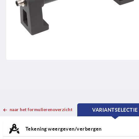
naar het formulierenoverzicht
VARIANTSELECTIE
CURRENT
CURRENT
TAB:
TAB:
Tekening weergeven/verbergen