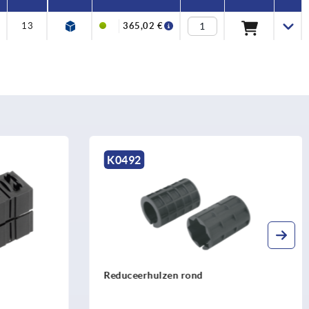
13
365,02 €
K0326 inch
Verende drukstukken met
binnenzeskant en kogel, rvs, met
schroefborging - inch