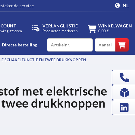
NL
tstekende service
CCOUNT
VERLANGLIJSTJE
WINKELWAGEN
/registreren
Producten markeren
0,00 €
productCode
qty
Directe bestelling
CHE SCHAKELFUNCTIE EN TWEE DRUKKNOPPEN
tof met elektrische
n twee drukknoppen