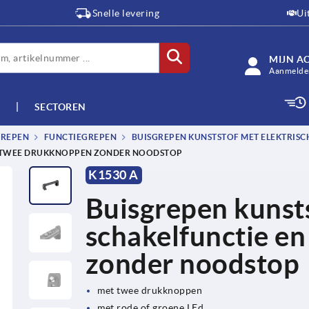
Snelle levering
Ui
MIJN A
Aanmelden
SECTOREN
GREPEN
FUNCTIEGREPEN
BUISGREPEN KUNSTSTOF MET ELEKTRIS
EN TWEE DRUKKNOPPEN ZONDER NOODSTOP
K1530 A
Buisgrepen kunsts
schakelfunctie e
zonder noodstop
met twee drukknoppen
met rode of groene LEd