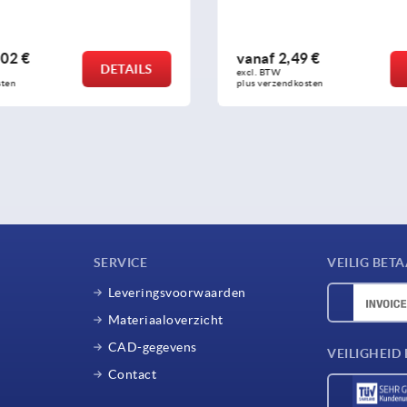
 €
vanaf
0,93 €
DETAILS
excl. BTW 
sten
plus verzendkosten
SERVICE
VEILIG BET
Leveringsvoorwaarden
Materiaaloverzicht
CAD-gegevens
VEILIGHEI
Contact