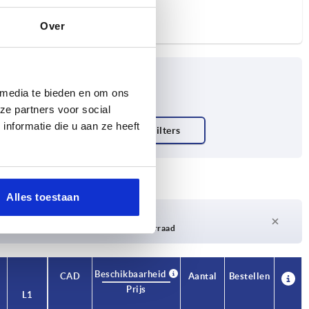
Over
 media te bieden en om ons
ze partners voor social
nformatie die u aan ze heeft
Alles toestaan
Levertijd op aanvraag
Momenteel niet op voorraad
Beschikbaarheid
CAD
Aantal
Bestellen
Prijs
L1