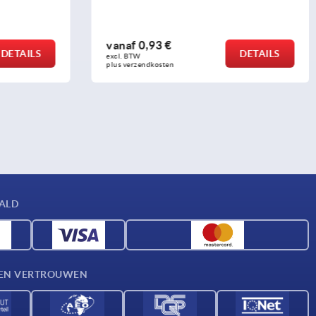
vanaf
5,69 €
DETAILS
DETAILS
excl. BTW 
plus verzendkosten
AALD
D EN VERTROUWEN