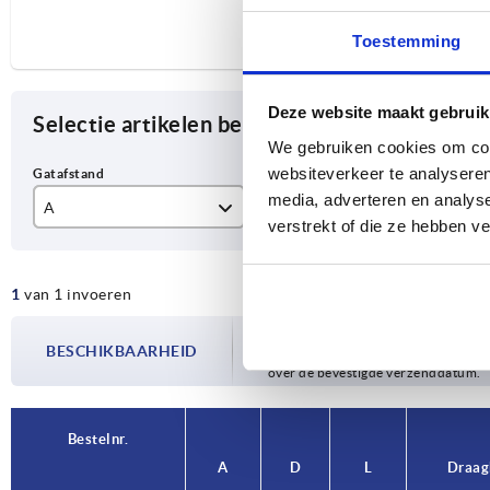
Toestemming
Deze website maakt gebruik
Selectie artikelen begrenzen
We gebruiken cookies om cont
websiteverkeer te analyseren
media, adverteren en analys
A
D
L
verstrekt of die ze hebben v
180
8,5
23
1
van 1 invoeren
De beschikbaarheid wordt meerdere
BESCHIKBAARHEID
bijgewerkt. In de laatste stap voorda
over de bevestigde verzenddatum.
Bestelnr.
A
D
L
Draag