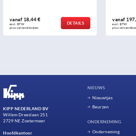
vanaf
197,02 €
vanaf
2,49
DETAILS
excl. BTW 
excl. BTW 
plus verzendkosten
plus verzendko
NIEUWS
Nieuwtjes
Beurzen
KIPP NEDERLAND BV
Willem Dreeslaan 251
2729 NE Zoetermeer
ONDERNEMING
Onderneming
Hoofdkantoor