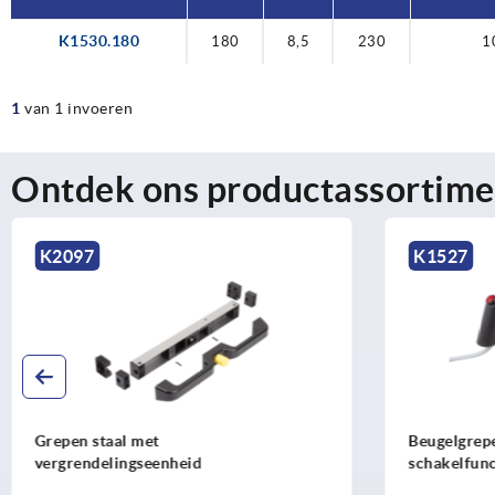
K1530.180
180
8,5
230
1
1
van 1 invoeren
Ontdek ons productassortime
K1527
K0491
Beugelgrepen kunststof met elektrische
Reduceerhu
schakelfunctie en een drukknop