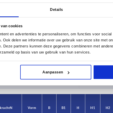
Details
 van cookies
ent en advertenties te personaliseren, om functies voor social
. Ook delen we informatie over uw gebruik van onze site met on
e. Deze partners kunnen deze gegevens combineren met andere i
Draagkracht N
Vorm
erzameld op basis van uw gebruik van hun services.
0
1000
A
TABEL VERGROTEN
Aanpassen
 keren per dag met regelmatige tussenpozen
1-3 dagen
t je je bestelling afrondt, word je geïnformeerd
4-20 dagen
kracht N
Vorm
B
B1
H
H1
H2