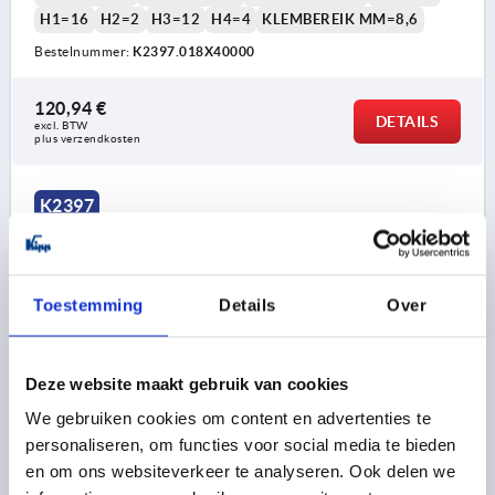
H1=16
H2=2
H3=12
H4=4
KLEMBEREIK MM=8,6
Bestelnummer:
K2397.018X40000
120,94 €
DETAILS
excl. BTW 
plus verzendkosten
K2397
Toestemming
Details
Over
Deze website maakt gebruik van cookies
VIERLIPPENPROFIEL, L=2000, H=20, EPDM ZWART
We gebruiken cookies om content en advertenties te
HOOGTE=20
BREEDTE=8,6
LENGTE=2000
B1=10,7
personaliseren, om functies voor social media te bieden
H1=18
H2=2
H3=14
H4=4
KLEMBEREIK MM=8,6
en om ons websiteverkeer te analyseren. Ook delen we
Bestelnummer:
K2397.020X2000