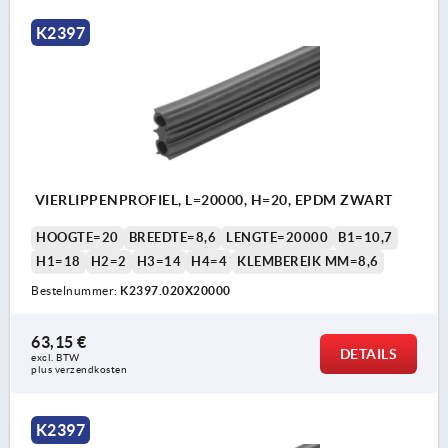
K2397
VIERLIPPENPROFIEL, L=20000, H=20, EPDM ZWART
HOOGTE=20
BREEDTE=8,6
LENGTE=20000
B1=10,7
H1=18
H2=2
H3=14
H4=4
KLEMBEREIK MM=8,6
Bestelnummer:
K2397.020X20000
63,15 €
DETAILS
excl. BTW 
plus verzendkosten
K2397