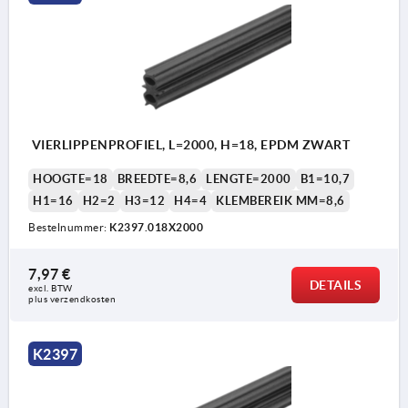
VIERLIPPENPROFIEL, L=2000, H=18, EPDM ZWART
HOOGTE=18
BREEDTE=8,6
LENGTE=2000
B1=10,7
H1=16
H2=2
H3=12
H4=4
KLEMBEREIK MM=8,6
Bestelnummer:
K2397.018X2000
7,97 €
DETAILS
excl. BTW 
plus verzendkosten
1) Klemgedeelte
1) K
K2397
2) Niet-gecomprimeerde toestand
2) N
3) Gecomprimeerde toestand
3) G