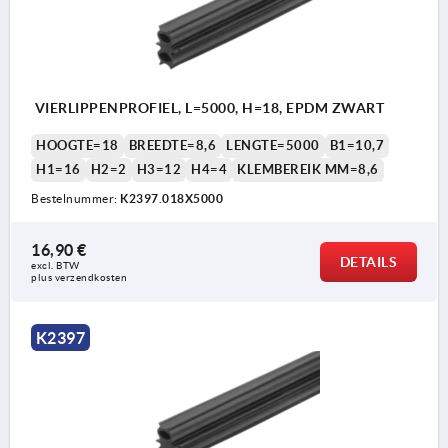
VIERLIPPENPROFIEL, L=5000, H=18, EPDM ZWART
HOOGTE=18
BREEDTE=8,6
LENGTE=5000
B1=10,7
H1=16
H2=2
H3=12
H4=4
KLEMBEREIK MM=8,6
Bestelnummer:
K2397.018X5000
16,90 €
DETAILS
excl. BTW 
plus verzendkosten
K2397