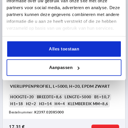
informatie over uw gebruik van onze site met onze
partners voor social media, adverteren en analyse. Deze
8,14 €
partners kunnen deze gegevens combineren met andere
DETAILS
excl. BTW 
informatie die u aan ze heeft verstrekt of die ze hebben
plus verzendkosten
verzameld op basis van uw gebruik van hun services.
K2397
Alles toestaan
Aanpassen
VIERLIPPENPROFIEL, L=5000, H=20, EPDM ZWART
HOOGTE=20
BREEDTE=8,6
LENGTE=5000
B1=10,7
H1=18
H2=2
H3=14
H4=4
KLEMBEREIK MM=8,6
Bestelnummer:
K2397.020X5000
17,31 €