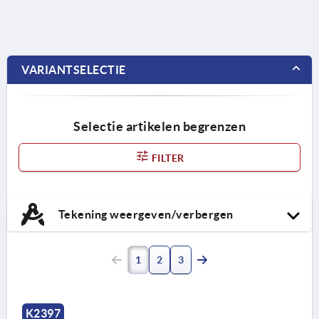
VARIANTSELECTIE
Selectie artikelen begrenzen
FILTER
Tekening weergeven/verbergen
1
2
3
K2397