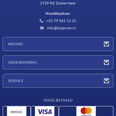
2729 NE Zoetermeer
Hoofdkantoor
+31 79 361 12 21
info@kippcom.nl
NIEUWS
Nieuwtjes
ONDERNEMING
Beurzen
Onderneming
SERVICE
Leveringsvoorwaarden
VEILIG BETAALD
Materiaaloverzicht
CAD-gegevens