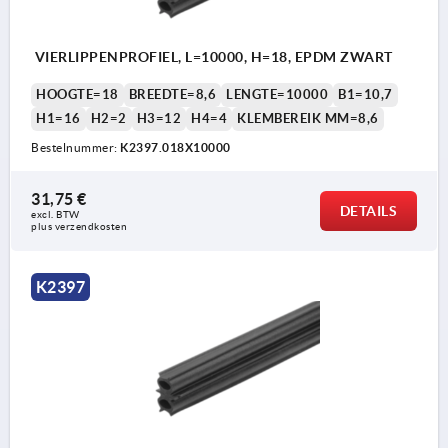
VIERLIPPENPROFIEL, L=10000, H=18, EPDM ZWART
HOOGTE=18
BREEDTE=8,6
LENGTE=10000
B1=10,7
H1=16
H2=2
H3=12
H4=4
KLEMBEREIK MM=8,6
Bestelnummer:
K2397.018X10000
31,75 €
DETAILS
excl. BTW 
plus verzendkosten
K2397