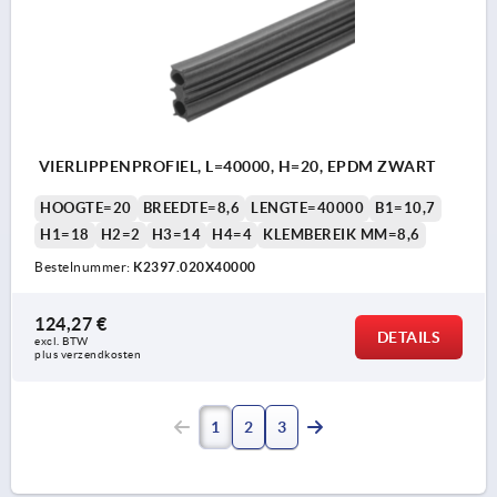
VIERLIPPENPROFIEL, L=40000, H=20, EPDM ZWART
HOOGTE=20
BREEDTE=8,6
LENGTE=40000
B1=10,7
H1=18
H2=2
H3=14
H4=4
KLEMBEREIK MM=8,6
Bestelnummer:
K2397.020X40000
124,27 €
DETAILS
excl. BTW 
plus verzendkosten
1
2
3