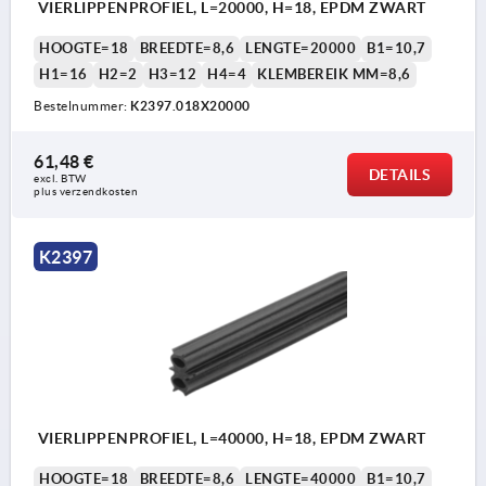
VIERLIPPENPROFIEL, L=20000, H=18, EPDM ZWART
HOOGTE=18
BREEDTE=8,6
LENGTE=20000
B1=10,7
H1=16
H2=2
H3=12
H4=4
KLEMBEREIK MM=8,6
Bestelnummer:
K2397.018X20000
61,48 €
DETAILS
excl. BTW 
plus verzendkosten
K2397
VIERLIPPENPROFIEL, L=40000, H=18, EPDM ZWART
HOOGTE=18
BREEDTE=8,6
LENGTE=40000
B1=10,7