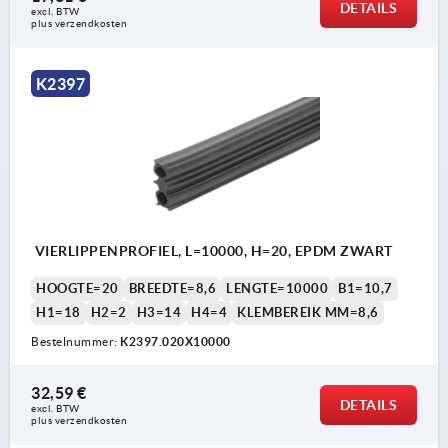
DETAILS
excl. BTW 
plus verzendkosten
K2397
VIERLIPPENPROFIEL, L=10000, H=20, EPDM ZWART
HOOGTE=20
BREEDTE=8,6
LENGTE=10000
B1=10,7
H1=18
H2=2
H3=14
H4=4
KLEMBEREIK MM=8,6
Bestelnummer:
K2397.020X10000
32,59 €
DETAILS
excl. BTW 
plus verzendkosten