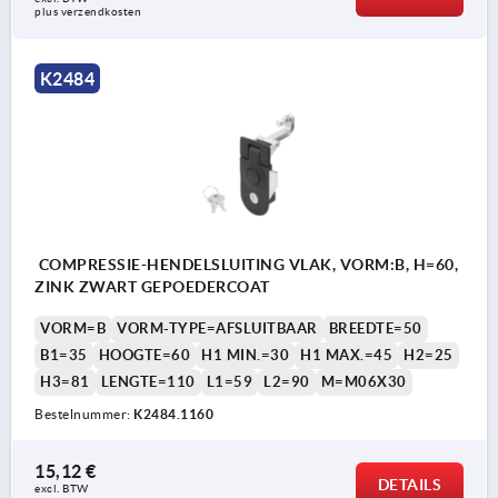
plus verzendkosten
K2484
COMPRESSIE-HENDELSLUITING VLAK, VORM:B, H=60,
ZINK ZWART GEPOEDERCOAT
VORM=B
VORM-TYPE=AFSLUITBAAR
BREEDTE=50
B1=35
HOOGTE=60
H1 MIN.=30
H1 MAX.=45
H2=25
H3=81
LENGTE=110
L1=59
L2=90
M=M06X30
Bestelnummer:
K2484.1160
15,12 €
DETAILS
excl. BTW 