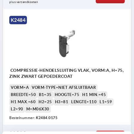
plus verzendkosten
K2484
COMPRESSIE-HENDELSLUITING VLAK, VORM:A, H=75,
ZINK ZWART GEPOEDERCOAT
VORM=A
VORM-TYPE=NIET AFSLUITBAAR
BREEDTE=50
B1=35
HOOGTE=75
H1 MIN.=45
H1 MAX.=60
H2=25
H3=81
LENGTE=110
L1=59
L2=90
M=M06X30
Bestelnummer:
K2484.0175
14,84 €