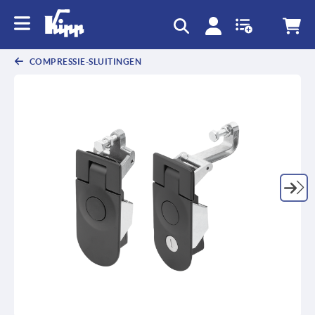
text.skipToContent
text.skipToNavigation
COMPRESSIE-SLUITINGEN