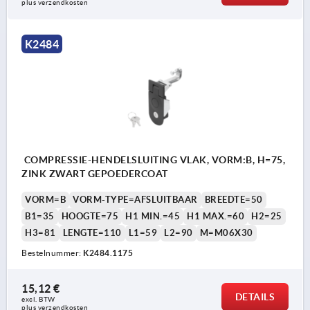
plus verzendkosten
K2484
COMPRESSIE-HENDELSLUITING VLAK, VORM:B, H=75,
ZINK ZWART GEPOEDERCOAT
VORM=B
VORM-TYPE=AFSLUITBAAR
BREEDTE=50
B1=35
HOOGTE=75
H1 MIN.=45
H1 MAX.=60
H2=25
H3=81
LENGTE=110
L1=59
L2=90
M=M06X30
Bestelnummer:
K2484.1175
15,12 €
DETAILS
excl. BTW 
plus verzendkosten