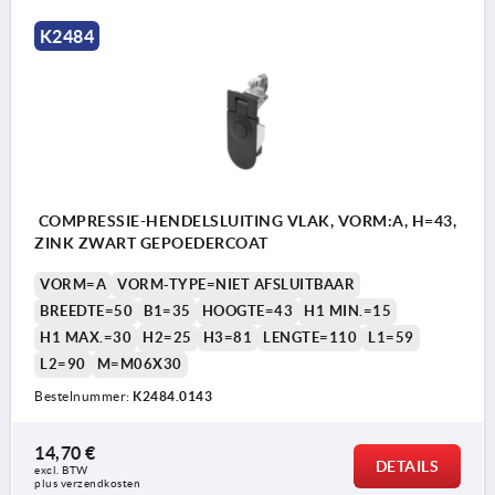
1) Montage-uitsparing
K2484
COMPRESSIE-HENDELSLUITING VLAK, VORM:A, H=43,
ZINK ZWART GEPOEDERCOAT
VORM=A
VORM-TYPE=NIET AFSLUITBAAR
BREEDTE=50
B1=35
HOOGTE=43
H1 MIN.=15
H1 MAX.=30
H2=25
H3=81
LENGTE=110
L1=59
L2=90
M=M06X30
Bestelnummer:
K2484.0143
14,70 €
DETAILS
excl. BTW 
plus verzendkosten