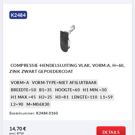
K2484
COMPRESSIE-HENDELSLUITING VLAK, VORM:A, H=60,
ZINK ZWART GEPOEDERCOAT
VORM=A
VORM-TYPE=NIET AFSLUITBAAR
BREEDTE=50
B1=35
HOOGTE=60
H1 MIN.=30
H1 MAX.=45
H2=25
H3=81
LENGTE=110
L1=59
L2=90
M=M06X30
Bestelnummer:
K2484.0160
14,70 €
DETAILS
excl. BTW 