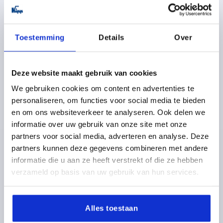
DETAILS
excl. BTW 
plus verzendkosten
Toestemming
Details
Over
K2484
Deze website maakt gebruik van cookies
We gebruiken cookies om content en advertenties te
personaliseren, om functies voor social media te bieden
en om ons websiteverkeer te analyseren. Ook delen we
informatie over uw gebruik van onze site met onze
COMPRESSIE-HENDELSLUITING VLAK, VORM:B, H=29,
ZINK ZWART GEPOEDERCOAT
partners voor social media, adverteren en analyse. Deze
partners kunnen deze gegevens combineren met andere
VORM=B
VORM-TYPE=AFSLUITBAAR
BREEDTE=50
informatie die u aan ze heeft verstrekt of die ze hebben
B1=35
HOOGTE=29
H1 MAX.=15
H2=25
H3=81
verzameld op basis van uw gebruik van hun services.
LENGTE=110
L1=59
L2=90
M=M06X30
Bestelnummer:
K2484.1129
Alles toestaan
15,12 €