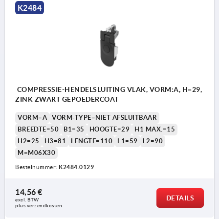
K2484
COMPRESSIE-HENDELSLUITING VLAK, VORM:A, H=29,
ZINK ZWART GEPOEDERCOAT
VORM=A
VORM-TYPE=NIET AFSLUITBAAR
BREEDTE=50
B1=35
HOOGTE=29
H1 MAX.=15
H2=25
H3=81
LENGTE=110
L1=59
L2=90
M=M06X30
Bestelnummer:
K2484.0129
14,56 €
DETAILS
excl. BTW 
plus verzendkosten