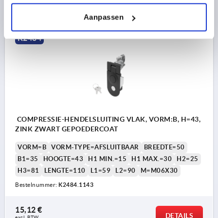
DETAILS
excl. BTW 
plus verzendkosten
Aanpassen
K2484
COMPRESSIE-HENDELSLUITING VLAK, VORM:B, H=43,
ZINK ZWART GEPOEDERCOAT
VORM=B
VORM-TYPE=AFSLUITBAAR
BREEDTE=50
B1=35
HOOGTE=43
H1 MIN.=15
H1 MAX.=30
H2=25
H3=81
LENGTE=110
L1=59
L2=90
M=M06X30
Bestelnummer:
K2484.1143
15,12 €
DETAILS
excl. BTW 