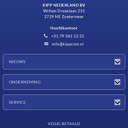
KIPP NEDERLAND BV
Willem Dreeslaan 251
2729 NE Zoetermeer
Hoofdkantoor
+31 79 361 12 21
info@kippcom.nl
NIEUWS
Nieuwtjes
ONDERNEMING
Beurzen
Onderneming
SERVICE
Leveringsvoorwaarden
VEILIG BETAALD
Materiaaloverzicht