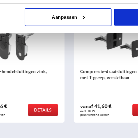
nt
Aanpassen
K2485
hendelsluitingen zink,
Compressie-draaisluitingen
met T-greep, verstelbaar
6 €
vanaf
41,60 €
DETAILS
excl. BTW 
sten
plus verzendkosten