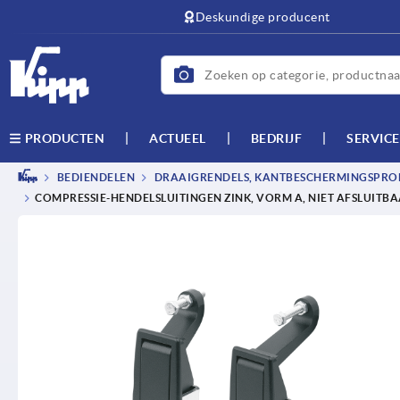
text.skipToContent
text.skipToNavigation
Deskundige producent
ACTUEEL
BEDRIJF
SERVICE
PRODUCTEN
BEDIENDELEN
DRAAIGRENDELS, KANTBESCHERMINGSPROF
COMPRESSIE-HENDELSLUITINGEN ZINK, VORM A, NIET AFSLUITB