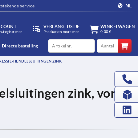
NL
tstekende service
CCOUNT
VERLANGLIJSTJE
WINKELWAGEN
/registreren
Producten markeren
0,00 €
productCode
qty
Directe bestelling
ESSIE-HENDELSLUITINGEN ZINK
lsluitingen zink, vorm
r