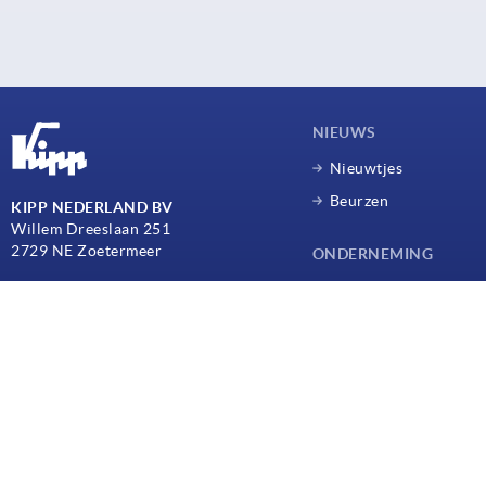
NIEUWS
Nieuwtjes
Beurzen
KIPP NEDERLAND BV
Willem Dreeslaan 251
2729 NE Zoetermeer
ONDERNEMING
Onderneming
Hoofdkantoor
+31 79 361 12 21
info@kippcom.nl