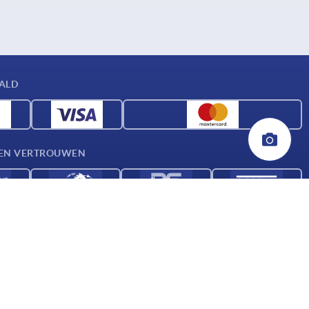
AALD
D EN VERTROUWEN
ENSTVERLENER