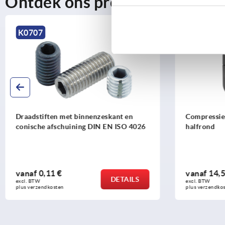
Ontdek ons productassortime
NIEUW
K0707
K2484
Draadstiften met binnenzeskant en
Compressie-
conische afschuining DIN EN ISO 4026
halfrond
vanaf
0,11 €
vanaf
14,5
DETAILS
excl. BTW 
excl. BTW 
plus verzendkosten
plus verzendko