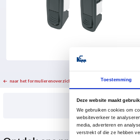
Toestemming
naar het formulierenoverzicht
VARIANTSELECTIE
CURRENT
CURRENT
TAB:
TAB:
Deze website maakt gebruik
We gebruiken cookies om cont
websiteverkeer te analyseren
media, adverteren en analys
verstrekt of die ze hebben v