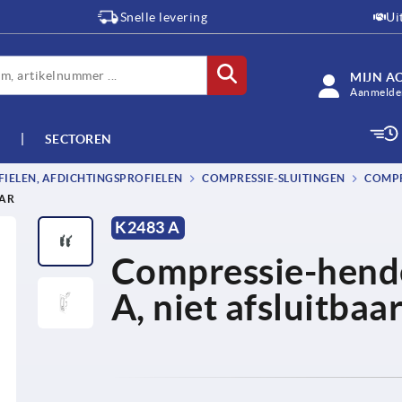
Snelle levering
Ui
MIJN A
Aanmelden
SECTOREN
IELEN, AFDICHTINGSPROFIELEN
COMPRESSIE-SLUITINGEN
COMPR
AAR
K2483 A
Compressie-hende
A, niet afsluitbaa