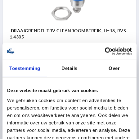
DRAAIGRENDEL TBV CLEANROOMBEREIK, H=18, RVS
1.4305
BEDIENING=TWEEKANT
SLEUTELWIJDTE=27
HOOGTE=18
Bestelnummer:
K1111.60186
Toestemming
Details
Over
20,80 €
DETAILS
excl. BTW 
Deze website maakt gebruik van cookies
plus verzendkosten
We gebruiken cookies om content en advertenties te
personaliseren, om functies voor social media te bieden
PRODUCTGEGEVENS
en om ons websiteverkeer te analyseren. Ook delen we
informatie over uw gebruik van onze site met onze
partners voor social media, adverteren en analyse. Deze
CAD
partners kunnen deze gegevens combineren met andere