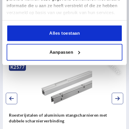
informatie die u aan ze heeft verstrekt of die ze hebben
DOWNLOADS
verzameld op basis van uw gebruik van hun services.
Alles toestaan
Ontdek ons productassortiment
Aanpassen
NIEUW
7
K25
ijstalen of aluminium stangscharnieren met
Stang
 scharnierverbinding
openi