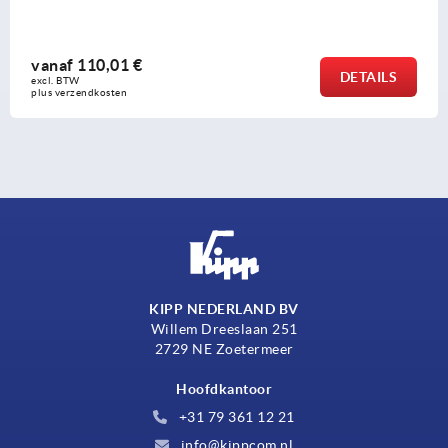
110,01 €
vana
DETAILS
 
excl. B
endkosten
plus ve
KIPP NEDERLAND BV
Willem Dreeslaan 251
2729 NE Zoetermeer
Hoofdkantoor
+31 79 361 12 21
info@kippcom.nl