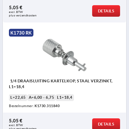
5,05 €
DETAILS
excl. BTW 
plus verzendkosten
K1730 RK
1/4 DRAAISLUITING KARTELKOP, STAAL VERZINKT,
L1=18,4
L=22,65
A=6,00 - 6,75
L1=18,4
Bestelnummer:
K1730.311840
5,05 €
DETAILS
excl. BTW 
plus verzendkosten