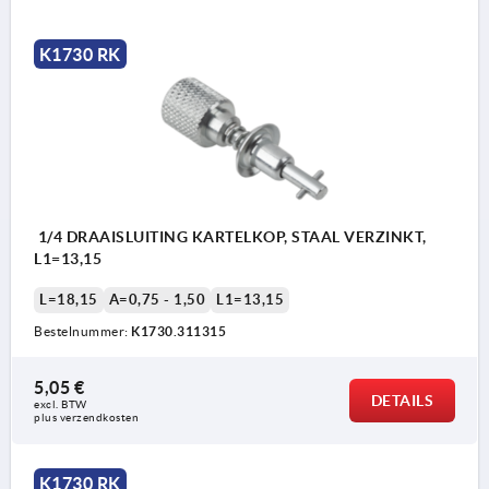
K1730 RK
1/4 DRAAISLUITING KARTELKOP, STAAL VERZINKT,
L1=13,15
L=18,15
A=0,75 - 1,50
L1=13,15
Bestelnummer:
K1730.311315
5,05 €
DETAILS
excl. BTW 
plus verzendkosten
K1730 RK