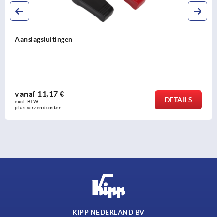
Draaigrendels rvs voor cleanroombereik
vanaf
20,80 €
DETAILS
excl. BTW 
plus verzendkosten
KIPP NEDERLAND BV