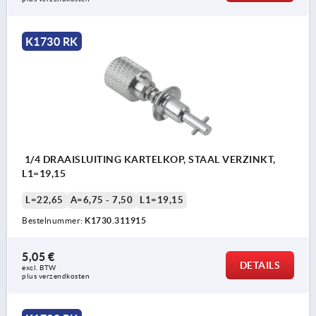
K1730 RK
1/4 DRAAISLUITING KARTELKOP, STAAL VERZINKT,
L1=19,15
L=22,65
A=6,75 - 7,50
L1=19,15
Bestelnummer:
K1730.311915
5,05 €
DETAILS
excl. BTW 
plus verzendkosten