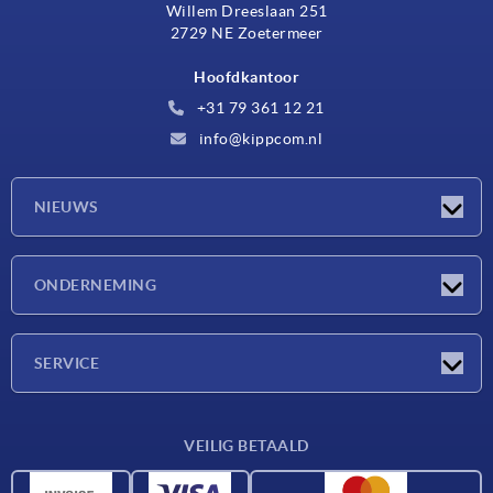
Willem Dreeslaan 251
2729 NE Zoetermeer
Hoofdkantoor
+31 79 361 12 21
info@kippcom.nl
NIEUWS
Nieuwtjes
ONDERNEMING
Beurzen
Onderneming
SERVICE
Leveringsvoorwaarden
VEILIG BETAALD
Materiaaloverzicht
CAD-gegevens