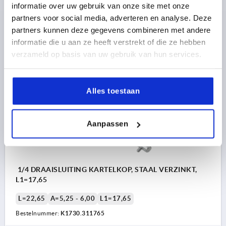
L=20,4
A=4,50 - 5,25
L1=16,9
informatie over uw gebruik van onze site met onze
Bestelnummer:
K1730.311690
partners voor social media, adverteren en analyse. Deze
partners kunnen deze gegevens combineren met andere
5,05 €
informatie die u aan ze heeft verstrekt of die ze hebben
DETAILS
excl. BTW 
verzameld op basis van uw gebruik van hun services.
plus verzendkosten
K1730 RK
Alles toestaan
Aanpassen
1/4 DRAAISLUITING KARTELKOP, STAAL VERZINKT,
L1=17,65
L=22,65
A=5,25 - 6,00
L1=17,65
Bestelnummer:
K1730.311765