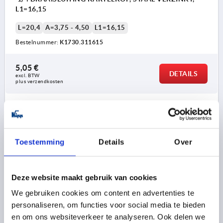
L1=16,15
L=20,4
A=3,75 - 4,50
L1=16,15
Bestelnummer:
K1730.311615
5,05 €
DETAILS
excl. BTW 
plus verzendkosten
K1730 RK
Toestemming
Details
Over
Deze website maakt gebruik van cookies
We gebruiken cookies om content en advertenties te
1/4 DRAAISLUITING KARTELKOP, STAAL VERZINKT,
personaliseren, om functies voor social media te bieden
L1=16,9
en om ons websiteverkeer te analyseren. Ook delen we