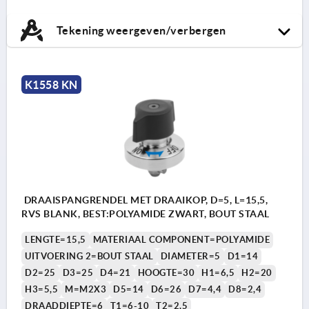
Tekening weergeven/verbergen
K1558 KN
DRAAISPANGRENDEL MET DRAAIKOP, D=5, L=15,5,
RVS BLANK, BEST:POLYAMIDE ZWART, BOUT STAAL
LENGTE=15,5
MATERIAAL COMPONENT=POLYAMIDE
UITVOERING 2=BOUT STAAL
DIAMETER=5
D1=14
D2=25
D3=25
D4=21
HOOGTE=30
H1=6,5
H2=20
H3=5,5
M=M2X3
D5=14
D6=26
D7=4,4
D8=2,4
DRAADDIEPTE=6
T1=6-10
T2=2,5