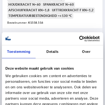
HOUDKRACHT N=60
SPANKRACHT N=60
AFSCHUIFKRACHT KN=1,8
UITTREKKRACHT F KN=1,2
TEMPERATUURBESTENDIGHEID =≤130 °C
Bestelnummer:
K1558.516
1) Montagemogelijkheid 1
31,24 €
DETAILS
excl. BTW 
2) Montagemogelijkheid 2
plus verzendkosten
3) Plaat
Toestemming
Details
Over
K1558 KN
Deze website maakt gebruik van cookies
We gebruiken cookies om content en advertenties te
personaliseren, om functies voor social media te bieden
en om ons websiteverkeer te analyseren. Ook delen we
informatie over uw gebruik van onze site met onze
DRAAISPANGRENDEL MET DRAAIKOP, D=8, L=17, RVS
partners voor social media, adverteren en analyse. Deze
BLANK, BEST:POLYAMIDE ZWART, BOUT STAAL
partners kunnen deze gegevens combineren met andere