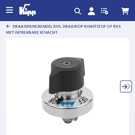
text.skipToContent
text.skipToNavigation
DRAAISPANGRENDEL RVS, DRAAIKOP KUNSTSTOF OF RVS
MET INTREKBARE SCHACHT