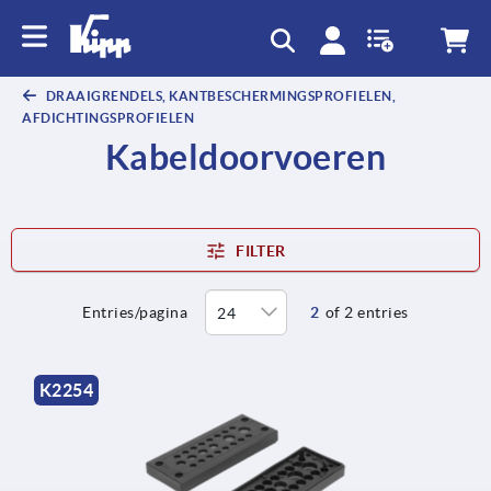
text.skipToContent
text.skipToNavigation
DRAAIGRENDELS, KANTBESCHERMINGSPROFIELEN,
AFDICHTINGSPROFIELEN
Kabeldoorvoeren
FILTER
Entries/pagina
2
of 2 entries
K2254