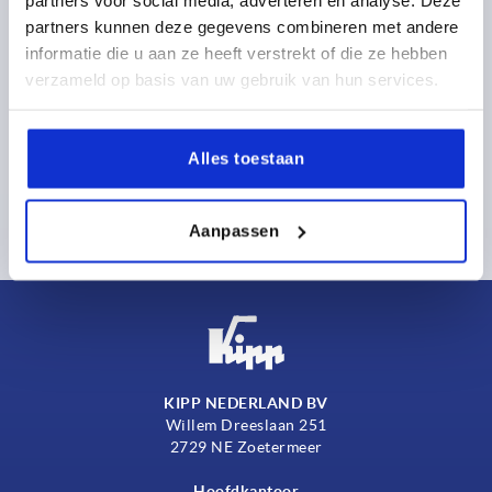
Sluitschroeven staal of rvs met kraag en binnenzeskant
partners kunnen deze gegevens combineren met andere
DIN 908
informatie die u aan ze heeft verstrekt of die ze hebben
verzameld op basis van uw gebruik van hun services.
vanaf
0,27 €
DETAILS
excl. BTW 
Alles toestaan
plus verzendkosten
Aanpassen
KIPP NEDERLAND BV
Willem Dreeslaan 251
2729 NE Zoetermeer
Hoofdkantoor