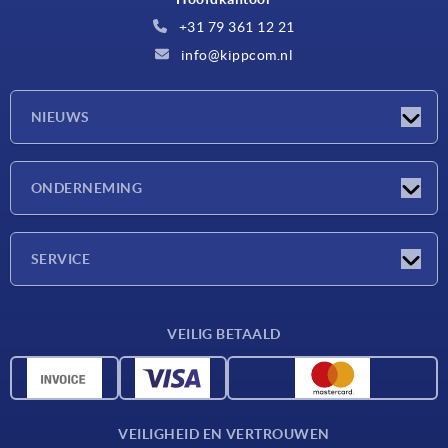
+31 79 361 12 21
info@kippcom.nl
NIEUWS
Nieuwtjes
ONDERNEMING
Beurzen
Onderneming
SERVICE
Leveringsvoorwaarden
VEILIG BETAALD
Materiaaloverzicht
CAD-gegevens
Contact
VEILIGHEID EN VERTROUWEN