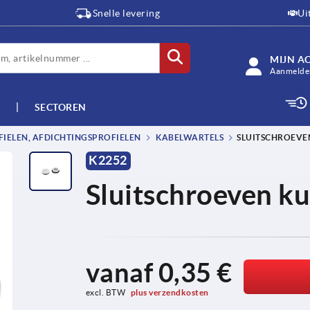
Snelle levering
Ui
MIJN A
Aanmelden
SECTOREN
IELEN, AFDICHTINGSPROFIELEN
KABELWARTELS
SLUITSCHROEVE
K2252
Sluitschroeven ku
vanaf
0,35 €
excl. BTW 
plus verzendkosten