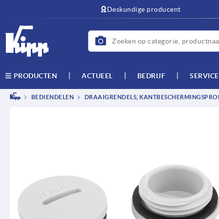
text.skipToContent
text.skipToNavigation
Deskundige producent
ACTUEEL
BEDRIJF
SERVICE
PRODUCTEN
BEDIENDELEN
DRAAIGRENDELS, KANTBESCHERMINGSPROF