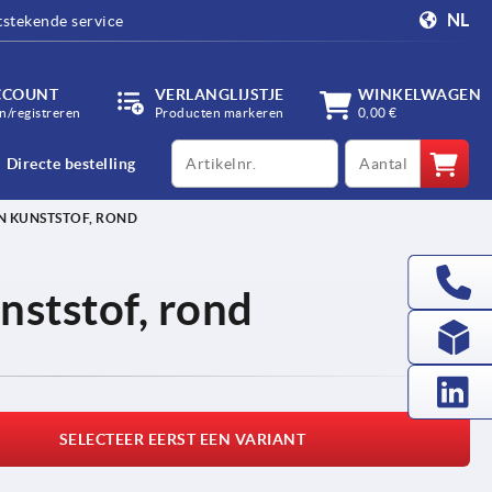
NL
tstekende service
CCOUNT
VERLANGLIJSTJE
WINKELWAGEN
/registreren
Producten markeren
0,00 €
productCode
qty
Directe bestelling
N KUNSTSTOF, ROND
nststof, rond
SELECTEER EERST EEN VARIANT