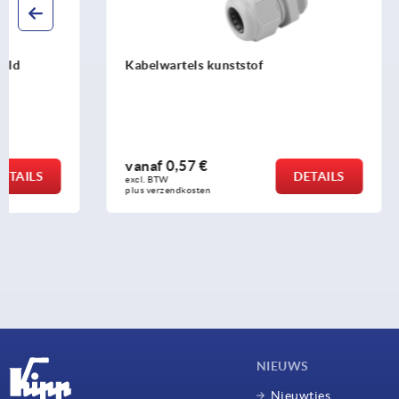
Kabelwartels kunststof
Kabelwarte
vanaf
0,57 €
vanaf
22,1
DETAILS
excl. BTW 
excl. BTW 
plus verzendkosten
plus verzendko
NIEUWS
Nieuwtjes