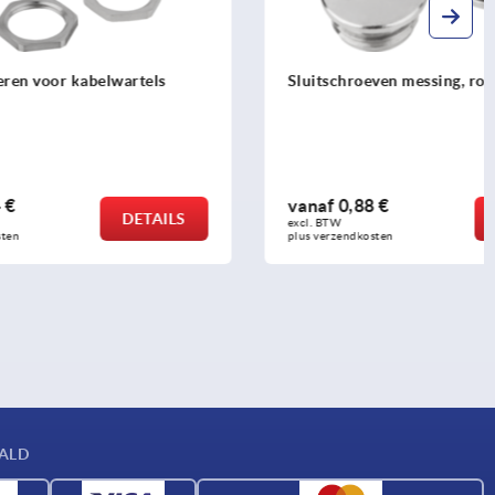
artels
Sluitschroeven messing, rond
vanaf
0,88 €
DETAILS
DETAILS
excl. BTW 
plus verzendkosten
AALD