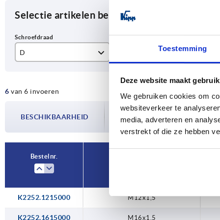
Selectie artikelen begrenzen
Toestemming
D
D1
H
M12x1,5
15
10
Deze website maakt gebruik
6
van 6 invoeren
M16x1,5
20
10
We gebruiken cookies om cont
De beschikbaarheid wordt meerdere
websiteverkeer te analyseren
M20x1,5
24
13
BESCHIKBAARHEID
bijgewerkt. In de laatste stap voorda
media, adverteren en analys
over de bevestigde verzenddatum.
verstrekt of die ze hebben v
M25x1,5
30
13
M32x1,5
37
14
Bestelnr.
D
M40X1,5
46
K2252.1215000
M12x1,5
K2252.1615000
M16x1,5