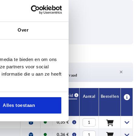
Over
 media te bieden en om ons
ze partners voor social
Levertijd op aanvraag
nformatie die u aan ze heeft
Momenteel niet op voorraad
Beschikbaarheid
CAD
Aantal
Bestellen
Prijs
Alles toestaan
0,35 €
0,36 €