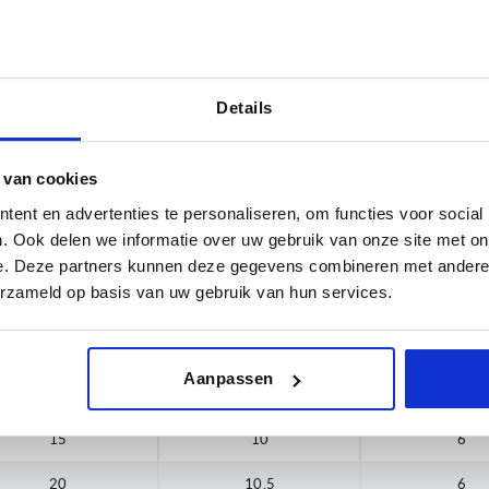
Details
L
6
 van cookies
TABEL VERGROTEN
,5
8
ent en advertenties te personaliseren, om functies voor social
 keren per dag met regelmatige tussenpozen
. Ook delen we informatie over uw gebruik van onze site met on
1-3 dagen
t je je bestelling afrondt, word je geïnformeerd
e. Deze partners kunnen deze gegevens combineren met andere i
4-20 dagen
erzameld op basis van uw gebruik van hun services.
,5
D1
H
L
Aanpassen
15
10
6
20
10,5
6