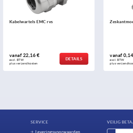
ls EMC rvs
Zeskantmoeren voor kabelw
6 €
vanaf
0,14 €
DETAILS
excl. BTW 
sten
plus verzendkosten
SERVICE
VEILIG BET
Leveringsvoorwaarden