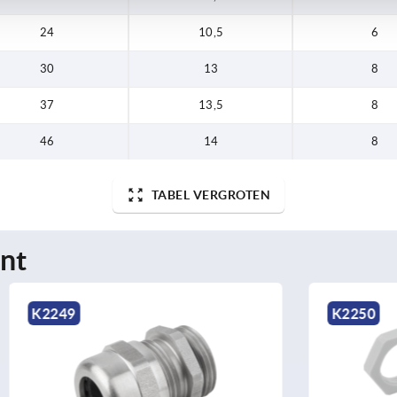
24
10,5
6
30
13
8
37
13,5
8
46
14
8
TABEL VERGROTEN
nt
K2250