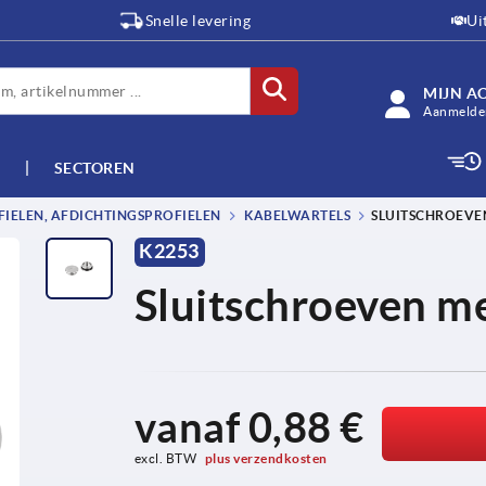
Snelle levering
Ui
MIJN A
Aanmelden
SECTOREN
IELEN, AFDICHTINGSPROFIELEN
KABELWARTELS
SLUITSCHROEVE
K2253
Sluitschroeven me
vanaf
0,88 €
excl. BTW 
plus verzendkosten