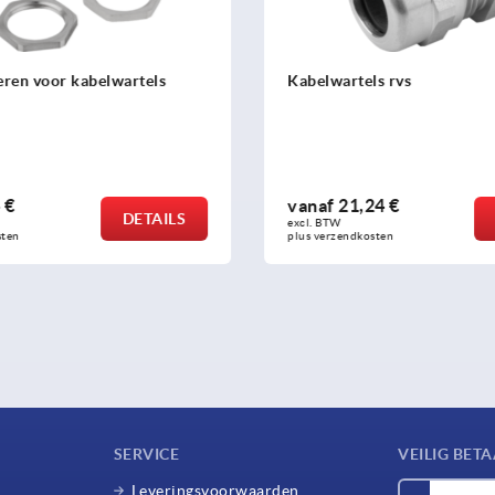
ren voor kabelwartels
Kabelwartels rvs
 €
vanaf
21,24 €
DETAILS
excl. BTW 
sten
plus verzendkosten
SERVICE
VEILIG BET
Leveringsvoorwaarden