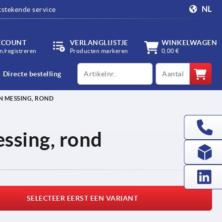
NL
tstekende service
CCOUNT
VERLANGLIJSTJE
WINKELWAGEN
/registreren
Producten markeren
0,00 €
productCode
qty
Directe bestelling
N MESSING, ROND
ssing, rond
SELECTEER EERST EEN VARIANT