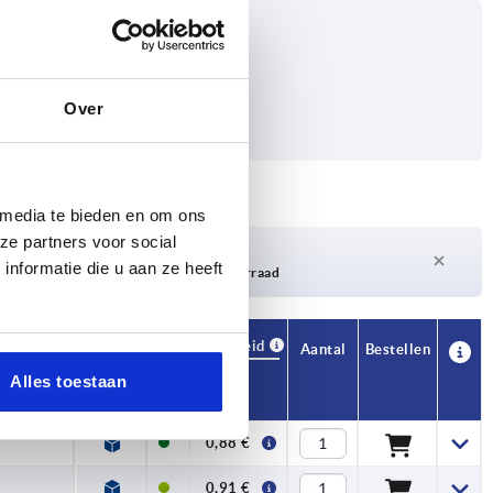
Over
 media te bieden en om ons
ze partners voor social
Levertijd op aanvraag
nformatie die u aan ze heeft
Momenteel niet op voorraad
Beschikbaarheid
CAD
Aantal
Bestellen
Prijs
Alles toestaan
0,88 €
0,91 €