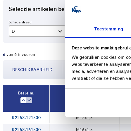
Selectie artikelen begrenzen
Toestemming
D
D1
H
M12x1,5
16
8
Deze website maakt gebruik
6
van 6 invoeren
M16x1,5
20
9
We gebruiken cookies om cont
De beschikbaarheid wordt meerdere
websiteverkeer te analyseren
M20x1,5
24
9,
BESCHIKBAARHEID
bijgewerkt. In de laatste stap voorda
media, adverteren en analys
over de bevestigde verzenddatum.
verstrekt of die ze hebben v
M25x1,5
28
11
M32x1,5
35
12
Bestelnr.
D
M40X1,5
45
K2253.121500
M12x1,5
K2253.161500
M16x1,5