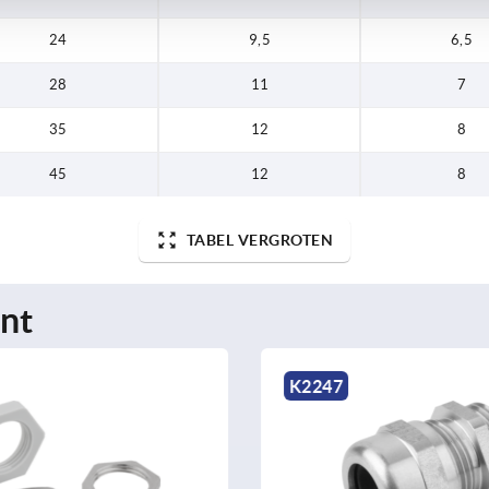
24
9,5
6,5
28
11
7
35
12
8
45
12
8
TABEL VERGROTEN
nt
K2247