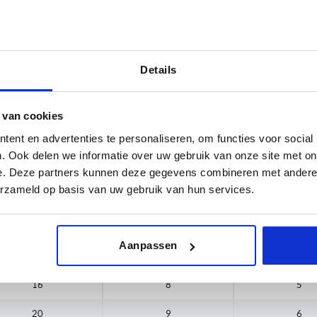
Details
L
5
 van cookies
TABEL VERGROTEN
6
ent en advertenties te personaliseren, om functies voor social
 keren per dag met regelmatige tussenpozen
. Ook delen we informatie over uw gebruik van onze site met on
5
6,5
1-3 dagen
t je je bestelling afrondt, word je geïnformeerd
e. Deze partners kunnen deze gegevens combineren met andere i
4-20 dagen
erzameld op basis van uw gebruik van hun services.
7
8
D1
H
L
Aanpassen
16
8
5
20
9
6