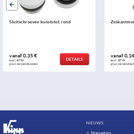
Sluitschroeven kunststof, rond
Zeskantmoe
vanaf
0,35 €
vanaf
0,14
DETAILS
excl. BTW 
excl. BTW 
plus verzendkosten
plus verzendko
NIEUWS
Nieuwtjes