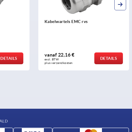
Kabelwartels EMC rvs
vanaf
22,16 €
DETAILS
DETAILS
excl. BTW 
plus verzendkosten
AALD