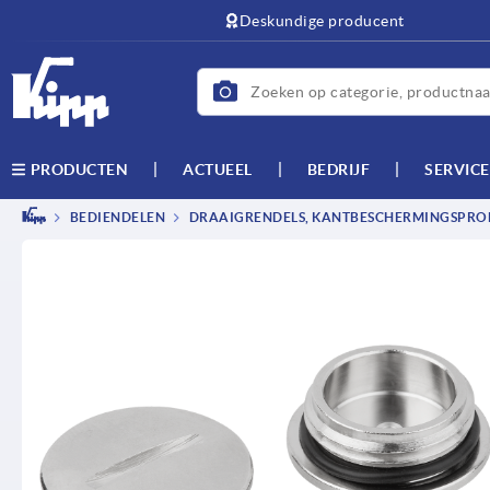
text.skipToContent
text.skipToNavigation
Deskundige producent
ACTUEEL
BEDRIJF
SERVICE
PRODUCTEN
BEDIENDELEN
DRAAIGRENDELS, KANTBESCHERMINGSPROF