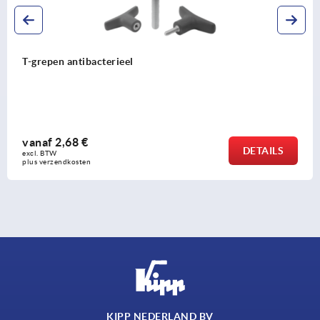
T-grepen antistatisch
vanaf
2,38 €
DETAILS
excl. BTW 
plus verzendkosten
KIPP NEDERLAND BV