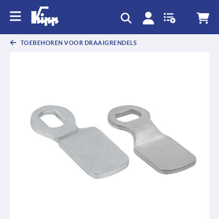
text.skipToContent
text.skipToNavigation
TOEBEHOREN VOOR DRAAIGRENDELS