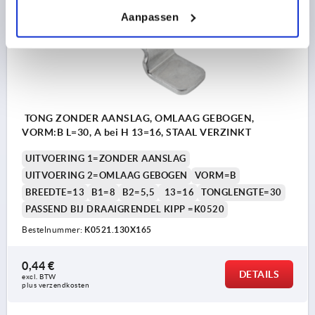
K0521
Aanpassen
TONG ZONDER AANSLAG, OMLAAG GEBOGEN,
VORM:B L=30, A bei H 13=16, STAAL VERZINKT
UITVOERING 1=ZONDER AANSLAG
UITVOERING 2=OMLAAG GEBOGEN
VORM=B
BREEDTE=13
B1=8
B2=5,5
13=16
TONGLENGTE=30
PASSEND BIJ DRAAIGRENDEL KIPP =K0520
Bestelnummer:
K0521.130X165
0,44 €
DETAILS
excl. BTW 
plus verzendkosten