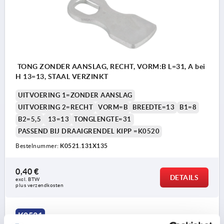
TONG ZONDER AANSLAG, RECHT, VORM:B L=31, A bei
H 13=13, STAAL VERZINKT
UITVOERING 1=ZONDER AANSLAG
UITVOERING 2=RECHT
VORM=B
BREEDTE=13
B1=8
B2=5,5
13=13
TONGLENGTE=31
PASSEND BIJ DRAAIGRENDEL KIPP =K0520
Bestelnummer:
K0521.131X135
0,40 €
DETAILS
excl. BTW 
plus verzendkosten
K0521