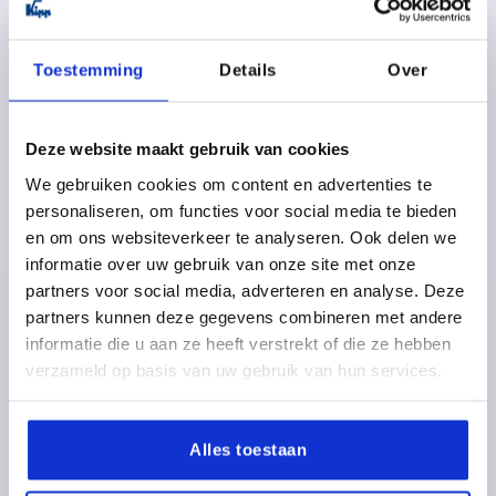
Toestemming
Details
Over
Deze website maakt gebruik van cookies
TONG ZONDER AANSLAG, RECHT, VORM:B L=36, A bei
We gebruiken cookies om content en advertenties te
H 13=13, STAAL VERZINKT
personaliseren, om functies voor social media te bieden
UITVOERING 1=ZONDER AANSLAG
en om ons websiteverkeer te analyseren. Ook delen we
UITVOERING 2=RECHT
VORM=B
BREEDTE=13
B1=8
informatie over uw gebruik van onze site met onze
B2=5,5
13=13
TONGLENGTE=36
partners voor social media, adverteren en analyse. Deze
PASSEND BIJ DRAAIGRENDEL KIPP =K0520
partners kunnen deze gegevens combineren met andere
informatie die u aan ze heeft verstrekt of die ze hebben
Bestelnummer:
K0521.136X135
verzameld op basis van uw gebruik van hun services.
0,44 €
DETAILS
excl. BTW 
plus verzendkosten
Alles toestaan