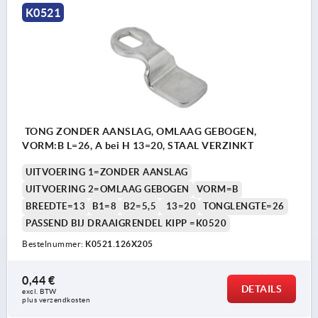
K0521
TONG ZONDER AANSLAG, OMLAAG GEBOGEN,
VORM:B L=26, A bei H 13=20, STAAL VERZINKT
UITVOERING 1=ZONDER AANSLAG
UITVOERING 2=OMLAAG GEBOGEN
VORM=B
BREEDTE=13
B1=8
B2=5,5
13=20
TONGLENGTE=26
PASSEND BIJ DRAAIGRENDEL KIPP =K0520
Bestelnummer:
K0521.126X205
0,44 €
DETAILS
excl. BTW 
plus verzendkosten