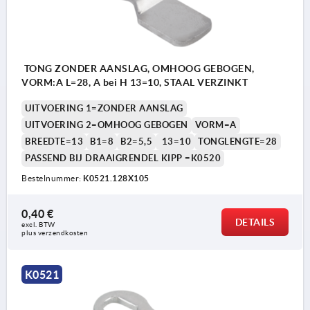
TONG ZONDER AANSLAG, OMHOOG GEBOGEN,
VORM:A L=28, A bei H 13=10, STAAL VERZINKT
UITVOERING 1=ZONDER AANSLAG
UITVOERING 2=OMHOOG GEBOGEN
VORM=A
BREEDTE=13
B1=8
B2=5,5
13=10
TONGLENGTE=28
PASSEND BIJ DRAAIGRENDEL KIPP =K0520
Bestelnummer:
K0521.128X105
0,40 €
DETAILS
excl. BTW 
plus verzendkosten
K0521