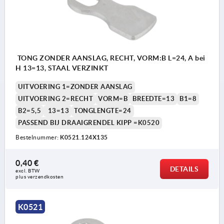
TONG ZONDER AANSLAG, RECHT, VORM:B L=24, A bei
H 13=13, STAAL VERZINKT
UITVOERING 1=ZONDER AANSLAG
UITVOERING 2=RECHT
VORM=B
BREEDTE=13
B1=8
B2=5,5
13=13
TONGLENGTE=24
PASSEND BIJ DRAAIGRENDEL KIPP =K0520
Bestelnummer:
K0521.124X135
0,40 €
DETAILS
excl. BTW 
plus verzendkosten
K0521