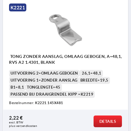
K2221
TONG ZONDER AANSLAG, OMLAAG GEBOGEN, A=48,1,
RVS A2 1.4301, BLANK
UITVOERING 2=OMLAAG GEBOGEN
26,1=48,1
UITVOERING 1=ZONDER AANSLAG
BREEDTE=19,5
B1=8,1
TONGLENGTE=45
PASSEND BIJ DRAAIGRENDEL KIPP =K2219
Bestelnummer:
K2221.145X481
2,22 €
DETAILS
excl. BTW 
plus verzendkosten