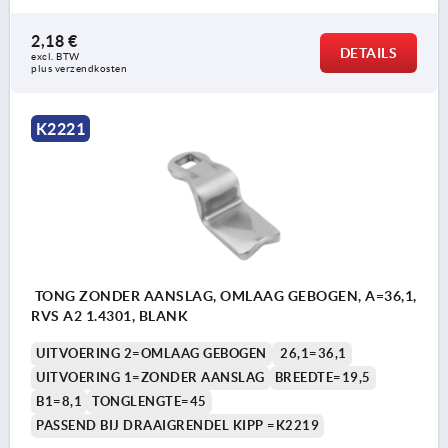
2,18 €
DETAILS
excl. BTW 
plus verzendkosten
K2221
TONG ZONDER AANSLAG, OMLAAG GEBOGEN, A=36,1,
RVS A2 1.4301, BLANK
UITVOERING 2=OMLAAG GEBOGEN
26,1=36,1
UITVOERING 1=ZONDER AANSLAG
BREEDTE=19,5
B1=8,1
TONGLENGTE=45
PASSEND BIJ DRAAIGRENDEL KIPP =K2219