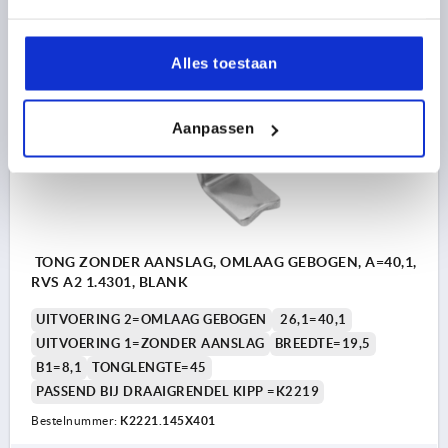
2,13 €
DETAILS
excl. BTW 
plus verzendkosten
Alles toestaan
K2221
Aanpassen
TONG ZONDER AANSLAG, OMLAAG GEBOGEN, A=40,1,
RVS A2 1.4301, BLANK
UITVOERING 2=OMLAAG GEBOGEN
26,1=40,1
UITVOERING 1=ZONDER AANSLAG
BREEDTE=19,5
B1=8,1
TONGLENGTE=45
PASSEND BIJ DRAAIGRENDEL KIPP =K2219
Bestelnummer:
K2221.145X401