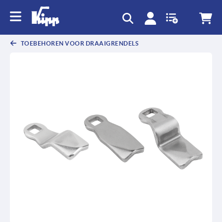
text.skipToContent
text.skipToNavigation
TOEBEHOREN VOOR DRAAIGRENDELS