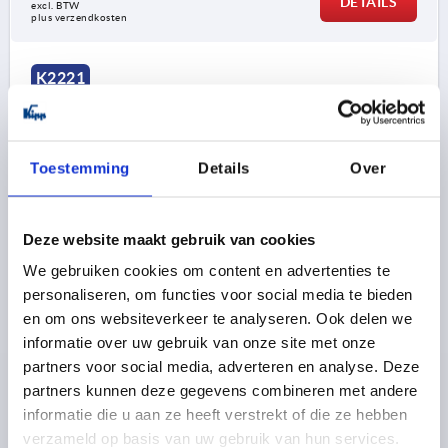
DETAILS
excl. BTW 
plus verzendkosten
K2221
Toestemming
Details
Over
Deze website maakt gebruik van cookies
TONG ZONDER AANSLAG, OMLAAG GEBOGEN, A=42,1,
RVS A2 1.4301, BLANK
We gebruiken cookies om content en advertenties te
personaliseren, om functies voor social media te bieden
UITVOERING 2=OMLAAG GEBOGEN
26,1=42,1
en om ons websiteverkeer te analyseren. Ook delen we
UITVOERING 1=ZONDER AANSLAG
BREEDTE=19,5
informatie over uw gebruik van onze site met onze
B1=8,1
TONGLENGTE=45
partners voor social media, adverteren en analyse. Deze
PASSEND BIJ DRAAIGRENDEL KIPP =K2219
partners kunnen deze gegevens combineren met andere
Bestelnummer:
K2221.145X421
informatie die u aan ze heeft verstrekt of die ze hebben
verzameld op basis van uw gebruik van hun services.