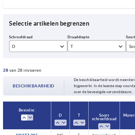
Selectie artikelen begrenzen
D
T
So
M5
5
bi
28
van 28 invoeren
M6
6
De beschikbaarheid wordt meerdere
M8
10
BESCHIKBAARHEID
bijgewerkt. In de laatste stap voorda
over de bevestigde verzenddatum.
14
Bestelnr.
Bestelnr.
D
D
T
T
Soort
Soort
Mater
Mater
schroefdraad
schroefdraad