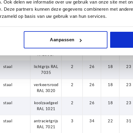
RAL 7021
. Ook delen we informatie over uw gebruik van onze site met on
e. Deze partners kunnen deze gegevens combineren met andere i
staal
oranje RAL
2
26
18
23
erzameld op basis van uw gebruik van hun services.
2004
staal
signaalgroen
2
26
18
23
RAL6032
Aanpassen
staal
blauw
2
26
18
23
RAL5017
staal
lichtgrijs RAL
2
26
18
23
7035
staal
verkeersrood
2
26
18
23
RAL 3020
staal
koolzaadgeel
2
26
18
23
RAL 1021
staal
antracietgrijs
3
34
22
31
RAL 7021