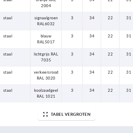
2004
staal
signaalgroen
3
34
22
31
RAL6032
staal
blauw
3
34
22
31
RAL5017
staal
lichtgrijs RAL
3
34
22
31
7035
staal
verkeersrood
3
34
22
31
RAL 3020
staal
koolzaadgeel
3
34
22
31
RAL 1021
TABEL VERGROTEN