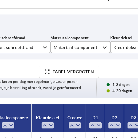
ort schroefdraad
Materiaal component
Kleur dekse
nnendraad
staal
antracietgr
TABEL VERGROTEN
blauw RAL
 keren per dag met regelmatige tussenpozen
koolzaadge
1-3 dagen
t je je bestelling afrondt, word je geïnformeerd
4-20 dagen
lichtgrijs 
oranje RAL
iaal component
iaal component
Kleur deksel
Kleur deksel
Grootte
Grootte
D1
D1
D2
D2
D3
D3
signaalgro
verkeersro