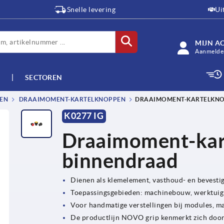
Snelle levering
Ui
MIJN A
Aanmelden
SECTOREN
EN
DRAAIMOMENT-KARTELKNOPPEN
DRAAIMOMENT-KARTELKNO
K0277 IG
Draaimoment-kar
binnendraad
Dienen als klemelement, vasthoud- en bevesti
Toepassingsgebieden: machinebouw, werktuig
Voor handmatige verstellingen bij modules, m
De productlijn NOVO grip kenmerkt zich door 