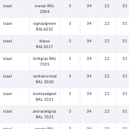
staal
oranje RAL
3
34
22
31
2004
staal
signaalgroen
3
34
22
31
RAL6032
staal
blauw
3
34
22
31
RAL5017
staal
lichtgrijs RAL
3
34
22
31
7035
staal
verkeersrood
3
34
22
31
RAL 3020
staal
koolzaadgeel
3
34
22
31
RAL 1021
staal
antracietgrijs
3
34
22
31
RAL 7021
staal
oranje RAL
3
34
22
31