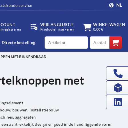
NL
tstekende service
CCOUNT
VERLANGLIJSTJE
WINKELWAGEN
/registreren
Producten markeren
0,00 €
productCode
qty
Directe bestelling
PPEN MET BINNENDRAAD
telknoppen met
gingselement
bouw, bouwen, installatiebouw
achines, aggregaten
een aantrekkelijk design en goed in de hand liggende vorm