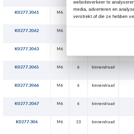
websiteverkeer te analyseren
media, adverteren en analys
K0277.2061
M6
6
binnendraad
verstrekt of die ze hebben v
K0277.2062
M6
6
binnendraad
K0277.2063
M6
6
binnendraad
K0277.2065
M6
6
binnendraad
K0277.2066
M6
6
binnendraad
K0277.2067
M6
6
binnendraad
K0277.306
M6
10
binnendraad