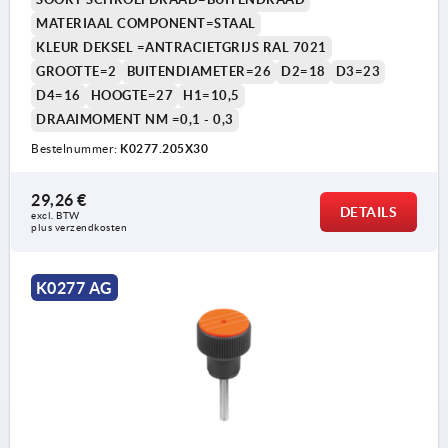
MATERIAAL COMPONENT=STAAL
KLEUR DEKSEL =ANTRACIETGRIJS RAL 7021
GROOTTE=2
BUITENDIAMETER=26
D2=18
D3=23
D4=16
HOOGTE=27
H1=10,5
DRAAIMOMENT NM =0,1 - 0,3
1) Stelschroeven voor het instellen van het
Bestelnummer:
K0277.205X30
draaimoment
29,26 €
DETAILS
excl. BTW 
plus verzendkosten
K0277 AG