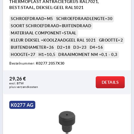
THERMOPLAST ANTRACIETGRIJS RAL7021,
BEST:STAAL, DEKSEL:GEEL RAL1021
SCHROEFDRAAD=M5
SCHROEFDRAADLENGTE=30
SOORT SCHROEFDRAAD=BUITENDRAAD
MATERIAAL COMPONENT=STAAL
KLEUR DEKSEL =KOOLZAADGEEL RAL 1021
GROOTTE=2
BUITENDIAMETER=26
D2=18
D3=23
D4=16
HOOGTE=27
H1=10,5
DRAAIMOMENT NM =0,1 - 0,3
Bestelnummer:
K0277.2057X30
29,26 €
DETAILS
excl. BTW 
plus verzendkosten
K0277 AG