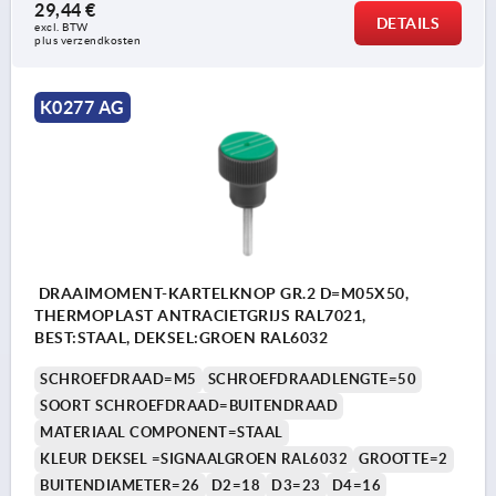
29,44 €
DETAILS
excl. BTW 
plus verzendkosten
K0277 AG
DRAAIMOMENT-KARTELKNOP GR.2 D=M05X50,
THERMOPLAST ANTRACIETGRIJS RAL7021,
BEST:STAAL, DEKSEL:GROEN RAL6032
SCHROEFDRAAD=M5
SCHROEFDRAADLENGTE=50
SOORT SCHROEFDRAAD=BUITENDRAAD
MATERIAAL COMPONENT=STAAL
KLEUR DEKSEL =SIGNAALGROEN RAL6032
GROOTTE=2
BUITENDIAMETER=26
D2=18
D3=23
D4=16