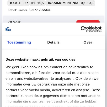
HOOGTE=27
H1=10,5
DRAAIMOMENT NM =0,1 - 0,3
Bestelnummer:
K0277.2055X30
29,26 €
DETAILS
excl. BTW 
plus verzendkosten
Toestemming
Details
Over
K0277 AG
Deze website maakt gebruik van cookies
We gebruiken cookies om content en advertenties te
personaliseren, om functies voor social media te bieden
en om ons websiteverkeer te analyseren. Ook delen we
DRAAIMOMENT-KARTELKNOP GR.2 D=M05X30,
informatie over uw gebruik van onze site met onze
THERMOPLAST ANTRACIETGRIJS RAL7021,
partners voor social media, adverteren en analyse. Deze
BEST:STAAL, DEKSEL:ROOD RAL3020
partners kunnen deze gegevens combineren met andere
informatie die u aan ze heeft verstrekt of die ze hebben
SCHROEFDRAAD=M5
SCHROEFDRAADLENGTE=30
verzameld op basis van uw gebruik van hun services.