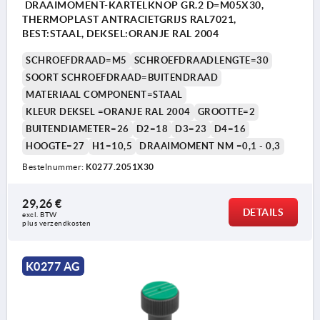
DRAAIMOMENT-KARTELKNOP GR.2 D=M05X30,
THERMOPLAST ANTRACIETGRIJS RAL7021,
BEST:STAAL, DEKSEL:ORANJE RAL 2004
SCHROEFDRAAD=M5
SCHROEFDRAADLENGTE=30
SOORT SCHROEFDRAAD=BUITENDRAAD
MATERIAAL COMPONENT=STAAL
KLEUR DEKSEL =ORANJE RAL 2004
GROOTTE=2
BUITENDIAMETER=26
D2=18
D3=23
D4=16
HOOGTE=27
H1=10,5
DRAAIMOMENT NM =0,1 - 0,3
Bestelnummer:
K0277.2051X30
29,26 €
DETAILS
excl. BTW 
plus verzendkosten
K0277 AG