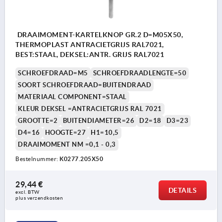
DRAAIMOMENT-KARTELKNOP GR.2 D=M05X50,
THERMOPLAST ANTRACIETGRIJS RAL7021,
BEST:STAAL, DEKSEL:ANTR. GRIJS RAL7021
SCHROEFDRAAD=M5
SCHROEFDRAADLENGTE=50
SOORT SCHROEFDRAAD=BUITENDRAAD
MATERIAAL COMPONENT=STAAL
KLEUR DEKSEL =ANTRACIETGRIJS RAL 7021
GROOTTE=2
BUITENDIAMETER=26
D2=18
D3=23
D4=16
HOOGTE=27
H1=10,5
DRAAIMOMENT NM =0,1 - 0,3
Bestelnummer:
K0277.205X50
29,44 €
DETAILS
excl. BTW 
plus verzendkosten