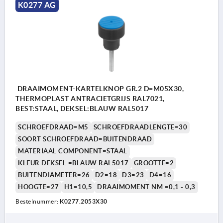
K0277 AG
DRAAIMOMENT-KARTELKNOP GR.2 D=M05X30,
THERMOPLAST ANTRACIETGRIJS RAL7021,
BEST:STAAL, DEKSEL:BLAUW RAL5017
SCHROEFDRAAD=M5
SCHROEFDRAADLENGTE=30
SOORT SCHROEFDRAAD=BUITENDRAAD
MATERIAAL COMPONENT=STAAL
KLEUR DEKSEL =BLAUW RAL5017
GROOTTE=2
BUITENDIAMETER=26
D2=18
D3=23
D4=16
HOOGTE=27
H1=10,5
DRAAIMOMENT NM =0,1 - 0,3
Bestelnummer:
K0277.2053X30