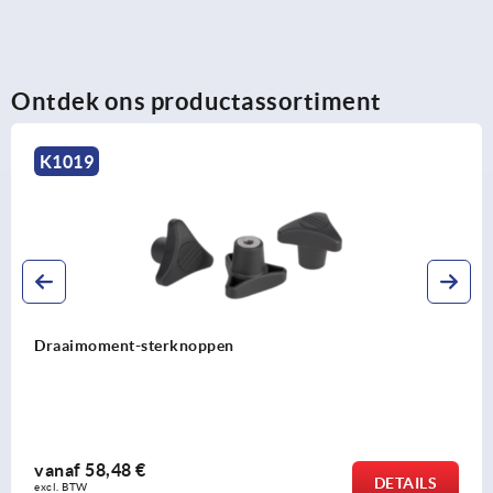
Ontdek ons productassortiment
K0853
Tegenhouder staal instelbaar, getrapt met gekartelde
aanslagplaat
vanaf
85,88 €
DETAILS
excl. BTW 