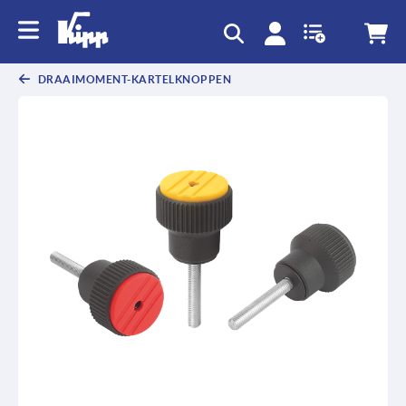
text.skipToContent
text.skipToNavigation
DRAAIMOMENT-KARTELKNOPPEN