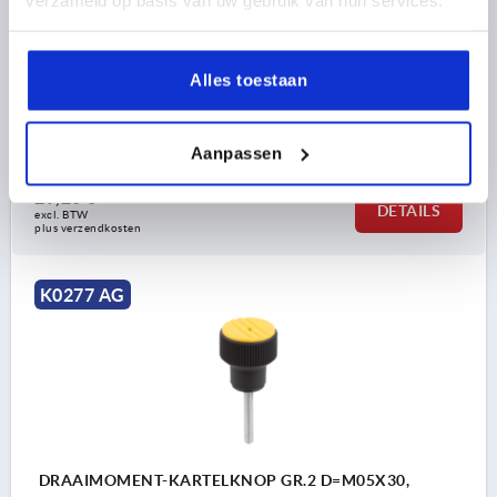
SOORT SCHROEFDRAAD=BUITENDRAAD
MATERIAAL COMPONENT=STAAL
KLEUR DEKSEL =VERKEERSROOD RAL 3020
GROOTTE=2
Alles toestaan
BUITENDIAMETER=26
D2=18
D3=23
D4=16
HOOGTE=27
H1=10,5
DRAAIMOMENT NM =0,1 - 0,3
Bestelnummer:
K0277.2056X30
Aanpassen
29,26 €
DETAILS
excl. BTW 
plus verzendkosten
K0277 AG
DRAAIMOMENT-KARTELKNOP GR.2 D=M05X30,