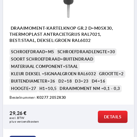
DRAAIMOMENT-KARTELKNOP GR.2 D=M05X30,
THERMOPLAST ANTRACIETGRIJS RAL7021,
BEST:STAAL, DEKSEL:GROEN RAL6032
SCHROEFDRAAD=M5
SCHROEFDRAADLENGTE=30
SOORT SCHROEFDRAAD=BUITENDRAAD
MATERIAAL COMPONENT=STAAL
KLEUR DEKSEL =SIGNAALGROEN RAL6032
GROOTTE=2
BUITENDIAMETER=26
D2=18
D3=23
D4=16
HOOGTE=27
H1=10,5
DRAAIMOMENT NM =0,1 - 0,3
Bestelnummer:
K0277.2052X30
29,26 €
DETAILS
excl. BTW 
plus verzendkosten