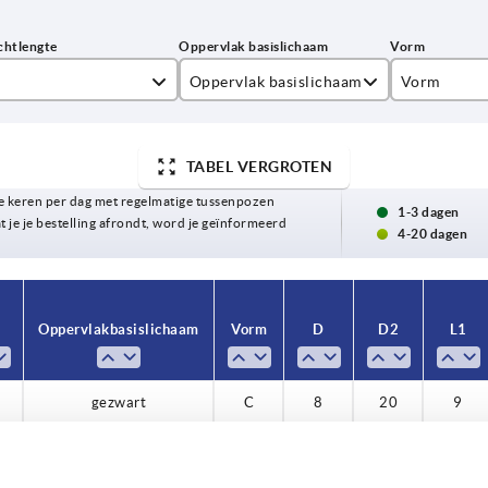
Oppervlak basislichaam
Vorm
blank
C
TABEL VERGROTEN
blauw gepassiveerd
 keren per dag met regelmatige tussenpozen
gezwart
1-3 dagen
t je je bestelling afrondt, word je geïnformeerd
4-20 dagen
0
Oppervlak basislichaam
Vorm
D
D2
L1
5
0
gezwart
C
8
20
9
gezwart
C
8
20
9