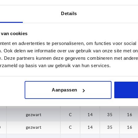
gezwart
C
8
20
9
Details
gezwart
C
10
25
13
gezwart
C
10
25
13
 van cookies
gezwart
C
10
25
13
ent en advertenties te personaliseren, om functies voor social
. Ook delen we informatie over uw gebruik van onze site met on
0
gezwart
C
10
25
13
e. Deze partners kunnen deze gegevens combineren met andere i
gezwart
C
12
30
15
erzameld op basis van uw gebruik van hun services.
gezwart
C
12
30
15
0
gezwart
C
12
30
15
Aanpassen
5
gezwart
C
12
30
15
gezwart
C
14
35
16
0
gezwart
C
14
35
16