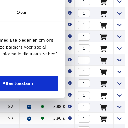
31
3,98 €
Over
38
4,09 €
38
4,25 €
38
4,35 €
 media te bieden en om ons
ze partners voor social
38
4,66 €
nformatie die u aan ze heeft
46
4,57 €
46
4,70 €
46
Alles toestaan
4,90 €
46
5,74 €
53
5,88 €
53
5,90 €