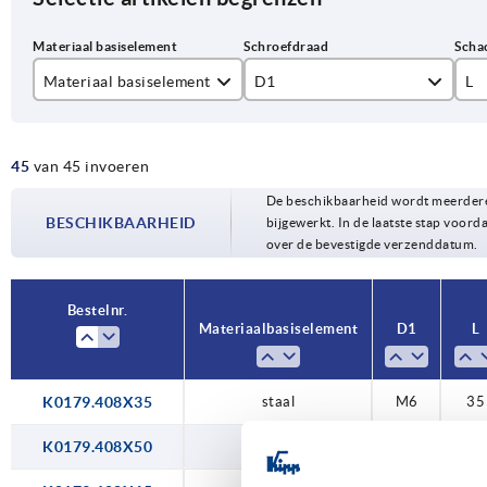
Materiaal basiselement
D1
L
rvs
M6
35
45
van 45 invoeren
staal
M8
50
De beschikbaarheid wordt meerdere
M10
65
BESCHIKBAARHEID
bijgewerkt. In de laatste stap voorda
over de bevestigde verzenddatum.
M12
80
10
Bestelnr.
Materiaal basiselement
D1
L
12
16
K0179.408X35
staal
M6
35
K0179.408X50
staal
M6
50