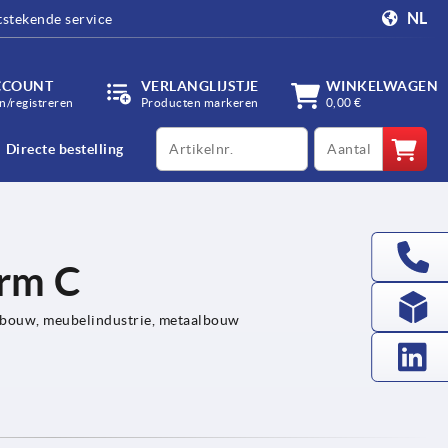
NL
tstekende service
CCOUNT
VERLANGLIJSTJE
WINKELWAGEN
/registreren
Producten markeren
0,00 €
productCode
qty
Directe bestelling
orm C
bouw, meubelindustrie, metaalbouw