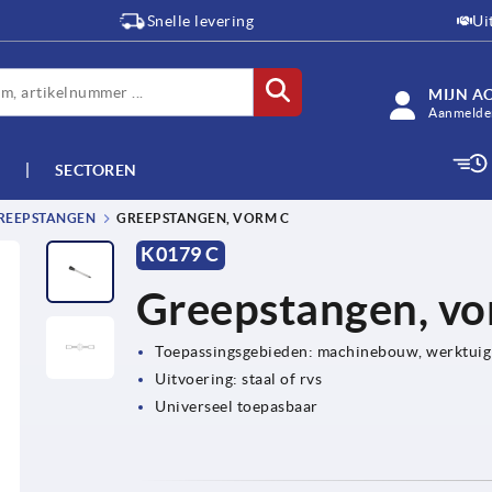
Snelle levering
Ui
MIJN A
Aanmelden
SECTOREN
REEPSTANGEN
GREEPSTANGEN, VORM C
K0179 C
Greepstangen, v
Toepassingsgebieden: machinebouw, werktuig
Uitvoering: staal of rvs
Universeel toepasbaar