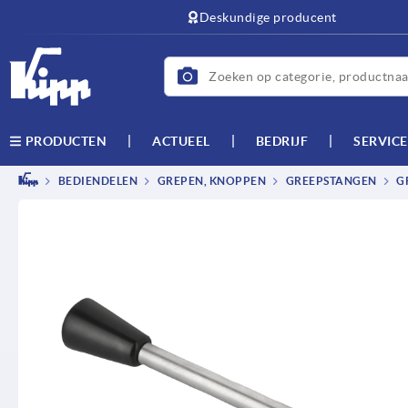
text.skipToContent
text.skipToNavigation
Deskundige producent
ACTUEEL
BEDRIJF
SERVICE
PRODUCTEN
BEDIENDELEN
GREPEN, KNOPPEN
GREEPSTANGEN
G