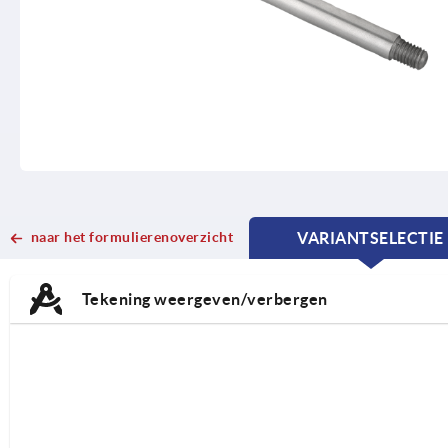
naar het formulierenoverzicht
VARIANTSELECTIE
CURRENT
CURRENT
TAB:
TAB:
Tekening weergeven/verbergen