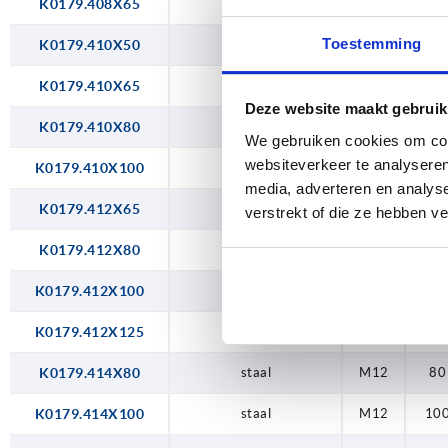
K0179.408X65
staal
M6
65
Toestemming
K0179.410X50
staal
M8
50
K0179.410X65
staal
M8
65
Deze website maakt gebruik
K0179.410X80
staal
M8
80
We gebruiken cookies om cont
websiteverkeer te analyseren
K0179.410X100
staal
M8
10
media, adverteren en analys
K0179.412X65
staal
M10
65
verstrekt of die ze hebben v
K0179.412X80
staal
M10
80
K0179.412X100
staal
M10
10
K0179.412X125
staal
M10
12
K0179.414X80
staal
M12
80
K0179.414X100
staal
M12
10