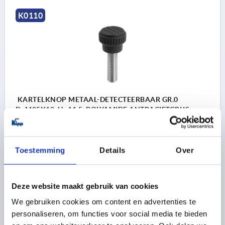
K0110
KARTELKNOP METAAL-DETECTEERBAAR GR.0
D=M05X10, H=11,5, POLYAMIDE ANTRACIETGRIJS
RAL7021, BEST:RVS 1.4404
D1=15
SOORT SCHROEFDRAAD=BUITENDRAAD
Toestemming
Details
Over
SCHROEFDRAAD=M5
SCHROEFDRAADLENGTE=10
D2=11
D3=13
HOOGTE=11,5
H1=4,3
Bestelnummer:
K0110.140005X10
Deze website maakt gebruik van cookies
We gebruiken cookies om content en advertenties te
6,18 €
DETAILS
excl. BTW 
personaliseren, om functies voor social media te bieden
plus verzendkosten