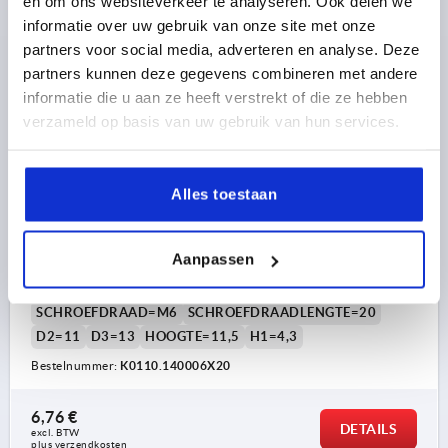
en om ons websiteverkeer te analyseren. Ook delen we
informatie over uw gebruik van onze site met onze
K0110
partners voor social media, adverteren en analyse. Deze
partners kunnen deze gegevens combineren met andere
informatie die u aan ze heeft verstrekt of die ze hebben
verzameld op basis van uw gebruik van hun services.
Alles toestaan
KARTELKNOP METAAL-DETECTEERBAAR GR.0
D=M06X20, H=11,5, POLYAMIDE ANTRACIETGRIJS
RAL7021, BEST:RVS 1.4404
Aanpassen
D1=15
SOORT SCHROEFDRAAD=BUITENDRAAD
SCHROEFDRAAD=M6
SCHROEFDRAADLENGTE=20
D2=11
D3=13
HOOGTE=11,5
H1=4,3
Bestelnummer:
K0110.140006X20
6,76 €
DETAILS
excl. BTW 
plus verzendkosten