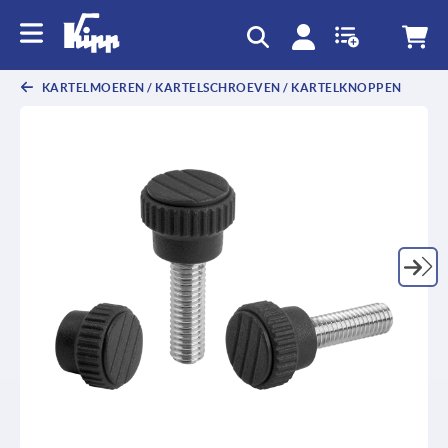
text.skipToContent
text.skipToNavigation
KARTELMOEREN / KARTELSCHROEVEN / KARTELKNOPPEN