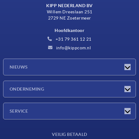
KIPP NEDERLAND BV
Willem Dreeslaan 251
2729 NE Zoetermeer
Hoofdkantoor
+31 79 361 12 21
info@kippcom.nl
NIEUWS
Nieuwtjes
ONDERNEMING
Beurzen
Onderneming
SERVICE
Leveringsvoorwaarden
VEILIG BETAALD
Materiaaloverzicht