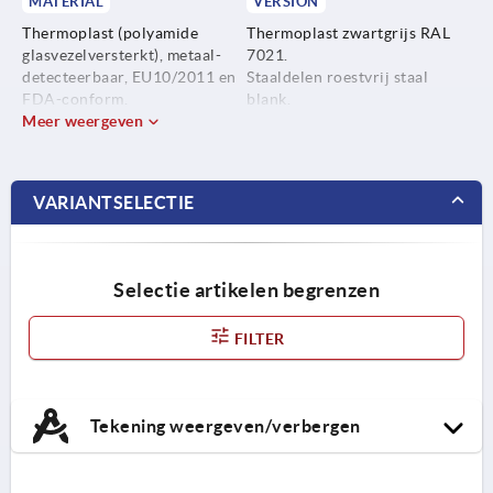
MATERIAL
VERSION
Thermoplast (polyamide
Thermoplast zwartgrijs RAL
glasvezelversterkt), metaal-
7021.
detecteerbaar, EU10/2011 en
Staaldelen roestvrij staal
FDA-conform.
blank.
Meer weergeven
Staaldelen roestvrij staal
1.4404.
VARIANTSELECTIE
Selectie artikelen begrenzen
FILTER
Tekening weergeven/verbergen