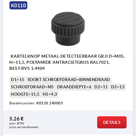
K0110
KARTELKNOP METAAL-DETECTEERBAAR GR.0 D=M05,
H=11,5, POLYAMIDE ANTRACIETGRIJS RAL7021,
BEST:RVS 1.4404
D1=15
SOORT SCHROEFDRAAD=BINNENDRAAD
SCHROEFDRAAD=M5
DRAADDIEPTE=6
D2=11
D3=13
HOOGTE=11,5
H1=4,3
Bestelnummer:
K0110.140005
5,26 €
DETAILS
excl. BTW 
plus verzendkosten