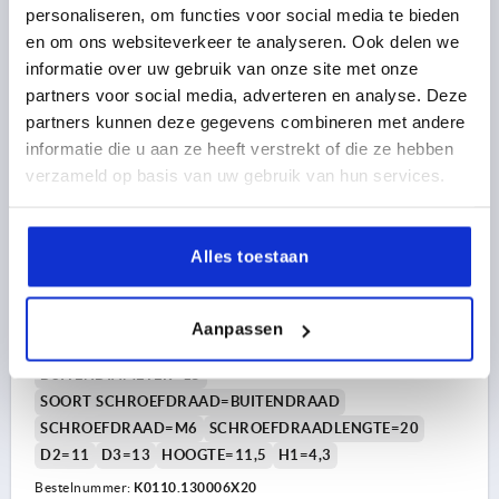
5,29 €
personaliseren, om functies voor social media te bieden
DETAILS
excl. BTW 
plus verzendkosten
en om ons websiteverkeer te analyseren. Ook delen we
informatie over uw gebruik van onze site met onze
partners voor social media, adverteren en analyse. Deze
K0110
partners kunnen deze gegevens combineren met andere
informatie die u aan ze heeft verstrekt of die ze hebben
verzameld op basis van uw gebruik van hun services.
Alles toestaan
KARTELKNOP VISUEEL-DETECTEERBAAR GR.0
D=M06X20, D1=15, H=11,5, POLYAMIDE BLAUW
Aanpassen
RAL5002, BEST:RVS 1.4404
BUITENDIAMETER=15
SOORT SCHROEFDRAAD=BUITENDRAAD
SCHROEFDRAAD=M6
SCHROEFDRAADLENGTE=20
D2=11
D3=13
HOOGTE=11,5
H1=4,3
Bestelnummer:
K0110.130006X20