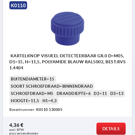
K0110
KARTELKNOP VISUEEL-DETECTEERBAAR GR.0 D=M05,
D1=15, H=11,5, POLYAMIDE BLAUW RAL5002, BEST:RVS
1.4404
BUITENDIAMETER=15
SOORT SCHROEFDRAAD=BINNENDRAAD
SCHROEFDRAAD=M5
DRAADDIEPTE=6
D2=11
D3=13
HOOGTE=11,5
H1=4,3
Bestelnummer:
K0110.130005
4,36 €
DETAILS
excl. BTW 
plus verzendkosten