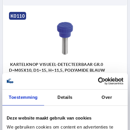
K0110
KARTELKNOP VISUEEL-DETECTEERBAAR GR.0
D=M05X10, D1=15, H=11,5, POLYAMIDE BLAUW
RAL5002, BEST:RVS 1.4404
BUITENDIAMETER=15
SOORT SCHROEFDRAAD=BUITENDRAAD
Toestemming
Details
Over
SCHROEFDRAAD=M5
SCHROEFDRAADLENGTE=10
D2=11
D3=13
HOOGTE=11,5
H1=4,3
Bestelnummer:
K0110.130005X10
Deze website maakt gebruik van cookies
We gebruiken cookies om content en advertenties te