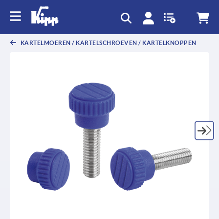
text.skipToContent
text.skipToNavigation
KARTELMOEREN / KARTELSCHROEVEN / KARTELKNOPPEN