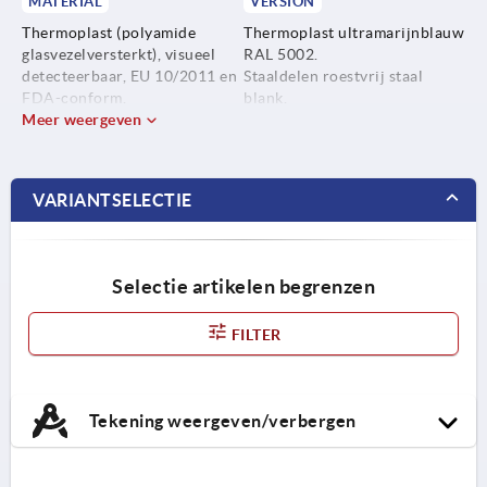
MATERIAL
VERSION
Thermoplast (polyamide
Thermoplast ultramarijnblauw
glasvezelversterkt), visueel
RAL 5002.
detecteerbaar, EU 10/2011 en
Staaldelen roestvrij staal
FDA-conform.
blank.
Meer weergeven
Staaldelen roestvrij staal
1.4404.
VARIANTSELECTIE
Selectie artikelen begrenzen
FILTER
Tekening weergeven/verbergen