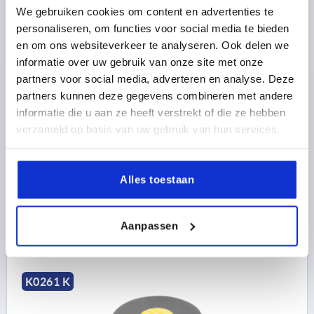
We gebruiken cookies om content en advertenties te
personaliseren, om functies voor social media te bieden
en om ons websiteverkeer te analyseren. Ook delen we
KARTELKNOP GR.1, D1=40 D=M05, , VORM:K,
informatie over uw gebruik van onze site met onze
THERMOPLAST ANTRACIETGRIJS RAL7021, BEST:RVS,
partners voor social media, adverteren en analyse. Deze
DEKSEL:ROOD RAL3020
partners kunnen deze gegevens combineren met andere
informatie die u aan ze heeft verstrekt of die ze hebben
KLEUR DEKSEL =VERKEERSROOD RAL 3020
verzameld op basis van uw gebruik van hun services.
SCHROEFDRAAD=M5
BUITENDIAMETER=40
DRAADDIEPTE=10
VORM=K
GROOTTE=1
D2=16,5
HOOGTE=31
H1=13
Alles toestaan
Bestelnummer:
K0261.21056
2,72 €
Aanpassen
DETAILS
excl. BTW 
plus verzendkosten
K0261 K