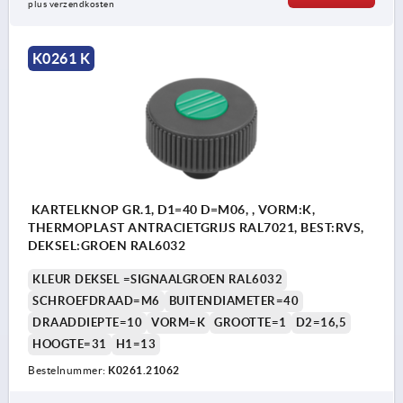
plus verzendkosten
K0261 K
KARTELKNOP GR.1, D1=40 D=M06, , VORM:K,
THERMOPLAST ANTRACIETGRIJS RAL7021, BEST:RVS,
DEKSEL:GROEN RAL6032
KLEUR DEKSEL =SIGNAALGROEN RAL6032
SCHROEFDRAAD=M6
BUITENDIAMETER=40
DRAADDIEPTE=10
VORM=K
GROOTTE=1
D2=16,5
HOOGTE=31
H1=13
Bestelnummer:
K0261.21062