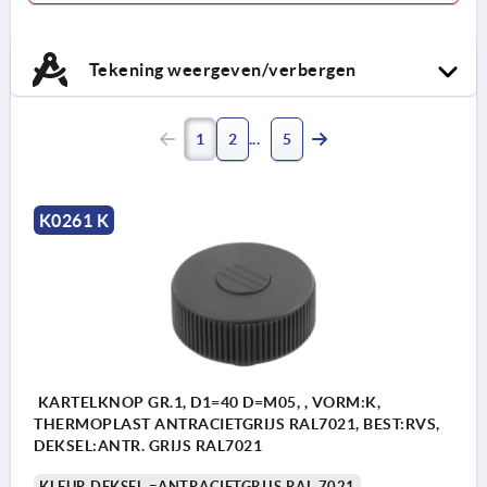
Tekening weergeven/verbergen
1
2
5
K0261 K
KARTELKNOP GR.1, D1=40 D=M05, , VORM:K,
THERMOPLAST ANTRACIETGRIJS RAL7021, BEST:RVS,
DEKSEL:ANTR. GRIJS RAL7021
KLEUR DEKSEL =ANTRACIETGRIJS RAL 7021