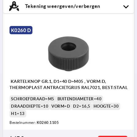
Tekening weergeven/verbergen
K0260 D
KARTELKNOP GR.1, D1=40 D=M05 , VORM:D,
THERMOPLAST ANTRACIETGRIJS RAL7021, BEST:STAAL
SCHROEFDRAAD=M5
BUITENDIAMETER=40
DRAADDIEPTE=10
VORM=D
D2=16,5
HOOGTE=30
H1=13
Bestelnummer:
K0260.1105