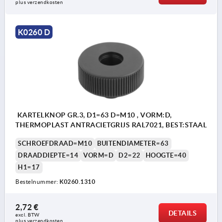
plus verzendkosten
K0260 D
KARTELKNOP GR.3, D1=63 D=M10 , VORM:D,
THERMOPLAST ANTRACIETGRIJS RAL7021, BEST:STAAL
SCHROEFDRAAD=M10
BUITENDIAMETER=63
DRAADDIEPTE=14
VORM=D
D2=22
HOOGTE=40
H1=17
Bestelnummer:
K0260.1310
2,72 €
DETAILS
excl. BTW 
plus verzendkosten