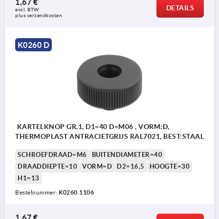
1,67 €
DETAILS
excl. BTW 
plus verzendkosten
K0260 D
KARTELKNOP GR.1, D1=40 D=M06 , VORM:D,
THERMOPLAST ANTRACIETGRIJS RAL7021, BEST:STAAL
SCHROEFDRAAD=M6
BUITENDIAMETER=40
DRAADDIEPTE=10
VORM=D
D2=16,5
HOOGTE=30
H1=13
Bestelnummer:
K0260.1106
1,67 €