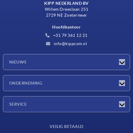
KIPP NEDERLAND BV
Willem Dreeslaan 251
2729 NE Zoetermeer
Hoofdkantoor
+31 79 361 12 21
info@kippcom.nl
NIEUWS
Nieuwtjes
ONDERNEMING
Beurzen
Onderneming
SERVICE
Leveringsvoorwaarden
VEILIG BETAALD
Materiaaloverzicht