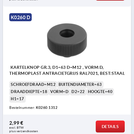
K0260 D
KARTELKNOP GR.3, D1=63 D=M12 , VORM:D,
THERMOPLAST ANTRACIETGRIJS RAL7021, BEST:STAAL
SCHROEFDRAAD=M12
BUITENDIAMETER=63
DRAADDIEPTE=18
VORM=D
D2=22
HOOGTE=40
H1=17
Bestelnummer:
K0260.1312
2,99 €
DETAILS
excl. BTW 
plus verzendkosten