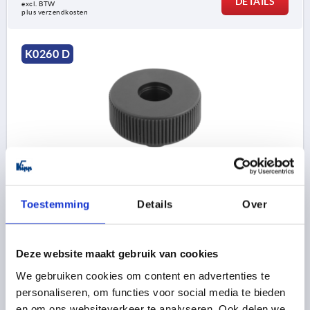
DETAILS
excl. BTW 
plus verzendkosten
K0260 D
KARTELKNOP GR.2, D1=50 D=M08 , VORM:D,
THERMOPLAST ANTRACIETGRIJS RAL7021, BEST:STAAL
Toestemming
Details
Over
SCHROEFDRAAD=M8
BUITENDIAMETER=50
DRAADDIEPTE=14
VORM=D
D2=18
HOOGTE=35
H1=15
Deze website maakt gebruik van cookies
Bestelnummer:
K0260.1208
We gebruiken cookies om content en advertenties te
personaliseren, om functies voor social media te bieden
2,22 €
DETAILS
en om ons websiteverkeer te analyseren. Ook delen we
excl. BTW 