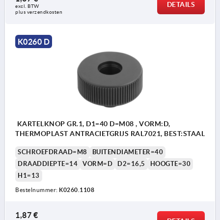
DETAILS
excl. BTW 
plus verzendkosten
K0260 D
KARTELKNOP GR.1, D1=40 D=M08 , VORM:D,
THERMOPLAST ANTRACIETGRIJS RAL7021, BEST:STAAL
SCHROEFDRAAD=M8
BUITENDIAMETER=40
DRAADDIEPTE=14
VORM=D
D2=16,5
HOOGTE=30
H1=13
Bestelnummer:
K0260.1108
1,87 €