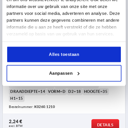
plus verzendkosten
informatie over uw gebruik van onze site met onze
partners voor social media, adverteren en analyse. Deze
partners kunnen deze gegevens combineren met andere
K0260 D
informatie die u aan ze heeft verstrekt of die ze hebben
verzameld op basis van uw gebruik van hun services.
Alles toestaan
KARTELKNOP GR.2, D1=50 D=M10 , VORM:D,
Aanpassen
THERMOPLAST ANTRACIETGRIJS RAL7021, BEST:STAAL
SCHROEFDRAAD=M10
BUITENDIAMETER=50
DRAADDIEPTE=14
VORM=D
D2=18
HOOGTE=35
H1=15
Bestelnummer:
K0260.1210
2,24 €
DETAILS
excl. BTW 