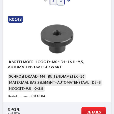
1
2
K0143
KARTELMOER HOOG D=M04 D1=16 H=9,5,
AUTOMATENSTAAL GEZWART
SCHROEFDRAAD=M4
BUITENDIAMETER=16
MATERIAAL BASISELEMENT=AUTOMATENSTAAL
D3=8
HOOGTE=9,5
K=3,5
Bestelnummer:
K0143.04
0,41 €
DETAILS
excl. BTW 