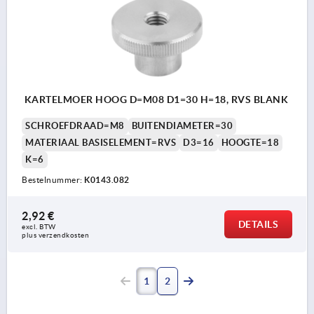
KARTELMOER HOOG D=M08 D1=30 H=18, RVS BLANK
SCHROEFDRAAD=M8
BUITENDIAMETER=30
MATERIAAL BASISELEMENT=RVS
D3=16
HOOGTE=18
K=6
Bestelnummer:
K0143.082
2,92 €
DETAILS
excl. BTW 
plus verzendkosten
1
2