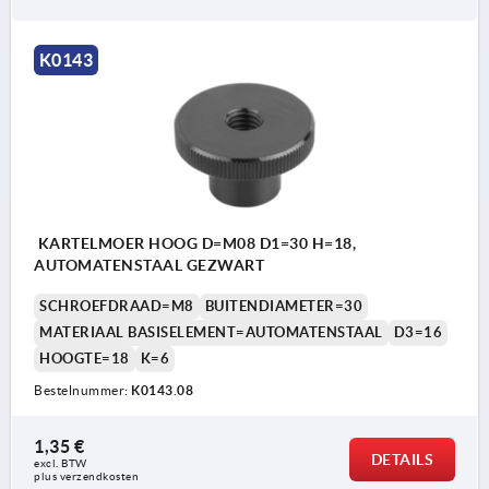
K0143
KARTELMOER HOOG D=M08 D1=30 H=18,
AUTOMATENSTAAL GEZWART
SCHROEFDRAAD=M8
BUITENDIAMETER=30
MATERIAAL BASISELEMENT=AUTOMATENSTAAL
D3=16
HOOGTE=18
K=6
Bestelnummer:
K0143.08
1,35 €
DETAILS
excl. BTW 
plus verzendkosten