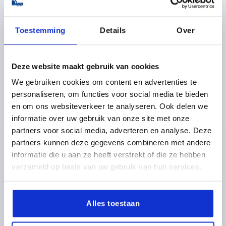
K0143
Toestemming
Details
Over
Deze website maakt gebruik van cookies
We gebruiken cookies om content en advertenties te
personaliseren, om functies voor social media te bieden
KARTELMOER HOOG D=M12 D1=36 H=23,
en om ons websiteverkeer te analyseren. Ook delen we
AUTOMATENSTAAL GEZWART
informatie over uw gebruik van onze site met onze
partners voor social media, adverteren en analyse. Deze
SCHROEFDRAAD=M12
BUITENDIAMETER=36
partners kunnen deze gegevens combineren met andere
MATERIAAL BASISELEMENT=AUTOMATENSTAAL
D3=20
informatie die u aan ze heeft verstrekt of die ze hebben
HOOGTE=23
K=8
verzameld op basis van uw gebruik van hun services.
Bestelnummer:
K0143.12
2,58 €
Alles toestaan
DETAILS
excl. BTW 
plus verzendkosten