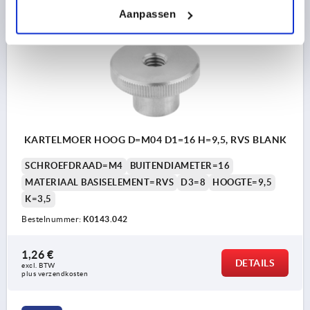
Aanpassen
K0143
KARTELMOER HOOG D=M04 D1=16 H=9,5, RVS BLANK
SCHROEFDRAAD=M4
BUITENDIAMETER=16
MATERIAAL BASISELEMENT=RVS
D3=8
HOOGTE=9,5
K=3,5
Bestelnummer:
K0143.042
1,26 €
DETAILS
excl. BTW 
plus verzendkosten