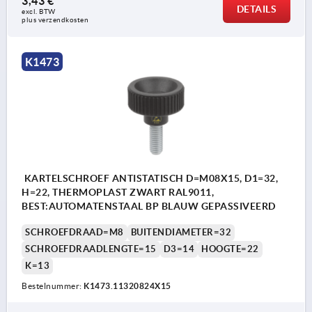
3,43 €
DETAILS
excl. BTW 
plus verzendkosten
K1473
KARTELSCHROEF ANTISTATISCH D=M08X15, D1=32,
H=22, THERMOPLAST ZWART RAL9011,
BEST:AUTOMATENSTAAL BP BLAUW GEPASSIVEERD
SCHROEFDRAAD=M8
BUITENDIAMETER=32
SCHROEFDRAADLENGTE=15
D3=14
HOOGTE=22
K=13
Bestelnummer:
K1473.11320824X15