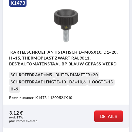
K1473
KARTELSCHROEF ANTISTATISCH D=M05X10, D1=20,
H=15, THERMOPLAST ZWART RAL9011,
BEST:AUTOMATENSTAAL BP BLAUW GEPASSIVEERD
SCHROEFDRAAD=M5
BUITENDIAMETER=20
SCHROEFDRAADLENGTE=10
D3=10,6
HOOGTE=15
K=9
Bestelnummer:
K1473.11200524X10
3,12 €
DETAILS
excl. BTW 
plus verzendkosten