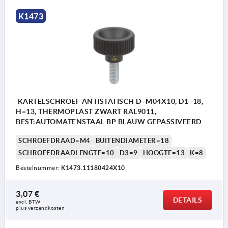
K1473
KARTELSCHROEF ANTISTATISCH D=M04X10, D1=18,
H=13, THERMOPLAST ZWART RAL9011,
BEST:AUTOMATENSTAAL BP BLAUW GEPASSIVEERD
SCHROEFDRAAD=M4
BUITENDIAMETER=18
SCHROEFDRAADLENGTE=10
D3=9
HOOGTE=13
K=8
Bestelnummer:
K1473.11180424X10
3,07 €
DETAILS
excl. BTW 
plus verzendkosten