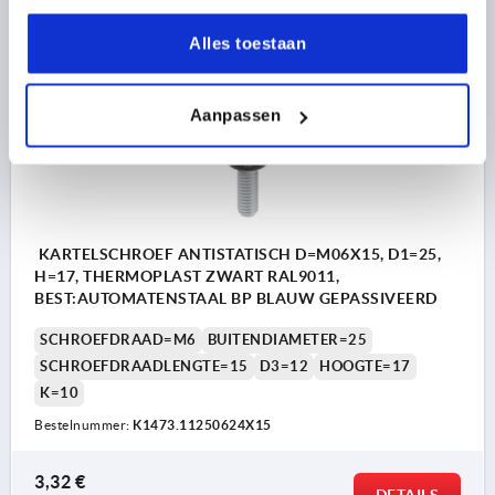
plus verzendkosten
Alles toestaan
K1473
Aanpassen
KARTELSCHROEF ANTISTATISCH D=M06X15, D1=25,
H=17, THERMOPLAST ZWART RAL9011,
BEST:AUTOMATENSTAAL BP BLAUW GEPASSIVEERD
SCHROEFDRAAD=M6
BUITENDIAMETER=25
SCHROEFDRAADLENGTE=15
D3=12
HOOGTE=17
K=10
Bestelnummer:
K1473.11250624X15
3,32 €