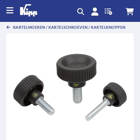
text.skipToContent
text.skipToNavigation
KARTELMOEREN / KARTELSCHROEVEN / KARTELKNOPPEN