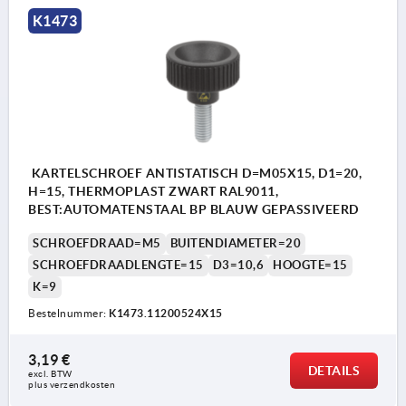
K1473
KARTELSCHROEF ANTISTATISCH D=M05X15, D1=20,
H=15, THERMOPLAST ZWART RAL9011,
BEST:AUTOMATENSTAAL BP BLAUW GEPASSIVEERD
SCHROEFDRAAD=M5
BUITENDIAMETER=20
SCHROEFDRAADLENGTE=15
D3=10,6
HOOGTE=15
K=9
Bestelnummer:
K1473.11200524X15
3,19 €
DETAILS
excl. BTW 
plus verzendkosten