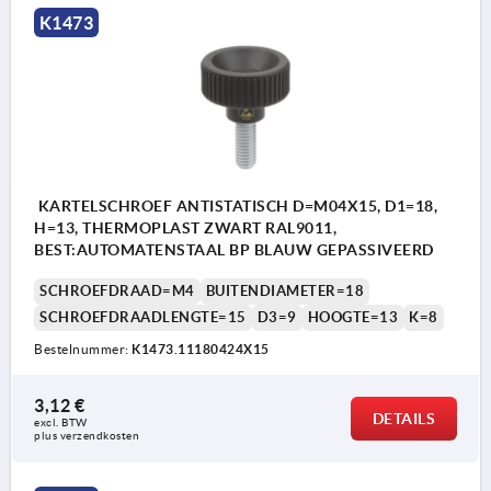
K1473
KARTELSCHROEF ANTISTATISCH D=M04X15, D1=18,
H=13, THERMOPLAST ZWART RAL9011,
BEST:AUTOMATENSTAAL BP BLAUW GEPASSIVEERD
SCHROEFDRAAD=M4
BUITENDIAMETER=18
SCHROEFDRAADLENGTE=15
D3=9
HOOGTE=13
K=8
Bestelnummer:
K1473.11180424X15
3,12 €
DETAILS
excl. BTW 
plus verzendkosten