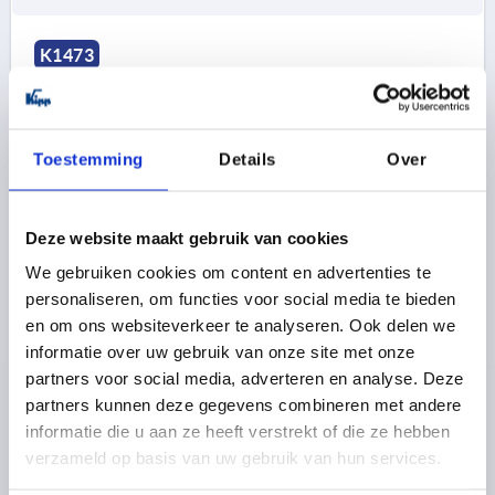
K1473
Toestemming
Details
Over
Deze website maakt gebruik van cookies
KARTELSCHROEF ANTISTATISCH D=M06X10, D1=25,
H=17, THERMOPLAST ZWART RAL9011,
We gebruiken cookies om content en advertenties te
BEST:AUTOMATENSTAAL BP BLAUW GEPASSIVEERD
personaliseren, om functies voor social media te bieden
en om ons websiteverkeer te analyseren. Ook delen we
SCHROEFDRAAD=M6
BUITENDIAMETER=25
informatie over uw gebruik van onze site met onze
SCHROEFDRAADLENGTE=10
D3=12
HOOGTE=17
partners voor social media, adverteren en analyse. Deze
K=10
partners kunnen deze gegevens combineren met andere
Bestelnummer:
K1473.11250624X10
informatie die u aan ze heeft verstrekt of die ze hebben
verzameld op basis van uw gebruik van hun services.
3,24 €
DETAILS
excl. BTW 