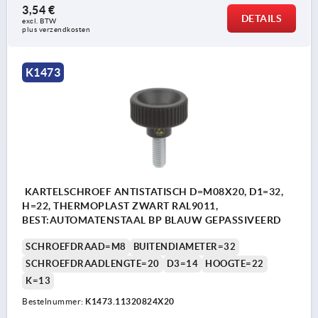
3,54 €
DETAILS
excl. BTW 
plus verzendkosten
K1473
KARTELSCHROEF ANTISTATISCH D=M08X20, D1=32,
H=22, THERMOPLAST ZWART RAL9011,
BEST:AUTOMATENSTAAL BP BLAUW GEPASSIVEERD
SCHROEFDRAAD=M8
BUITENDIAMETER=32
SCHROEFDRAADLENGTE=20
D3=14
HOOGTE=22
K=13
Bestelnummer:
K1473.11320824X20