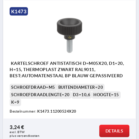
K1473
KARTELSCHROEF ANTISTATISCH D=M05X20, D1=20,
H=15, THERMOPLAST ZWART RAL9011,
BEST:AUTOMATENSTAAL BP BLAUW GEPASSIVEERD
SCHROEFDRAAD=M5
BUITENDIAMETER=20
SCHROEFDRAADLENGTE=20
D3=10,6
HOOGTE=15
K=9
Bestelnummer:
K1473.11200524X20
3,24 €
DETAILS
excl. BTW 
plus verzendkosten