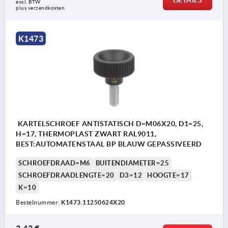
DETAILS
excl. BTW 
plus verzendkosten
K1473
KARTELSCHROEF ANTISTATISCH D=M06X20, D1=25,
H=17, THERMOPLAST ZWART RAL9011,
BEST:AUTOMATENSTAAL BP BLAUW GEPASSIVEERD
SCHROEFDRAAD=M6
BUITENDIAMETER=25
SCHROEFDRAADLENGTE=20
D3=12
HOOGTE=17
K=10
Bestelnummer:
K1473.11250624X20