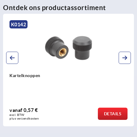
Ontdek ons productassortiment
K1472
Kartelmoeren kunststof
vanaf
1,05 €
TAILS
excl. BTW 
plus verzendkosten