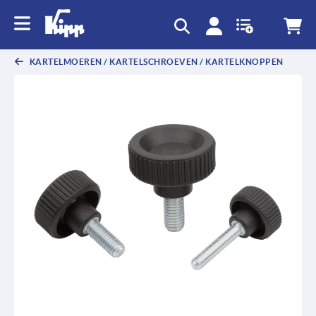
text.skipToContent
text.skipToNavigation
KARTELMOEREN / KARTELSCHROEVEN / KARTELKNOPPEN