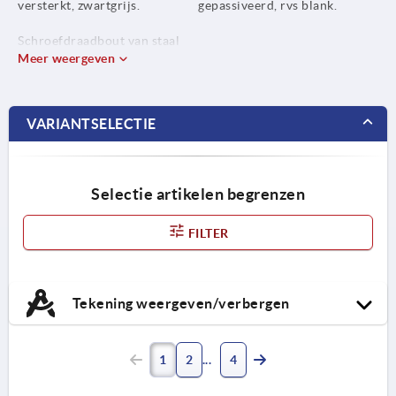
versterkt, zwartgrijs.
gepassiveerd, rvs blank.
Schroefdraadbout van staal
5.8 of rvs 1.4305.
Meer weergeven
VARIANTSELECTIE
Selectie artikelen begrenzen
FILTER
Tekening weergeven/verbergen
1
2
4