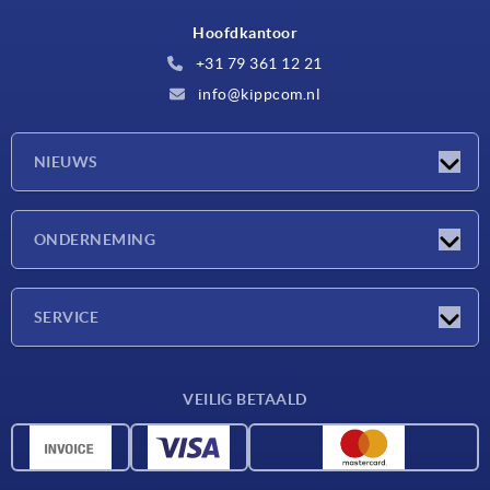
Hoofdkantoor
+31 79 361 12 21
info@kippcom.nl
NIEUWS
Nieuwtjes
ONDERNEMING
Beurzen
Onderneming
SERVICE
Leveringsvoorwaarden
VEILIG BETAALD
Materiaaloverzicht
CAD-gegevens
Contact