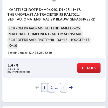
KARTELSCHROEF D=M06X40, D1=25, H=17,
THERMOPLAST ANTRACIETGRIJS RAL7021,
BEST:AUTOMATENSTAAL BP BLAUW GEPASSIVEERD
SCHROEFDRAAD=M6
BUITENDIAMETER=25
MATERIAAL COMPONENT=AUTOMATENSTAAL
SCHROEFDRAADLENGTE=40
D3=12
HOOGTE=17
K=10
Bestelnummer:
K1473.2506X40
1,47 €
DETAILS
excl. BTW 
plus verzendkosten
1
2
4