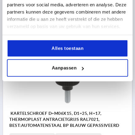
partners voor social media, adverteren en analyse. Deze
SCHROEFDRAADLENGTE=10
D3=12
HOOGTE=17
partners kunnen deze gegevens combineren met andere
K=10
informatie die u aan ze heeft verstrekt of die ze hebben
Bestelnummer:
K1473.2506X10
verzameld op basis van uw gebruik van hun services.
1,03 €
DETAILS
excl. BTW 
plus verzendkosten
Alles toestaan
K1473
Aanpassen
KARTELSCHROEF D=M06X15, D1=25, H=17,
THERMOPLAST ANTRACIETGRIJS RAL7021,
BEST:AUTOMATENSTAAL BP BLAUW GEPASSIVEERD