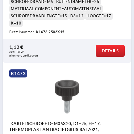
SCHROEFDRAAD=M6
BUITENDIAMETER=25
MATERIAAL COMPONENT=AUTOMATENSTAAL
SCHROEFDRAADLENGTE=15
D3=12
HOOGTE=17
K=10
Bestelnummer:
K1473.2506X15
1,12 €
DETAILS
excl. BTW 
plus verzendkosten
K1473
KARTELSCHROEF D=M06X20, D1=25, H=17,
THERMOPLAST ANTRACIETGRIJS RAL7021,