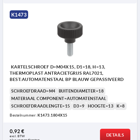
K1473
KARTELSCHROEF D=M04X15, D1=18, H=13,
THERMOPLAST ANTRACIETGRIJS RAL7021,
BEST:AUTOMATENSTAAL BP BLAUW GEPASSIVEERD
SCHROEFDRAAD=M4
BUITENDIAMETER=18
MATERIAAL COMPONENT=AUTOMATENSTAAL
SCHROEFDRAADLENGTE=15
D3=9
HOOGTE=13
K=8
Bestelnummer:
K1473.1804X15
0,92 €
DETAILS
excl. BTW 
plus verzendkosten