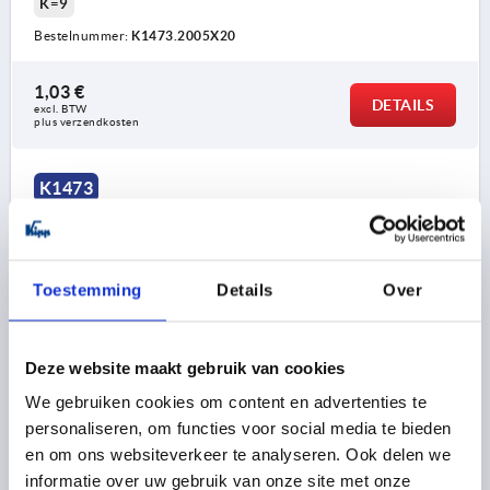
K=9
Bestelnummer:
K1473.2005X20
1,03 €
DETAILS
excl. BTW 
plus verzendkosten
K1473
Toestemming
Details
Over
Deze website maakt gebruik van cookies
KARTELSCHROEF D=M06X10, D1=25, H=17,
THERMOPLAST ANTRACIETGRIJS RAL7021,
We gebruiken cookies om content en advertenties te
BEST:AUTOMATENSTAAL BP BLAUW GEPASSIVEERD
personaliseren, om functies voor social media te bieden
en om ons websiteverkeer te analyseren. Ook delen we
SCHROEFDRAAD=M6
BUITENDIAMETER=25
informatie over uw gebruik van onze site met onze
MATERIAAL COMPONENT=AUTOMATENSTAAL