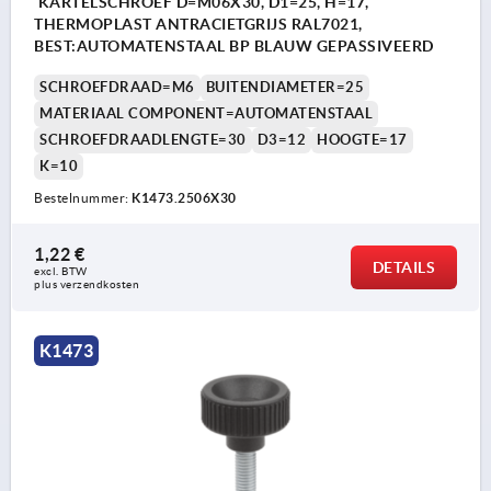
KARTELSCHROEF D=M06X30, D1=25, H=17,
THERMOPLAST ANTRACIETGRIJS RAL7021,
BEST:AUTOMATENSTAAL BP BLAUW GEPASSIVEERD
SCHROEFDRAAD=M6
BUITENDIAMETER=25
MATERIAAL COMPONENT=AUTOMATENSTAAL
SCHROEFDRAADLENGTE=30
D3=12
HOOGTE=17
K=10
Bestelnummer:
K1473.2506X30
1,22 €
DETAILS
excl. BTW 
plus verzendkosten
K1473