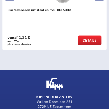
Kartelschroeven kunststof, antistatisch
vanaf
3,07 €
TAILS
excl. BTW 
plus verzendkosten
KIPP NEDERLAND BV
Willem Dreeslaan 251
2729 NE Zoetermeer